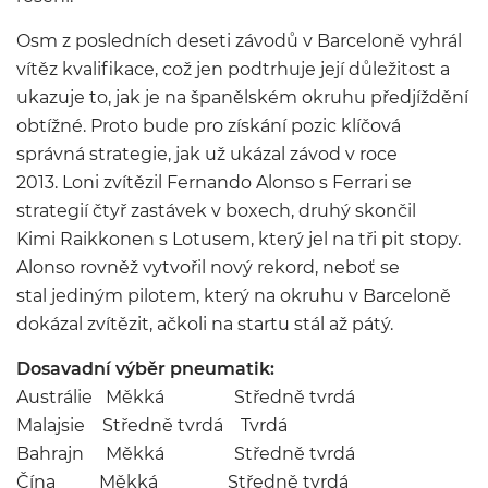
Osm z posledních deseti závodů v Barceloně vyhrál
vítěz kvalifikace, což jen podtrhuje její důležitost a
ukazuje to, jak je na španělském okruhu předjíždění
obtížné. Proto bude pro získání pozic klíčová
správná strategie, jak už ukázal závod v roce
2013. Loni zvítězil Fernando Alonso s Ferrari se
strategií čtyř zastávek v boxech, druhý skončil
Kimi Raikkonen s Lotusem, který jel na tři pit stopy.
Alonso rovněž vytvořil nový rekord, neboť se
stal jediným pilotem, který na okruhu v Barceloně
dokázal zvítězit, ačkoli na startu stál až pátý.
Dosavadní výběr pneumatik:
Austrálie Měkká Středně tvrdá
Malajsie Středně tvrdá Tvrdá
Bahrajn Měkká Středně tvrdá
Čína Měkká Středně tvrdá