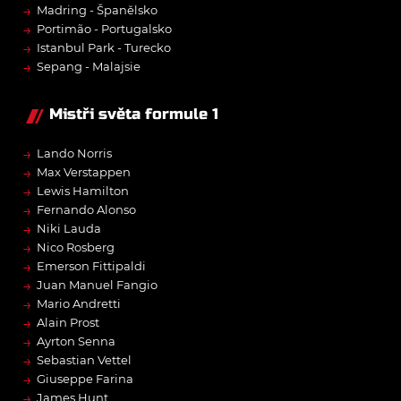
→
Madring - Španělsko
→
Portimão - Portugalsko
→
Istanbul Park - Turecko
→
Sepang - Malajsie
Mistři světa formule 1
→
Lando Norris
→
Max Verstappen
→
Lewis Hamilton
→
Fernando Alonso
→
Niki Lauda
→
Nico Rosberg
→
Emerson Fittipaldi
→
Juan Manuel Fangio
→
Mario Andretti
→
Alain Prost
→
Ayrton Senna
→
Sebastian Vettel
→
Giuseppe Farina
→
James Hunt