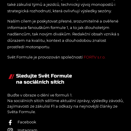
také zákulisí týmů a jezdců, technický vývoj monopostů i
strategická rozhodnutí, která ovlivňují výsledky sezóny.
Naším cílem je poskytovat přesné, srozumitelné a ověřené
informace fanouškům formule 1, a to jak dlouholetým
nadšencům, tak novým divákům. Redakční obsah vzniká s
důrazem na kvalitu, kontext a dlouhodobou znalost
prostředí motorsportu.
Svět Formule je provozován společností
FORTV s.r.o.
Sledujte Svět Formule
na sociálních sítích
Buďte v obraze o dění ve formuli 1.
Na sociálních sítích sdílíme aktuální zprávy, výsledky závodů,
zajímavosti ze zákulisí F1 a odkazy na nejnovější články ze
Světa Formule.
Facebook
Instagram