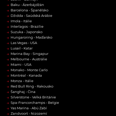
→
Baku - Ázerbájdžán
→
Barcelona - Španělsko
→
Džidda - Saúdská Arábie
→
Imola - Itálie
→
Interlagos - Brazílie
→
Suzuka - Japonsko
→
Hungaroring - Maďarsko
→
Las Vegas - USA
→
Lusail - Katar
→
Marina Bay - Singapur
→
Melbourne - Austrálie
→
Miami - USA
→
Monako - Monte Carlo
→
Montréal - Kanada
→
Monza - Itálie
→
Red Bull Ring - Rakousko
→
Šanghaj - Čína
→
Silverstone - Velká Británie
→
Spa-Francorchamps - Belgie
→
Yas Marina - Abú Zabí
→
Zandvoort - Nizozemí