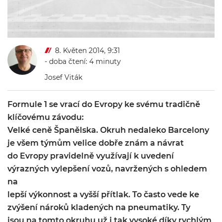
8. Květen 2014, 9:31
- doba čtení: 4 minuty
Josef Viták
Formule 1 se vrací do Evropy ke svému tradičně
klíčovému závodu:
Velké ceně Španělska. Okruh nedaleko Barcelony
je všem týmům velice dobře znám a návrat
do Evropy pravidelně využívají k uvedení
výrazných vylepšení vozů, navržených s ohledem
na
lepší výkonnost a vyšší přítlak. To často vede ke
zvýšení nároků kladených na pneumatiky. Ty
jsou na tomto okruhu už i tak vysoké díky rychlým