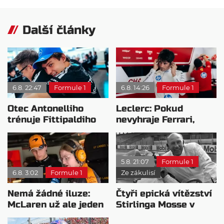
Další články
6.8. 22:47
Formule 1
6.8. 14:26
Formule 1
Otec Antonelliho
Leclerc: Pokud
trénuje Fittipaldiho
nevyhraje Ferrari,
syna: Brazilec
přeji titul
vychvaluje lídra
Antonellimu
5.8. 21:07
Formule 1
6.8. 3:02
Formule 1
Ze zákulisí
Nemá žádné iluze:
Čtyři epická vítězství
McLaren už ale jeden
Stirlinga Mosse v
návrat ze dna dokázal
motorsportu