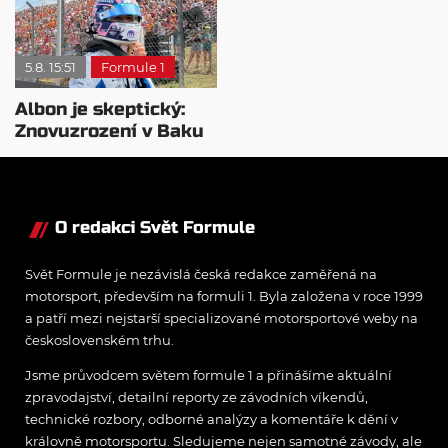
5.8. 15:51
Formule 1
Albon je skeptický:
Znovuzrození v Baku
nepovažuje za reálne
O redakci Svět Formule
Svět Formule je nezávislá česká redakce zaměřená na
motorsport, především na formuli 1. Byla založena v roce 1999
a patří mezi nejstarší specializované motorsportové weby na
československém trhu.
Jsme průvodcem světem formule 1 a přinášíme aktuální
zpravodajství, detailní reporty ze závodních víkendů,
technické rozbory, odborné analýzy a komentáře k dění v
královně motorsportu. Sledujeme nejen samotné závody, ale