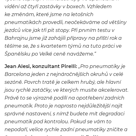
vidění až čtyři zastávky v boxech. Vzhledem
ke změnám, které jsme na letošních
pneumatikách provedli, neočekáváme od většiny
jezdců více jak tři pit stopy. Při prvním testu v
Bahrajnu jsme již zahájili přípravy na příští rok a
těšíme se, že s kvartetem týmů na tuto práci ve
Španělsku po Velké ceně navážeme.“
Jean Alesi, konzultant Pirelli:
„Pro pneumatiky je
Barcelona jeden z nejnáročnějších okruhů v celé
sezóně. Povrch tratě je celkem hrubý, ale hlavní
jsou rychlé zatáčky, ve kterých musíte akcelerovat.
Právě to se výrazně podílí na opotřebení zadních
pneumatik. Proto je naprosto nejdůležitější najít
správné nastavení, s nímž budete mít degradaci
pneumatik pod kontrolou. Pokud se vám to
nepodaří, velice rychle zadní pneumatiky zničíte a