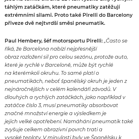
táhlým zatáčkám, které pneumatiky zatěžují
extrémními silami. Proto také Pirelli do Barcelony
přiveze dvě nejtvrdší směsi pneumatik.
Paul Hembery, šéf motorsportu Pirelli:
„Často se
říká, že Barcelona nabízí nejpřesnější
obraz rozložení sil pro celou sezónu, protože auto,
které je rychlé v Barceloně, může být rychlé
na kterémkoli okruhu. To samé platí o
pneumatikách, neboť španělský okruh je jeden z
nejnáročnějších v celém kalendáři závodů. V
dlouhých a rychlých zatáčkách, jako například v
zatáčce číslo 3, musí pneumatiky absorbovat
značné množství energie a výsledkem je
jejich velké opotřebení. Namáhání pneumatik také
zvyšuje celkem abrazivní povrch trati a
vysoké teploty. V minulosti byly ve Španělsku k