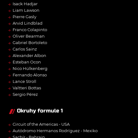
→
Isack Hadjar
→
Liam Lawson
→
Pierre Gasly
→
Arvid Lindblad
→
Franco Colapinto
→
Oliver Bearman
→
Gabriel Bortoleto
→
Carlos Sainz
→
Alexander Albon
→
Esteban Ocon
→
Nico Hülkenberg
→
Fernando Alonso
→
Lance Stroll
→
Valtteri Bottas
→
Sergio Pérez
Okruhy formule 1
→
Circuit of the Americas - USA
→
Autódromo Hermanos Rodríguez - Mexiko
→
Sachír - Bahrajn