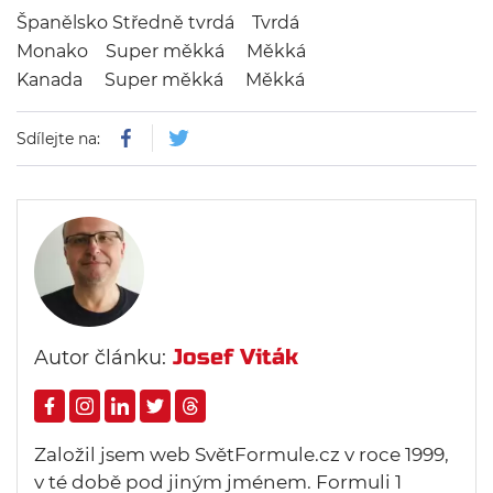
Španělsko Středně tvrdá Tvrdá
Monako Super měkká Měkká
Kanada Super měkká Měkká
Sdílejte na:
Josef Viták
Autor článku:
Založil jsem web SvětFormule.cz v roce 1999,
v té době pod jiným jménem. Formuli 1