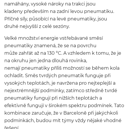
namáhány, vysoké nároky na trakci jsou
kladeny především na zadní levou pneumatiku.
Příčné síly, působící na levé pneumatiky, jsou
druhé nejvyšší z celé sezóny.
Velké množství energie vstřebávané směsí
pneumatiky znamená, že se na povrchu
může zahřát až na 130 °C. A vzhledem k tomu, že je
na okruhu jen jedna dlouhá rovinka,
nemají pneumatiky příliš možností se během kola
ochladit. Směs tvrdých pneumatik funguje při
vysokých teplotách, je navržena pro nejteplejší a
nejextrémnější podmínky, zatímco středně tvrdé
pneumatiky fungují při nižších teplotách a
efektivně fungují v širokém spektru podmínek. Tato
kombinace zaručuje, že v Barceloně při jakýchkoli
podmínkách, budou mít týmy vždy nějaké vhodné
řešení.