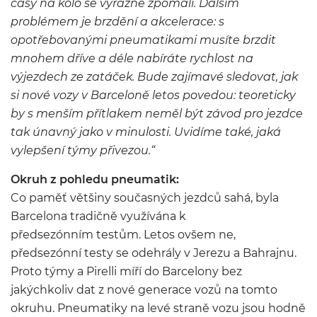
časy na kolo se výrazně zpomalí. Dalším
problémem je brzdění a akcelerace: s
opotřebovanými pneumatikami musíte brzdit
mnohem dříve a déle nabíráte rychlost na
výjezdech ze zatáček. Bude zajímavé sledovat, jak
si nové vozy v Barceloně letos povedou: teoreticky
by s menším přítlakem neměl být závod pro jezdce
tak únavný jako v minulosti. Uvidíme také, jaká
vylepšení týmy přivezou.“
Okruh z pohledu pneumatik:
Co paměť většiny současných jezdců sahá, byla
Barcelona tradičně využívána k
předsezónním testům. Letos ovšem ne,
předsezónní testy se odehrály v Jerezu a Bahrajnu.
Proto týmy a Pirelli míří do Barcelony bez
jakýchkoliv dat z nové generace vozů na tomto
okruhu. Pneumatiky na levé straně vozu jsou hodně