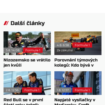
Další články
4.8. 6:58
Formule 1
5.8. 14:08
Formule 1
Ze zákulisí
Nizozemsko se vrátilo
Porovnání týmových
jen kvůli
kolegů: Kdo bývá v
Verstappenovi, říká
sobotu nejrychlejší?
Ecclestone
2.8. 12:56
Formule 1
1.8. 12:57
Formule 1
Red Bull se v první
Napjaté vysílačky v
části roku trápil:
Maďarsku. Croft