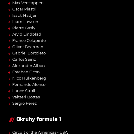
→
Max Verstappen
→
Oscar Piastri
→
Isack Hadjar
→
Liam Lawson
→
Pierre Gasly
→
Arvid Lindblad
→
Franco Colapinto
→
Oliver Bearman
→
Gabriel Bortoleto
→
Carlos Sainz
→
Alexander Albon
→
Esteban Ocon
→
Nico Hülkenberg
→
Fernando Alonso
→
Lance Stroll
→
Valtteri Bottas
→
Sergio Pérez
Okruhy formule 1
→
Circuit of the Americas - USA