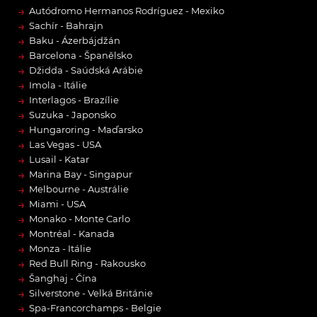
→
Autódromo Hermanos Rodríguez - Mexiko
→
Sachír - Bahrajn
→
Baku - Ázerbájdžán
→
Barcelona - Španělsko
→
Džidda - Saúdská Arábie
→
Imola - Itálie
→
Interlagos - Brazílie
→
Suzuka - Japonsko
→
Hungaroring - Maďarsko
→
Las Vegas - USA
→
Lusail - Katar
→
Marina Bay - Singapur
→
Melbourne - Austrálie
→
Miami - USA
→
Monako - Monte Carlo
→
Montréal - Kanada
→
Monza - Itálie
→
Red Bull Ring - Rakousko
→
Šanghaj - Čína
→
Silverstone - Velká Británie
→
Spa-Francorchamps - Belgie