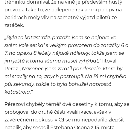
tréninku domníval, že na vině je především hustý
provoz a také to, že odlepené reklamní polepy na
bariérách měly vliv na samotný výjezd pilotů ze
zatáček.
„Byla to katastrofa, protože jsem se nejprve ve
svém kole setkal s velkým provozem do zatáčky 6 a
7, na apexu 8 ležely nějaké nálepky, takže jsem se
jim ještě k tomu všemu musel vyhýbat,“
litoval
Pérez.
„Nakonec jsem ztratil pár desetin, které by
mi stačily na to, abych postoupil. Na P1 mi chybělo
půl sekundy, takže to byla bohužel naprostá
katastrofa.“
Pérezovi chyběly téměř dvě desetiny k tomu, aby se
probojoval do druhé části kvalifikace, avšak v
závěrečném pokusu v Q1 se mu nepodařilo zlepšit
natolik, aby sesadil Estebana Ocona z 15. místa.