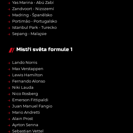
→
Yas Marina - Abú Zabí
→
Zandvoort - Nizozemí
→
Madring - Španělsko
→
Portimão - Portugalsko
→
Istanbul Park - Turecko
→
Sepang - Malajsie
Mistři světa formule 1
→
Lando Norris
→
Max Verstappen
→
Lewis Hamilton
→
Fernando Alonso
→
Niki Lauda
→
Nico Rosberg
→
Emerson Fittipaldi
→
Juan Manuel Fangio
→
Mario Andretti
→
Alain Prost
→
Ayrton Senna
→
Sebastian Vettel