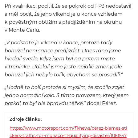
Při kvalifikaci pocítil, že se pokrok od FP3 nedostavil
a měl pocit, že jeho víkend je u konce vzhledem
k pověstným obtížím s předjížděním na okruhu
v Monte Carlu.
„V podstatě je víkend u konce, protože tady
bohužel není šance předjíždět. Dnes ráno jsme
hledali světlo, když jsem byl na pátém místě
v tréninku. Udělali jsme ještě nějaké změny, ale
bohužel jich nebylo tolik, abychom se prosadili.“
„Hodně to bolí, protože si myslím, že stačilo zajet
jedno normální kolo. S tímto provozem, který jsem
potkal, to byl ale opravdu těžké,“
dodal Pérez.
Zdroje článku:
https://www.motorsport.com/f1/news/perez-blames-sti
ckers-traffic-for-monaco-f1-qualifying-disaster/1061547