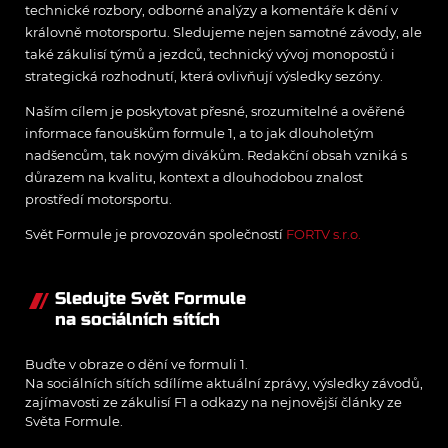
technické rozbory, odborné analýzy a komentáře k dění v
královně motorsportu. Sledujeme nejen samotné závody, ale
také zákulisí týmů a jezdců, technický vývoj monopostů i
strategická rozhodnutí, která ovlivňují výsledky sezóny.
Naším cílem je poskytovat přesné, srozumitelné a ověřené
informace fanouškům formule 1, a to jak dlouholetým
nadšencům, tak novým divákům. Redakční obsah vzniká s
důrazem na kvalitu, kontext a dlouhodobou znalost
prostředí motorsportu.
Svět Formule je provozován společností
FORTV s.r.o.
Sledujte Svět Formule
na sociálních sítích
Buďte v obraze o dění ve formuli 1.
Na sociálních sítích sdílíme aktuální zprávy, výsledky závodů,
zajímavosti ze zákulisí F1 a odkazy na nejnovější články ze
Světa Formule.