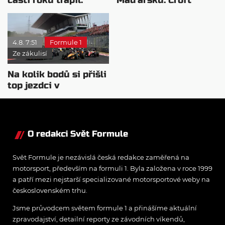
Waché poukazuje i na
naznačil odchod
McLaren
Verstappena
4.8. 7:51
Formule 1
Ze zákulisí
Na kolik bodů si přišli
top jezdci v
posledních 4
závodech?
O redakci Svět Formule
Svět Formule je nezávislá česká redakce zaměřená na
motorsport, především na formuli 1. Byla založena v roce 1999
a patří mezi nejstarší specializované motorsportové weby na
československém trhu.
Jsme průvodcem světem formule 1 a přinášíme aktuální
zpravodajství, detailní reporty ze závodních víkendů,