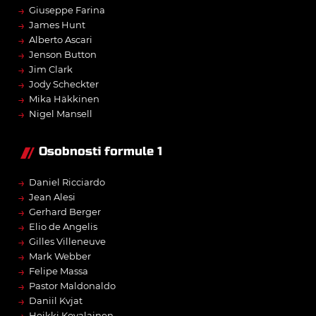
→
Giuseppe Farina
→
James Hunt
→
Alberto Ascari
→
Jenson Button
→
Jim Clark
→
Jody Scheckter
→
Mika Häkkinen
→
Nigel Mansell
Osobnosti formule 1
→
Daniel Ricciardo
→
Jean Alesi
→
Gerhard Berger
→
Elio de Angelis
→
Gilles Villeneuve
→
Mark Webber
→
Felipe Massa
→
Pastor Maldonaldo
→
Daniil Kvjat
→
Heikki Kovalainen