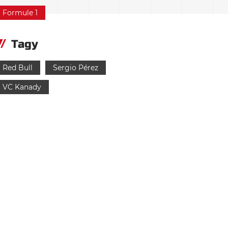
Formule 1
Tagy
Red Bull
Sergio Pérez
VC Kanady