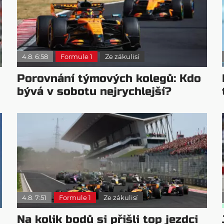
4.8. 6:58
Formule 1
Ze zákulisí
Porovnání týmových kolegů: Kdo
bývá v sobotu nejrychlejší?
4.8. 7:51
Formule 1
Ze zákulisí
Na kolik bodů si přišli top jezdci