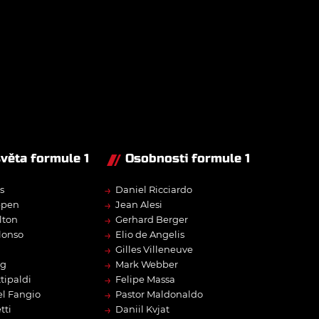
světa formule 1
Osobnosti formule 1
→
s
Daniel Ricciardo
→
ppen
Jean Alesi
→
lton
Gerhard Berger
→
lonso
Elio de Angelis
→
Gilles Villeneuve
→
rg
Mark Webber
→
tipaldi
Felipe Massa
→
l Fangio
Pastor Maldonaldo
→
tti
Daniil Kvjat