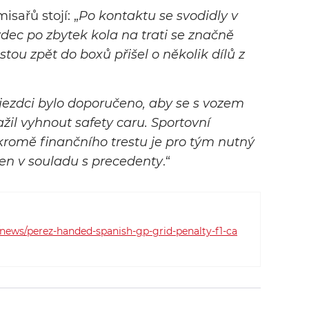
sařů stojí: „
Po kontaktu se svodidly v
dec po zbytek kola na trati se značně
ou zpět do boxů přišel o několik dílů z
e jezdci bylo doporučeno, aby se s vozem
ažil vyhnout safety caru. Sportovní
 kromě finančního trestu je pro tým nutný
ložen v souladu s precedenty
.“
news/perez-handed-spanish-gp-grid-penalty-f1-ca