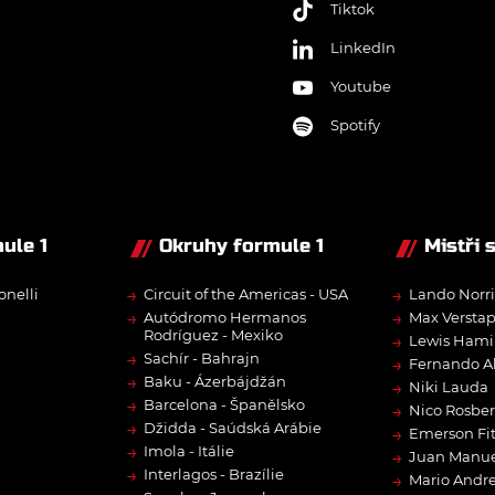
Tiktok
LinkedIn
Youtube
Spotify
ule 1
Okruhy formule 1
Mistři 
→
→
onelli
Circuit of the Americas - USA
Lando Norri
→
→
Autódromo Hermanos
Max Versta
Rodríguez - Mexiko
→
Lewis Hami
→
Sachír - Bahrajn
→
Fernando A
→
Baku - Ázerbájdžán
→
Niki Lauda
→
Barcelona - Španělsko
→
Nico Rosbe
→
Džidda - Saúdská Arábie
→
Emerson Fit
→
Imola - Itálie
→
Juan Manue
→
Interlagos - Brazílie
→
Mario Andre