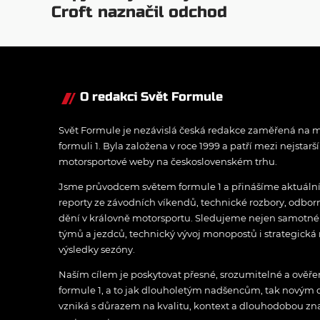
Croft naznačil odchod
Verstappena
O redakci Svět Formule
Svět Formule je nezávislá česká redakce zaměřená na m
formuli 1. Byla založena v roce 1999 a patří mezi nejstarš
motorsportové weby na československém trhu.
Jsme průvodcem světem formule 1 a přinášíme aktuální z
reporty ze závodních víkendů, technické rozbory, odbo
dění v královně motorsportu. Sledujeme nejen samotné z
týmů a jezdců, technický vývoj monopostů i strategická 
výsledky sezóny.
Naším cílem je poskytovat přesné, srozumitelné a ově
formule 1, a to jak dlouholetým nadšencům, tak novým
vzniká s důrazem na kvalitu, kontext a dlouhodobou zna