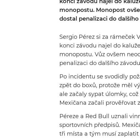
konci závodu najel do kaluž
monopostu. Monopost ovšem
dostal penalizaci do dalšího
Sergio Pérez si za rámeček
konci závodu najel do kaluže
monopostu. Vůz ovšem neods
penalizaci do dalšího závodu
Po incidentu se svodidly po
zpět do boxů, protože měl vý
ale začaly sypat úlomky, což
Mexičana začali prověřovat z
Péreze a Red Bull uznali vin
sportovních předpisů. Mexič
tři místa a tým musí zaplatit