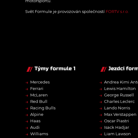
motorsportu.
Svět Formule je provozován společností
FORTV s.r.o.
Týmy formule 1
Jezdci form
→
→
Mercedes
Andrea Kimi Ant
→
→
Ferrari
Lewis Hamilton
→
→
McLaren
George Russell
→
→
Red Bull
Charles Leclerc
→
→
Racing Bulls
Lando Norris
→
→
Alpine
Max Verstappen
→
→
Haas
Oscar Piastri
→
→
Audi
Isack Hadjar
→
→
Williams
Liam Lawson