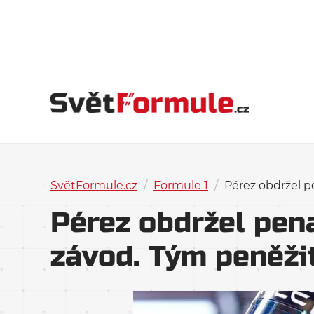
SvětFormule.cz
/
Formule 1
/
Pérez obdržel pe
Pérez obdržel pena
závod. Tým peněžit