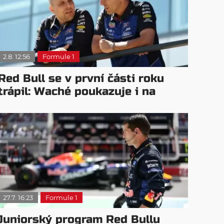
2.8. 12:56
Formule 1
Red Bull se v první části roku
trápil: Waché poukazuje i na
McLaren
27.7. 16:23
Formule 1
Juniorský program Red Bullu