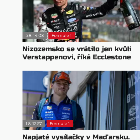
5.8. 14:08
Formule 1
Nizozemsko se vrátilo jen kvůli
Verstappenovi, říká Ecclestone
1.8. 12:57
Formule 1
Napjaté vysílačky v Maďarsku.