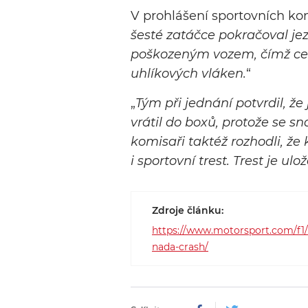
V prohlášení sportovních komi
šesté zatáčce pokračoval jez
poškozeným vozem, čímž cest
uhlíkových vláken.
“
„
Tým při jednání potvrdil, ž
vrátil do boxů, protože se sn
komisaři taktéž rozhodli, že
i sportovní trest. Trest je u
Zdroje článku:
https://www.motorsport.com/f1/
nada-crash/