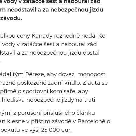
e vody v zatáčce šest a naboural záď
 neodstavil a za nebezpečnou jízdu
 závodu.
 Velkou ceny Kanady rozhodně nedá. Ke
 vody v zatáčce šest a naboural záď
tavil a za nebezpečnou jízdu dostal
.
žádal tým Péreze, aby dovezl monopost
razně poškozené zadní křídlo. Z auta se
 přimělo sportovní komisaře, aby
 hlediska nebezpečné jízdy na trati.
nými z porušení příslušného článku
an klesne v příštím závodě v Barceloně o
 pokutu ve výši 25 000 eur.