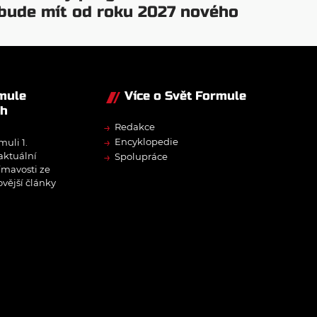
bude mít od roku 2027 nového
šéfa
rmule
Více o Svět Formule
ch
→
Redakce
→
Encyklopedie
muli 1.
→
 aktuální
Spolupráce
ímavosti ze
ovější články