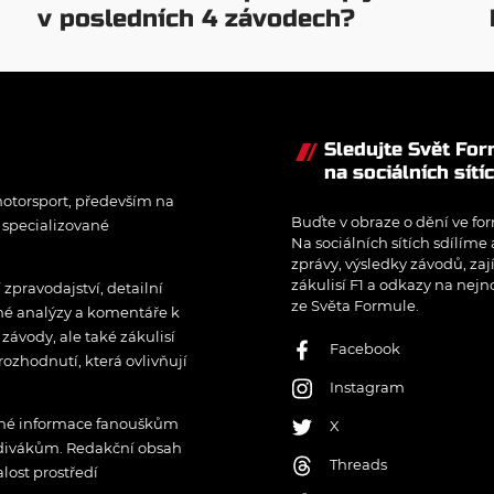
v posledních 4 závodech?
Sledujte Svět Fo
na sociálních sítí
otorsport, především na
Buďte v obraze o dění ve for
í specializované
Na sociálních sítích sdílíme
zprávy, výsledky závodů, zaj
zákulisí F1 a odkazy na nejn
pravodajství, detailní
ze Světa Formule.
rné analýzy a komentáře k
ávody, ale také zákulisí
Facebook
rozhodnutí, která ovlivňují
Instagram
řené informace fanouškům
X
 divákům. Redakční obsah
Threads
lost prostředí