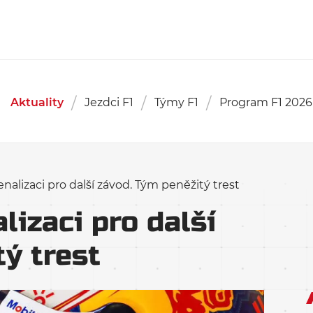
Aktuality
Jezdci F1
Týmy F1
Program F1 2026
nalizaci pro další závod. Tým peněžitý trest
lizaci pro další
ý trest