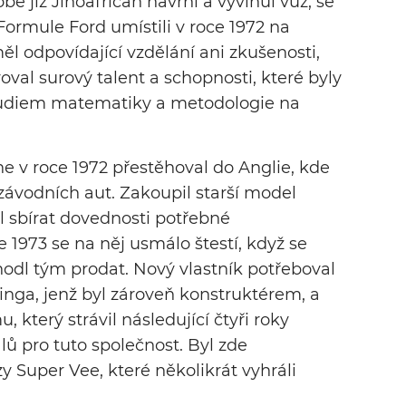
ě již Jihoafričan navrhl a vyvinul vůz, se
ormule Ford umístili v roce 1972 na
l odpovídající vzdělání ani zkušenosti,
oval surový talent a schopnosti, které byly
tudiem matematiky a metodologie na
e v roce 1972 přestěhoval do Anglie, kde
závodních aut. Zakoupil starší model
l sbírat dovednosti potřebné
e 1973 se na něj usmálo štestí, když se
hodl tým prodat. Nový vlastník potřeboval
Kinga, jenž byl zároveň konstruktérem, a
, který strávil následující čtyři roky
ů pro tuto společnost. Byl zde
 Super Vee, které několikrát vyhráli