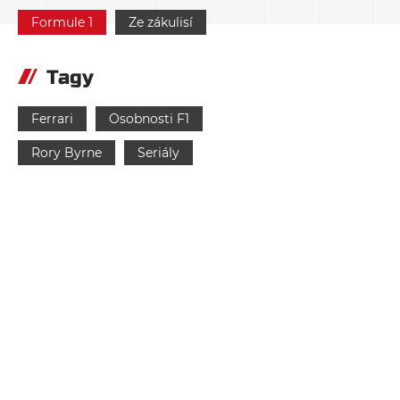
Formule 1
Ze zákulisí
Tagy
Ferrari
Osobnosti F1
Rory Byrne
Seriály