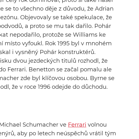
 celý rok dominoval, proto si také našel
, že se to všechno děje z důvodu, že Adrian
zónu. Objevovaly se také spekulace, že
odvodů, a proto se mu tak dařilo. Pohár
kat nepodařilo, protože se Williams ke
vní místo vyfoukl. Rok 1995 byl v mnohém
ískal i vysněný Pohár konstruktérů.
sku dvou jezdeckých titulů rozhodl, že
 do Ferrari. Benetton se začal pomalu ale
umacher zde byl klíčovou osobou. Byrne se
zhodl, že v roce 1996 odejde do důchodu.
l Michael Schumacher ve
Ferrari
volnou
enýrů, aby po letech neúspěchů vrátil tým