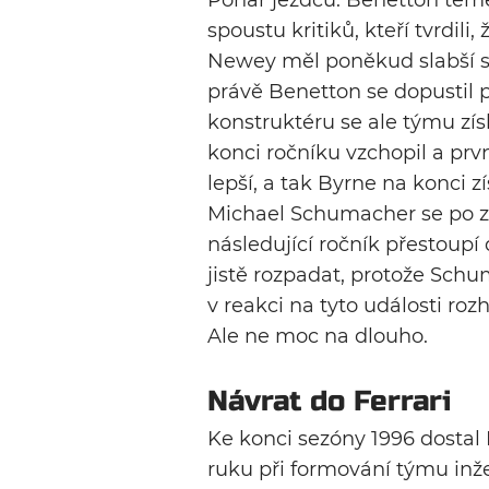
Pohár jezdců. Benetton téměř
spoustu kritiků, kteří tvrdili
Newey měl poněkud slabší se
právě Benetton se dopustil p
konstruktéru se ale týmu zís
konci ročníku vzchopil a pr
lepší, a tak Byrne na konci z
Michael Schumacher se po zi
následující ročník přestoupí
jistě rozpadat, protože Sch
v reakci na tyto události ro
Ale ne moc na dlouho.
Návrat do Ferrari
Ke konci sezóny 1996 dosta
ruku při formování týmu inž