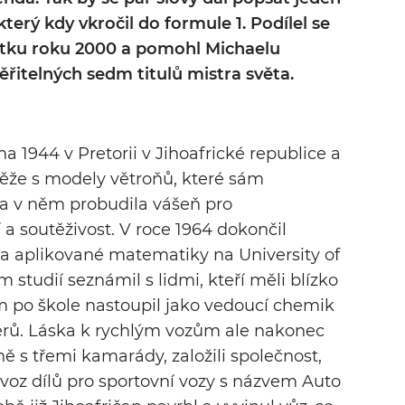
který kdy vkročil do formule 1. Podílel se
átku roku 2000 a pomohl Michaelu
řitelných sedm titulů mistra světa.
na 1944 v Pretorii v Jihoafrické republice a
těže s modely větroňů, které sám
iba v něm probudila vášeň pro
a soutěživost. V roce 1964 dokončil
a aplikované matematiky na University of
studií seznámil s lidmi, kteří měli blízko
 po škole nastoupil jako vedoucí chemik
rů. Láska k rychlým vozům ale nakonec
čně s třemi kamarády, založili společnost,
ovoz dílů pro sportovní vozy s názvem Auto