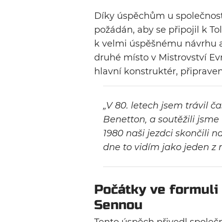
Díky úspěchům u společnosti
požádán, aby se připojil k T
k velmi úspěšnému návrhu a v
druhé místo v Mistrovství Ev
hlavní konstruktér, připraven
„V 80. letech jsem trávil č
Benetton, a soutěžili jsm
1980 naši jezdci skončili
dne to vidím jako jeden z 
Počátky ve formuli
Sennou