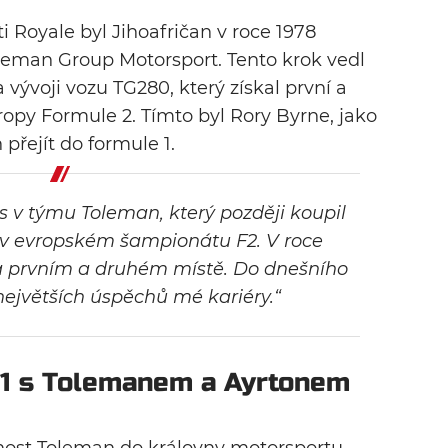
 Royale byl Jihoafričan v roce 1978
oleman Group Motorsport. Tento krok vedl
ývoji vozu TG280, který získal první a
ropy Formule 2. Tímto byl Rory Byrne, jako
 přejít do formule 1.
as v týmu Toleman, který později koupil
e v evropském šampionátu F2. V roce
 na prvním a druhém místě. Do dnešního
největších úspěchů mé kariéry.“
 1 s Tolemanem a Ayrtonem