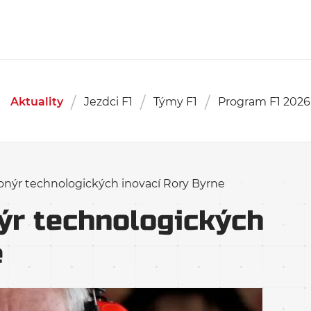
Aktuality
Jezdci F1
Týmy F1
Program F1 2026
ionýr technologických inovací Rory Byrne
nýr technologických
e