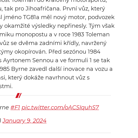
nost Toleman do královny motorsportu,
, tak pro Jihoafričana. První vůz, který
esl jméno TG81a měl nový motor, podvozek
y okamžité výsledky nepřinesly. Tým však
amiku monopostu a v roce 1983 Toleman
 vůz se dvěma zadními křídly, navržený
týmy okopírován. Před sezónou 1984
 Ayrtonem Sennou a ve formuli 1 se tak
1985 Byrne zavedl další inovace na vozu a
asi, který dokáže navrhnout vůz s
stmi.
yrne
#F1
pic.twitter.com/oACSIquhS7
)
January 9, 2024