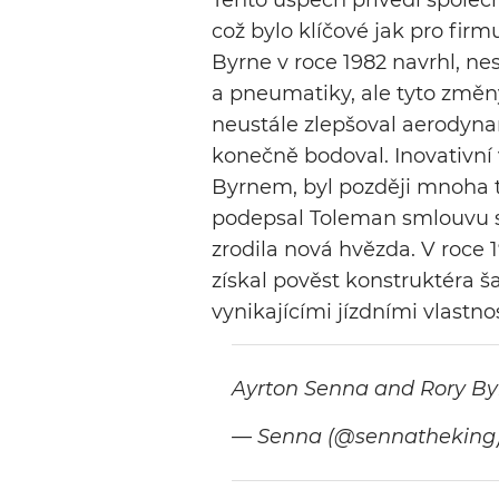
Tento úspěch přivedl společ
což bylo klíčové jak pro firmu
Byrne v roce 1982 navrhl, n
a pneumatiky, ale tyto změn
neustále zlepšoval aerodyn
konečně bodoval. Inovativní
Byrnem, byl později mnoha 
podepsal Toleman smlouvu s
zrodila nová hvězda. V roce 
získal pověst konstruktéra š
vynikajícími jízdními vlastno
Ayrton Senna and Rory B
— Senna (@sennatheking