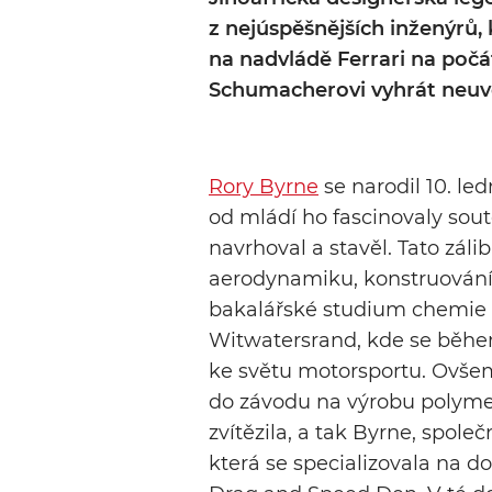
z nejúspěšnějších inženýrů, 
na nadvládě Ferrari na poč
Schumacherovi vyhrát neuvě
Rory Byrne
se narodil 10. led
od mládí ho fascinovaly sou
navrhoval a stavěl. Tato zál
aerodynamiku, konstruování 
bakalářské studium chemie 
Witwatersrand, kde se během 
ke světu motorsportu. Ovšem
do závodu na výrobu polyme
zvítězila, a tak Byrne, spole
která se specializovala na d