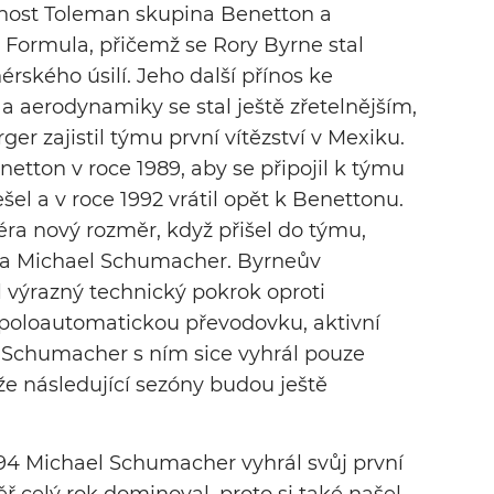
čnost Toleman skupina Benetton a
 Formula, přičemž se Rory Byrne stal
kého úsilí. Jeho další přínos ke
a aerodynamiky se stal ještě zřetelnějším,
er zajistil týmu první vítězství v Mexiku.
netton v roce 1989, aby se připojil k týmu
šel a v roce 1992 vrátil opět k Benettonu.
iéra nový rozměr, když přišel do týmu,
re a Michael Schumacher. Byrneův
výrazný technický pokrok oproti
poloautomatickou převodovku, aktivní
. Schumacher s ním sice vyhrál pouze
 že následující sezóny budou ještě
1994 Michael Schumacher vyhrál svůj první