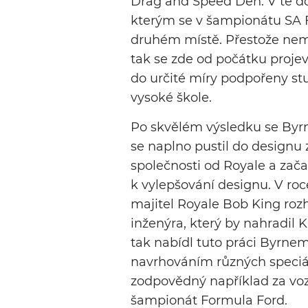
Drag and Speed Den. V té dob
kterým se v šampionátu SA F
druhém místě. Přestože nemě
tak se zde od počátku projev
do určité míry podpořeny s
vysoké škole.
Po skvělém výsledku se Byrn
se naplno pustil do designu 
společnosti od Royale a zača
k vylepšování designu. V roc
majitel Royale Bob King roz
inženýra, který by nahradil 
tak nabídl tuto práci Byrnemu
navrhováním různých speciál
zodpovědný například za vozy
šampionát Formula Ford.