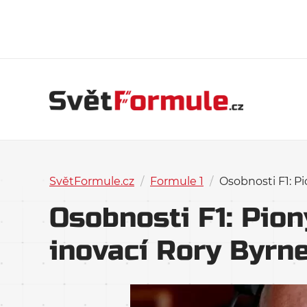
SvětFormule.cz
/
Formule 1
/
Osobnosti F1: P
Osobnosti F1: Pio
inovací Rory Byrn