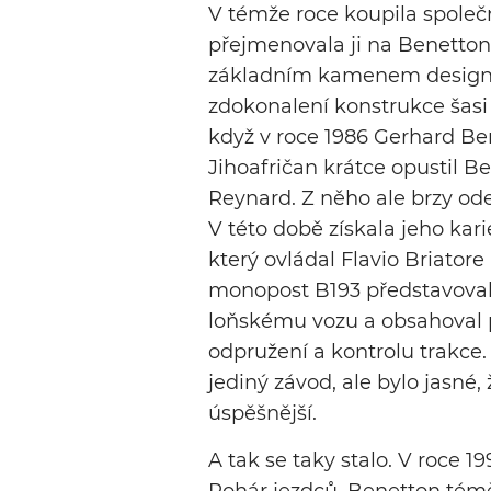
V témže roce koupila spole
přejmenovala ji na Benetton
základním kamenem designérs
zdokonalení konstrukce šasi 
když v roce 1986 Gerhard Berg
Jihoafričan krátce opustil Be
Reynard. Z něho ale brzy ode
V této době získala jeho kar
který ovládal Flavio Briato
monopost B193 představoval 
loňskému vozu a obsahoval 
odpružení a kontrolu trakce
jediný závod, ale bylo jasné,
úspěšnější.
A tak se taky stalo. V roce 