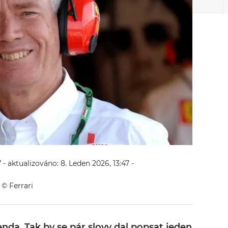
7
- aktualizováno: 8. Leden 2026, 13:47
-
 © Ferrari
nda. Tak by se pár slovy dal popsat jeden