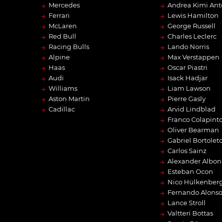
→
→
Mercedes
Andrea Kimi Ant
→
→
Ferrari
Lewis Hamilton
→
→
McLaren
George Russell
→
→
Red Bull
Charles Leclerc
→
→
Racing Bulls
Lando Norris
→
→
Alpine
Max Verstappen
→
→
Haas
Oscar Piastri
→
→
Audi
Isack Hadjar
→
→
Williams
Liam Lawson
→
→
Aston Martin
Pierre Gasly
→
→
Cadillac
Arvid Lindblad
→
Franco Colapint
→
Oliver Bearman
→
Gabriel Bortolet
→
Carlos Sainz
→
Alexander Albon
→
Esteban Ocon
→
Nico Hülkenber
→
Fernando Alons
→
Lance Stroll
→
Valtteri Bottas