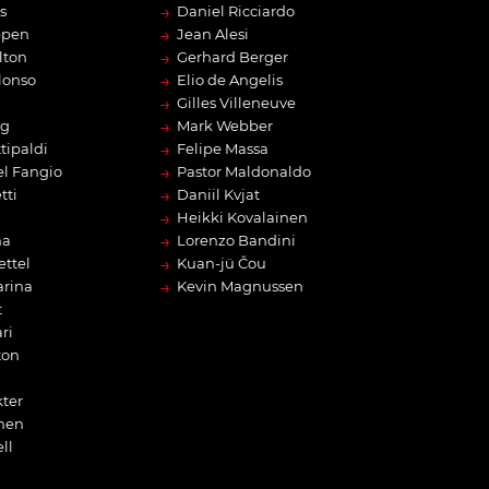
→
s
Daniel Ricciardo
→
ppen
Jean Alesi
→
lton
Gerhard Berger
→
lonso
Elio de Angelis
→
Gilles Villeneuve
→
rg
Mark Webber
→
tipaldi
Felipe Massa
→
l Fangio
Pastor Maldonaldo
→
tti
Daniil Kvjat
→
Heikki Kovalainen
→
na
Lorenzo Bandini
→
ettel
Kuan-jü Čou
→
arina
Kevin Magnussen
t
ri
ton
ter
nen
ll