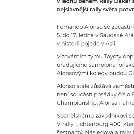
v lednu během Rally Dakar s
nejslavnější rally světa potvr
Fernando Alonso se zúčastní
5. do 17. ledna v Saudské Ará
v historii pojede v Asii.
V továrním týmu Toyoty dopl
úřadujícího šampiona loňské
Alonsovými kolegy budou Gini
Alonso stále zůstává zaměst
není součástí posádky číslo
Championship. Alonsa nahra
Španělskému závodníkovi se z
V rally Lichtenburg 400, kter
šestnáctý. Následovala rally 