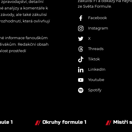
zákulisí F1 a odkazy na nejn
pravodajství, detailní
ze Světa Formule.
rné analýzy a komentáře k
ávody, ale také zákulisí
Facebook
rozhodnutí, která ovlivňují
Instagram
řené informace fanouškům
X
 divákům. Redakční obsah
Threads
lost prostředí
Tiktok
LinkedIn
Youtube
Spotify
ule 1
Okruhy formule 1
Mistři 