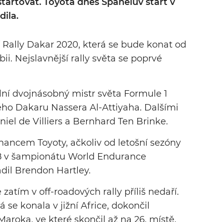
tartovat. Toyota dnes Španělův start v
dila.
 Rally Dakar 2020, která se bude konat od
bii. Nejslavnější rally světa se poprvé
ní dvojnásobný mistr světa Formule 1
ho Dakaru Nassera Al-Attiyaha. Dalšími
el de Villiers a Bernhard Ten Brinke.
nancem Toyoty, ačkoliv od letošní sezóny
 8 v šampionátu World Endurance
dil Brendon Hartley.
atím v off-roadových rally příliš nedaří.
á se konala v jižní Africe, dokončil
Maroka, ve které skončil až na 26. místě.