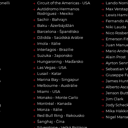
→
→
onelli
Circuit of the Americas - USA
Lando Norri
→
→
Autódromo Hermanos
Max Versta
Rodríguez - Mexiko
→
Lewis Hami
→
Sachír - Bahrajn
→
Fernando A
→
Baku - Ázerbájdžán
→
Niki Lauda
→
Barcelona - Španělsko
→
Nico Rosbe
→
Džidda - Saúdská Arábie
→
Emerson Fit
→
Imola - Itálie
→
Juan Manue
→
Interlagos - Brazílie
→
Mario Andre
→
Suzuka - Japonsko
→
Alain Prost
→
Hungaroring - Maďarsko
→
Ayrton Sen
→
Las Vegas - USA
→
o
Sebastian V
→
Lusail - Katar
→
Giuseppe F
→
Marina Bay - Singapur
→
o
James Hun
→
Melbourne - Austrálie
→
Alberto Asca
→
Miami - USA
→
Jenson But
→
Monako - Monte Carlo
→
Jim Clark
→
Montréal - Kanada
→
g
Jody Scheck
→
Monza - Itálie
→
o
Mika Häkki
→
Red Bull Ring - Rakousko
→
Nigel Manse
→
Šanghaj - Čína
→
Silverstone - Velká Británie