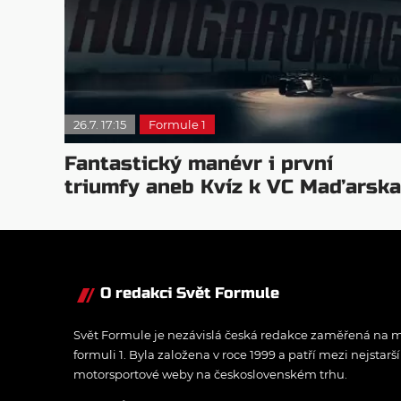
26.7. 17:15
Formule 1
Fantastický manévr i první
triumfy aneb Kvíz k VC Maďarska
O redakci Svět Formule
Svět Formule je nezávislá česká redakce zaměřená na m
formuli 1. Byla založena v roce 1999 a patří mezi nejstarš
motorsportové weby na československém trhu.