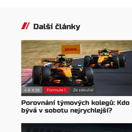
Další články
4.8. 6:58
Formule 1
Ze zákulisí
Porovnání týmových kolegů: Kdo
bývá v sobotu nejrychlejší?