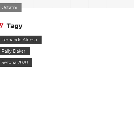
Ostatní
Tagy
Fernando Alonso
Rally Dakar
Sezóna 2020