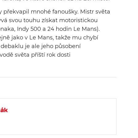
ly překvapil mnohé fanoušky. Mistr světa
rývá svou touhu získat motoristickou
onaka, Indy 500 a 24 hodin Le Mans).
ejně jako v Le Mans, takže mu chybí
 debaklu je ale jeho působení
odě světa příští rok dosti
mák