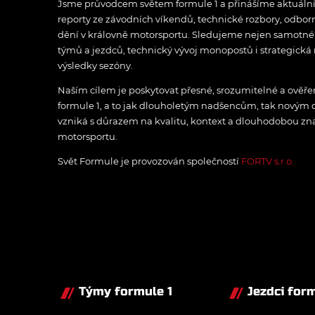
Jsme průvodcem světem formule 1 a přinášíme aktuální z
reporty ze závodních víkendů, technické rozbory, odbo
dění v královně motorsportu. Sledujeme nejen samotné z
týmů a jezdců, technický vývoj monopostů i strategická 
výsledky sezóny.
Naším cílem je poskytovat přesné, srozumitelné a ově
formule 1, a to jak dlouholetým nadšencům, tak novým
vzniká s důrazem na kvalitu, kontext a dlouhodobou zna
motorsportu.
Svět Formule je provozován společností
FORTV s.r.o.
Týmy formule 1
Jezdci form