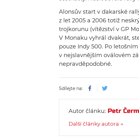
Alonsův start v dakarské ral
z let 2005 a 2006 totiž nesk
trojkorunu (vítězství v GP M
V Monaku vyhrál dvakrát, st
pouze Indy 500. Po letošním
v nejslavnějším oválovém záv
nepravděpodobné.
Sdílejte na:
Petr Čer
Autor článku:
Další články autora →