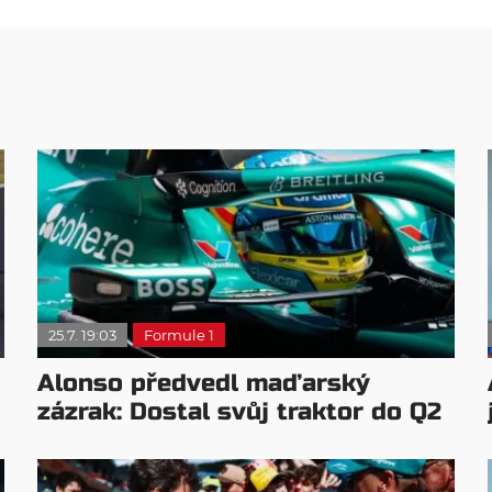
25.7. 19:03
Formule 1
Alonso předvedl maďarský
zázrak: Dostal svůj traktor do Q2