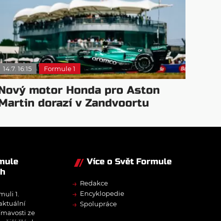
14.7. 16:15
Formule 1
Nový motor Honda pro Aston
Martin dorazí v Zandvoortu
rmule
Více o Svět Formule
ch
→
Redakce
→
Encyklopedie
muli 1.
→
 aktuální
Spolupráce
ímavosti ze