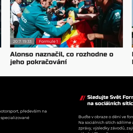
20.7. 19:33
Formule 1
Alonso naznačil, co rozhodne o
jeho pokračování
Sledujte Svět Fo
na sociálních sítí
otorsport, především na
Buďte v obraze o dění ve for
í specializované
Na sociálních sítích sdílíme
zprávy, výsledky závodů, zaj