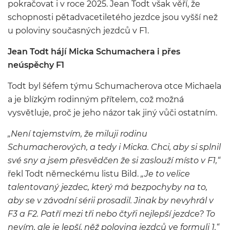
pokračovat i v roce 2025. Jean Todt však věří, že
schopnosti pětadvacetiletého jezdce jsou vyšší než
u poloviny současných jezdců v F1.
Jean Todt hájí Micka Schumachera i přes
neúspěchy F1
Todt byl šéfem týmu Schumacherova otce Michaela
a je blízkým rodinným přítelem, což možná
vysvětluje, proč je jeho názor tak jiný vůči ostatním.
„Není tajemstvím, že miluji rodinu
Schumacherových, a tedy i Micka. Chci, aby si splnil
své sny a jsem přesvědčen že si zaslouží místo v F1,“
řekl Todt německému listu Bild.
„Je to velice
talentovaný jezdec, který má bezpochyby na to,
aby se v závodní sérii prosadil. Jinak by nevyhrál v
F3 a F2. Patří mezi tři nebo čtyři nejlepší jezdce? To
nevím, ale je lepší, něž polovina jezdců ve formuli 1.“