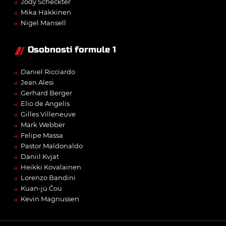
→
Jody Scheckter
→
Mika Häkkinen
→
Nigel Mansell
Osobnosti formule 1
→
Daniel Ricciardo
→
Jean Alesi
→
Gerhard Berger
→
Elio de Angelis
→
Gilles Villeneuve
→
Mark Webber
→
Felipe Massa
→
Pastor Maldonaldo
→
Daniil Kvjat
→
Heikki Kovalainen
→
Lorenzo Bandini
→
Kuan-jü Čou
→
Kevin Magnussen