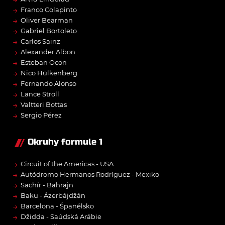
→
Franco Colapinto
→
Oliver Bearman
→
Gabriel Bortoleto
→
Carlos Sainz
→
Alexander Albon
→
Esteban Ocon
→
Nico Hülkenberg
→
Fernando Alonso
→
Lance Stroll
→
Valtteri Bottas
→
Sergio Pérez
Okruhy formule 1
→
Circuit of the Americas - USA
→
Autódromo Hermanos Rodríguez - Mexiko
→
Sachír - Bahrajn
→
Baku - Ázerbájdžán
→
Barcelona - Španělsko
→
Džidda - Saúdská Arábie