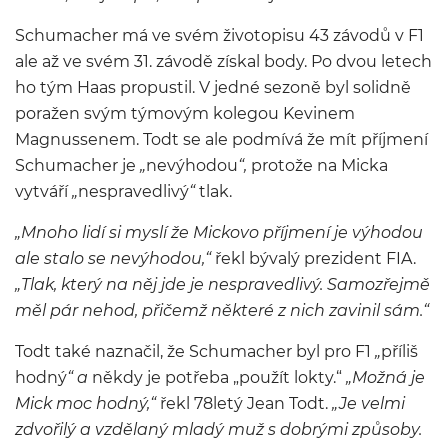
Schumacher má ve svém životopisu 43 závodů v F1
ale až ve svém 31. závodě získal body. Po dvou letech
ho tým Haas propustil. V jedné sezoně byl solidně
poražen svým týmovým kolegou Kevinem
Magnussenem. Todt se ale podmívá že mít příjmení
Schumacher je
„
nevýhodou
“,
protože na Micka
vytváří
„
nespravedlivý
“
tlak.
„Mnoho lidí si myslí že Mickovo příjmení je výhodou
ale stalo se nevýhodou,“
řekl bývalý prezident FIA.
„Tlak, který na něj jde je nespravedlivý. Samozřejmě
měl pár nehod, přičemž některé z nich zavinil sám.“
Todt také naznačil, že Schumacher byl pro F1
„
příliš
hodný
“ a
někdy je potřeba „použít lokty.“
„Možná je
Mick moc hodný,“
řekl 78letý Jean Todt.
„Je velmi
zdvořilý a vzdělaný mladý muž s dobrými způsoby.