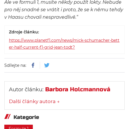
Ale ve formuli 1, musíte někdy použít lokty. Nebude
pro něj snadné se vrátit i proto, že se k němu tehdy
v Haasu chovali nespravedlivě.“
Zdroje článku:
https://www.planetf1.com/news/mick-schumacher-bett
er-half-current-f1-grid-jean-todt?
Sdílejte na:
Barbora Holcmannová
Autor článku:
Další články autora →
Kategorie
Formule 1