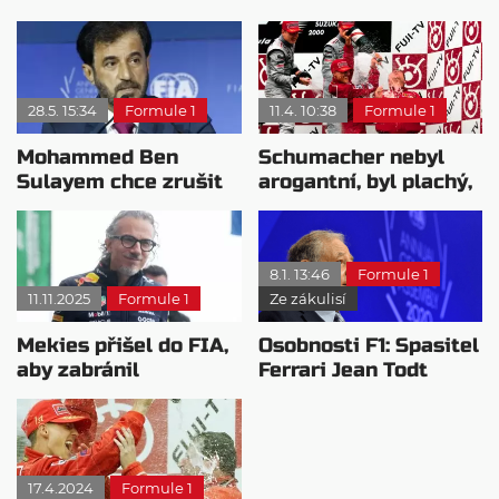
28.5. 15:34
Formule 1
11.4. 10:38
Formule 1
Mohammed Ben
Schumacher nebyl
Sulayem chce zrušit
arogantní, byl plachý,
omezení prezidenta
tvrdí Todt
FIA
8.1. 13:46
Formule 1
11.11.2025
Formule 1
Ze zákulisí
Mekies přišel do FIA,
Osobnosti F1: Spasitel
aby zabránil
Ferrari Jean Todt
opakování situace
Verstappena
17.4.2024
Formule 1