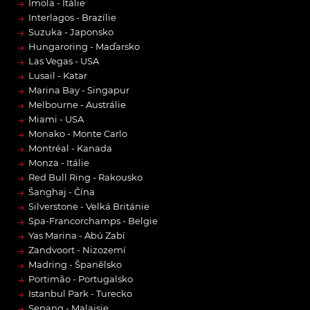
→
Imola - Itálie
→
Interlagos - Brazílie
→
Suzuka - Japonsko
→
Hungaroring - Maďarsko
→
Las Vegas - USA
→
Lusail - Katar
→
Marina Bay - Singapur
→
Melbourne - Austrálie
→
Miami - USA
→
Monako - Monte Carlo
→
Montréal - Kanada
→
Monza - Itálie
→
Red Bull Ring - Rakousko
→
Šanghaj - Čína
→
Silverstone - Velká Británie
→
Spa-Francorchamps - Belgie
→
Yas Marina - Abú Zabí
→
Zandvoort - Nizozemí
→
Madring - Španělsko
→
Portimão - Portugalsko
→
Istanbul Park - Turecko
→
Sepang - Malajsie