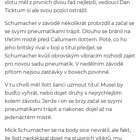
slotu měl z prvních dvou řad nejlepší, vedoucí Dan
Ticktum si ale svou pozici ostrážil.
Schumacher v závodě několikrát probrzdil a začal se
se svými pneumatikami trápit. Dlouho se bránil na
třetím místě před Callumem Ilottem. Poté, co ho
jeho britský rival v boji o titul předjel, se
Schumacher kvůli obrovským vibracím rozhodl zajet
pro novou sadu pneumatik. V nedělním závodě
přitom nejsou zastávky v boxech povinné.
V tu chvíli měl Ilott šanci uzmout titul. Musel by
buďto vyhrát, nebo dojet druhý s nejrychlejším
kolem závodu. Jenže i on se brzy začal se svými
pneumatikami trápit a nakonec dojel až na
jedenáctém místě.
Mick Schumacher se na body sice nevrátil, ale fakt,
že Ilott nedokázal dojet na stupních vítězů, mu