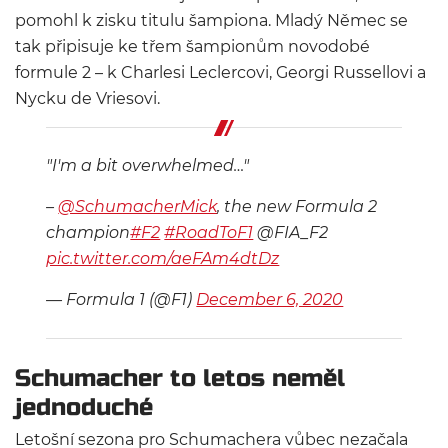
pomohl k zisku titulu šampiona. Mladý Němec se
tak připisuje ke třem šampionům novodobé
formule 2 – k Charlesi Leclercovi, Georgi Russellovi a
Nycku de Vriesovi.
"I'm a bit overwhelmed…"
–
@SchumacherMick
, the new Formula 2
champion
#F2
#RoadToF1
@FIA_F2
pic.twitter.com/aeFAm4dtDz
— Formula 1 (@F1)
December 6, 2020
Schumacher to letos neměl
jednoduché
Letošní sezona pro Schumachera vůbec nezačala