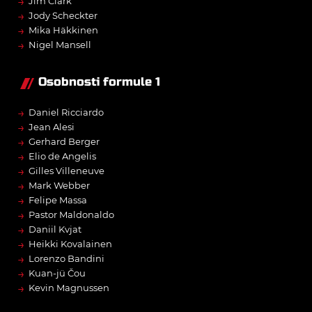
→
Jim Clark
→
Jody Scheckter
→
Mika Häkkinen
→
Nigel Mansell
Osobnosti formule 1
→
Daniel Ricciardo
→
Jean Alesi
→
Gerhard Berger
→
Elio de Angelis
→
Gilles Villeneuve
→
Mark Webber
→
Felipe Massa
→
Pastor Maldonaldo
→
Daniil Kvjat
→
Heikki Kovalainen
→
Lorenzo Bandini
→
Kuan-jü Čou
→
Kevin Magnussen