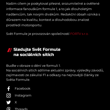
Naším cílem je poskytovat přesné, srozumitelné a ověřené
informace fanouškům formule 1, a to jak dlouholetým
nadšencům, tak novým divákům. Redakční obsah vzniká s
důrazem na kvalitu, kontext a dlouhodobou znalost
prostředí motorsportu.
Svět Formule je provozován společností
FORTV s.r.o.
Sledujte Svět Formule
na sociálních sítích
Buďte v obraze o dění ve formuli 1.
Na sociálních sítích sdílíme aktuální zprávy, výsledky závodů,
zajímavosti ze zákulisí F1 a odkazy na nejnovější články ze
Světa Formule.
Facebook
Instagram
X
Threads