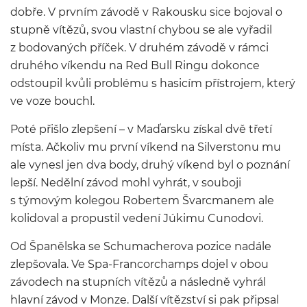
dobře. V prvním závodě v Rakousku sice bojoval o
stupně vítězů, svou vlastní chybou se ale vyřadil
z bodovaných příček. V druhém závodě v rámci
druhého víkendu na Red Bull Ringu dokonce
odstoupil kvůli problému s hasicím přístrojem, který
ve voze bouchl.
Poté přišlo zlepšení – v Maďarsku získal dvě třetí
místa. Ačkoliv mu první víkend na Silverstonu mu
ale vynesl jen dva body, druhý víkend byl o poznání
lepší. Nedělní závod mohl vyhrát, v souboji
s týmovým kolegou Robertem Švarcmanem ale
kolidoval a propustil vedení Júkimu Cunodovi.
Od Španělska se Schumacherova pozice nadále
zlepšovala. Ve Spa-Francorchamps dojel v obou
závodech na stupních vítězů a následně vyhrál
hlavní závod v Monze. Další vítězství si pak připsal