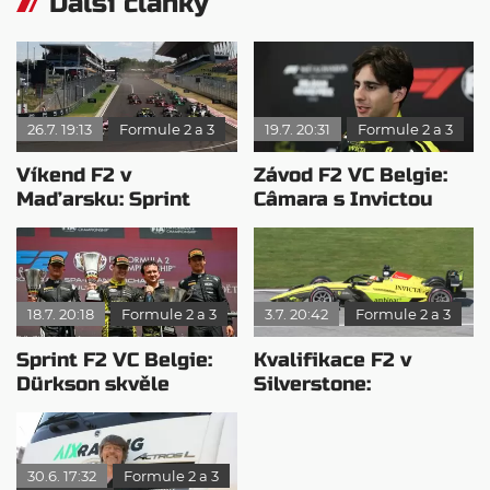
Další články
26.7. 19:13
Formule 2 a 3
19.7. 20:31
Formule 2 a 3
Víkend F2 v
Závod F2 VC Belgie:
Maďarsku: Sprint
Câmara s Invictou
opanoval Minì, v
ovládl Spa
hlavním závodě
dominoval León
18.7. 20:18
Formule 2 a 3
3.7. 20:42
Formule 2 a 3
Sprint F2 VC Belgie:
Kvalifikace F2 v
Dürkson skvěle
Silverstone:
zakončil závod
Camarova opravná
zkouška
30.6. 17:32
Formule 2 a 3