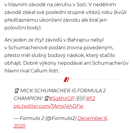
v hlavním závodě na okruhu v Soči. V nedělním
závodě získal své poslední stupně vítězů roku (kvůli
předčasnému ukončení závodu ale bral jen
poloviční body).
Ani jeden ze čtyř závodů v Bahrajnu nebyl
v Schumacherově podání zrovna povedeným,
přesto měl slušný bodový náskok, který stačilo
obhájit. Dobré výkony nepodával ani Schumacherův
hlavní rival Callum Ilott.
🏆 MICK SCHUMACHER IS FORMULA 2
CHAMPION! 🏆
#SakhirGP
🇧🇭
#F2
pic.twitter.com/TAms14hDFw
— Formula 2 (@Formula2)
December 6,
2020