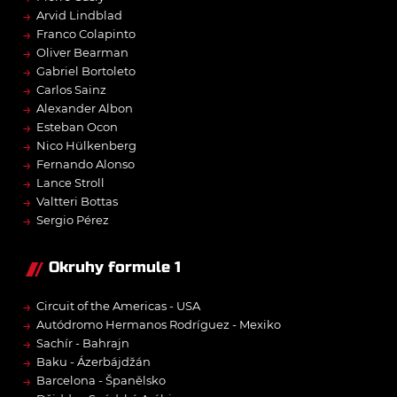
→
Arvid Lindblad
→
Franco Colapinto
→
Oliver Bearman
→
Gabriel Bortoleto
→
Carlos Sainz
→
Alexander Albon
→
Esteban Ocon
→
Nico Hülkenberg
→
Fernando Alonso
→
Lance Stroll
→
Valtteri Bottas
→
Sergio Pérez
Okruhy formule 1
→
Circuit of the Americas - USA
→
Autódromo Hermanos Rodríguez - Mexiko
→
Sachír - Bahrajn
→
Baku - Ázerbájdžán
→
Barcelona - Španělsko