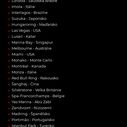
→
Džidda - Saúdská Arábie
→
Imola - Itálie
→
Interlagos - Brazílie
→
Suzuka - Japonsko
→
Hungaroring - Maďarsko
→
Las Vegas - USA
→
Lusail - Katar
→
Marina Bay - Singapur
→
Melbourne - Austrálie
→
Miami - USA
→
Monako - Monte Carlo
→
Montréal - Kanada
→
Monza - Itálie
→
Red Bull Ring - Rakousko
→
Šanghaj - Čína
→
Silverstone - Velká Británie
→
Spa-Francorchamps - Belgie
→
Yas Marina - Abú Zabí
→
Zandvoort - Nizozemí
→
Madring - Španělsko
→
Portimão - Portugalsko
→
Istanbul Park - Turecko