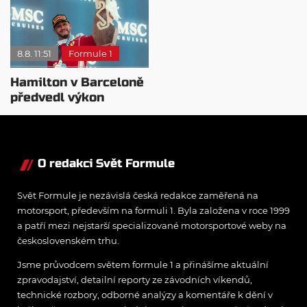
mentalitu
monopost F1
8.8. 11:51
Formule 1
Hamilton v Barceloně
předvedl výkon
pravého šampiona
O redakci Svět Formule
Svět Formule je nezávislá česká redakce zaměřená na
motorsport, především na formuli 1. Byla založena v roce 1999
a patří mezi nejstarší specializované motorsportové weby na
československém trhu.
Jsme průvodcem světem formule 1 a přinášíme aktuální
zpravodajství, detailní reporty ze závodních víkendů,
technické rozbory, odborné analýzy a komentáře k dění v