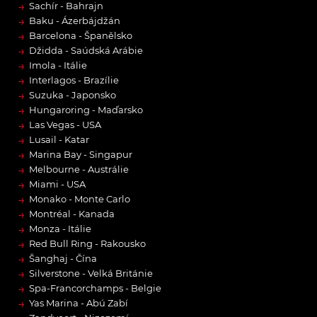
→
Sachír - Bahrajn
→
Baku - Ázerbájdžán
→
Barcelona - Španělsko
→
Džidda - Saúdská Arábie
→
Imola - Itálie
→
Interlagos - Brazílie
→
Suzuka - Japonsko
→
Hungaroring - Maďarsko
→
Las Vegas - USA
→
Lusail - Katar
→
Marina Bay - Singapur
→
Melbourne - Austrálie
→
Miami - USA
→
Monako - Monte Carlo
→
Montréal - Kanada
→
Monza - Itálie
→
Red Bull Ring - Rakousko
→
Šanghaj - Čína
→
Silverstone - Velká Británie
→
Spa-Francorchamps - Belgie
→
Yas Marina - Abú Zabí