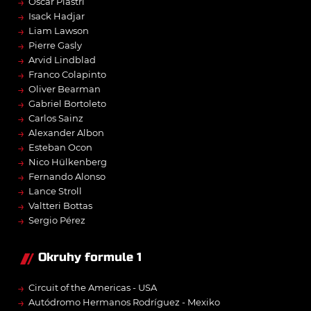
→
Oscar Piastri
→
Isack Hadjar
→
Liam Lawson
→
Pierre Gasly
→
Arvid Lindblad
→
Franco Colapinto
→
Oliver Bearman
→
Gabriel Bortoleto
→
Carlos Sainz
→
Alexander Albon
→
Esteban Ocon
→
Nico Hülkenberg
→
Fernando Alonso
→
Lance Stroll
→
Valtteri Bottas
→
Sergio Pérez
Okruhy formule 1
→
Circuit of the Americas - USA
→
Autódromo Hermanos Rodríguez - Mexiko