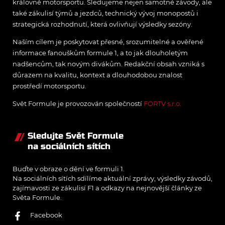
královně motorsportu. Sledujeme nejen samotné závody, ale
také zákulisí týmů a jezdců, technický vývoj monopostů i
strategická rozhodnutí, která ovlivňují výsledky sezóny.
Naším cílem je poskytovat přesné, srozumitelné a ověřené
informace fanouškům formule 1, a to jak dlouholetým
nadšencům, tak novým divákům. Redakční obsah vzniká s
důrazem na kvalitu, kontext a dlouhodobou znalost
prostředí motorsportu.
Svět Formule je provozován společností
FORTV s.r.o.
Sledujte Svět Formule
na sociálních sítích
Buďte v obraze o dění ve formuli 1.
Na sociálních sítích sdílíme aktuální zprávy, výsledky závodů,
zajímavosti ze zákulisí F1 a odkazy na nejnovější články ze
Světa Formule.
Facebook