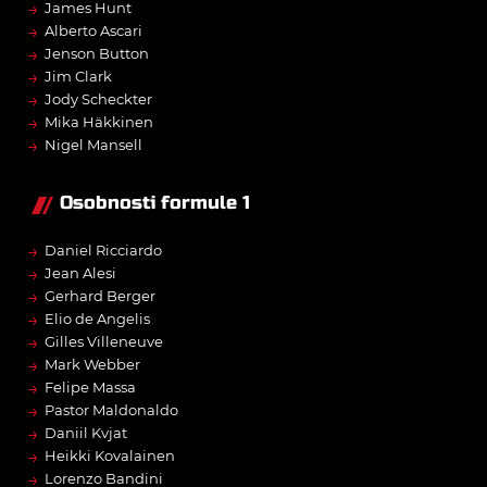
→
James Hunt
→
Alberto Ascari
→
Jenson Button
→
Jim Clark
→
Jody Scheckter
→
Mika Häkkinen
→
Nigel Mansell
Osobnosti formule 1
→
Daniel Ricciardo
→
Jean Alesi
→
Gerhard Berger
→
Elio de Angelis
→
Gilles Villeneuve
→
Mark Webber
→
Felipe Massa
→
Pastor Maldonaldo
→
Daniil Kvjat
→
Heikki Kovalainen
→
Lorenzo Bandini