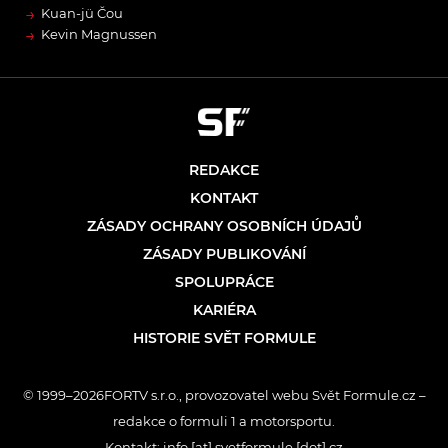
→
Kuan-jü Čou
→
Kevin Magnussen
REDAKCE
KONTAKT
ZÁSADY OCHRANY OSOBNÍCH ÚDAJŮ
ZÁSADY PUBLIKOVÁNÍ
SPOLUPRÁCE
KARIÉRA
HISTORIE SVĚT FORMULE
© 1999–2026FORTV s.r.o., provozovatel webu Svět Formule.cz –
redakce o formuli 1 a motorsportu.
Kontakt: info [at] svetformule [dot] cz