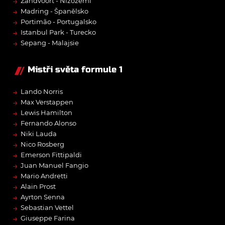
→
Zandvoort - Nizozemí
→
Madring - Španělsko
→
Portimão - Portugalsko
→
Istanbul Park - Turecko
→
Sepang - Malajsie
Mistři světa formule 1
→
Lando Norris
→
Max Verstappen
→
Lewis Hamilton
→
Fernando Alonso
→
Niki Lauda
→
Nico Rosberg
→
Emerson Fittipaldi
→
Juan Manuel Fangio
→
Mario Andretti
→
Alain Prost
→
Ayrton Senna
→
Sebastian Vettel
→
Giuseppe Farina