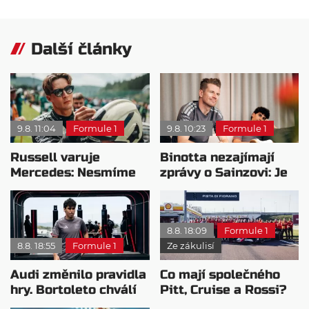
Další články
9.8. 11:04
Formule 1
9.8. 10:23
Formule 1
Russell varuje
Binotta nezajímají
Mercedes: Nesmíme
zprávy o Sainzovi: Je
usnout na vavřínech
to důkaz, že Audi
roste
8.8. 18:09
Formule 1
8.8. 18:55
Formule 1
Ze zákulisí
Audi změnilo pravidla
Co mají společného
hry. Bortoleto chválí
Pitt, Cruise a Rossi?
nový tým i jeho
Všichni řídili