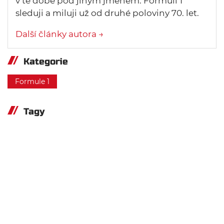
v té době pod jiným jménem. Formuli 1
sleduji a miluji už od druhé poloviny 70. let.
Další články autora →
Kategorie
Formule 1
Tagy