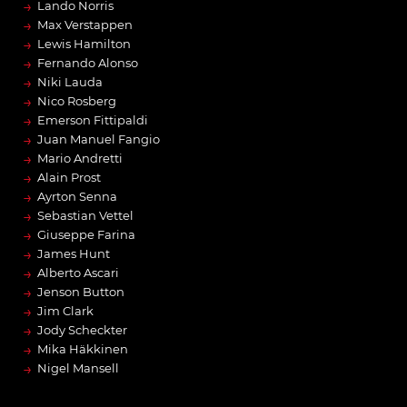
→
Lando Norris
→
Max Verstappen
→
Lewis Hamilton
→
Fernando Alonso
→
Niki Lauda
→
Nico Rosberg
→
Emerson Fittipaldi
→
Juan Manuel Fangio
→
Mario Andretti
→
Alain Prost
→
Ayrton Senna
→
Sebastian Vettel
→
Giuseppe Farina
→
James Hunt
→
Alberto Ascari
→
Jenson Button
→
Jim Clark
→
Jody Scheckter
→
Mika Häkkinen
→
Nigel Mansell