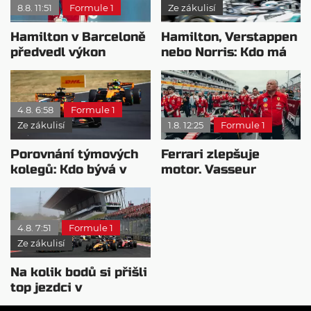
8.8. 11:51
Formule 1
Ze zákulisí
Hamilton v Barceloně
Hamilton, Verstappen
předvedl výkon
nebo Norris: Kdo má
pravého šampiona
nejvyšší plat?
4.8. 6:58
Formule 1
Ze zákulisí
1.8. 12:25
Formule 1
Porovnání týmových
Ferrari zlepšuje
kolegů: Kdo bývá v
motor. Vasseur
sobotu nejrychlejší?
chystá útok na
Mercedes
4.8. 7:51
Formule 1
Ze zákulisí
Na kolik bodů si přišli
top jezdci v
posledních 4