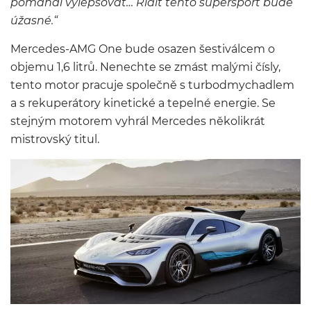
pomáhal vylepšovat… Řídit tento supersport bude
úžasné.“
Mercedes-AMG One bude osazen šestiválcem o
objemu 1,6 litrů. Nenechte se zmást malými čísly,
tento motor pracuje společně s turbodmychadlem
a s rekuperátory kinetické a tepelné energie. Se
stejným motorem vyhrál Mercedes několikrát
mistrovský titul.