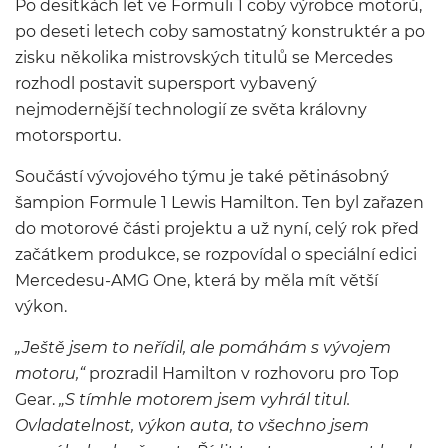
Po desítkách let ve Formuli 1 coby výrobce motorů,
po deseti letech coby samostatný konstruktér a po
zisku několika mistrovských titulů se Mercedes
rozhodl postavit supersport vybavený
nejmodernější technologií ze světa královny
motorsportu.
Součástí vývojového týmu je také pětinásobný
šampion Formule 1 Lewis Hamilton. Ten byl zařazen
do motorové části projektu a už nyní, celý rok před
začátkem produkce, se rozpovídal o speciální edici
Mercedesu-AMG One, která by měla mít větší
výkon.
„Ještě jsem to neřídil, ale pomáhám s vývojem
motoru,“
prozradil Hamilton v rozhovoru pro Top
Gear.
„S tímhle motorem jsem vyhrál titul.
Ovladatelnost, výkon auta, to všechno jsem