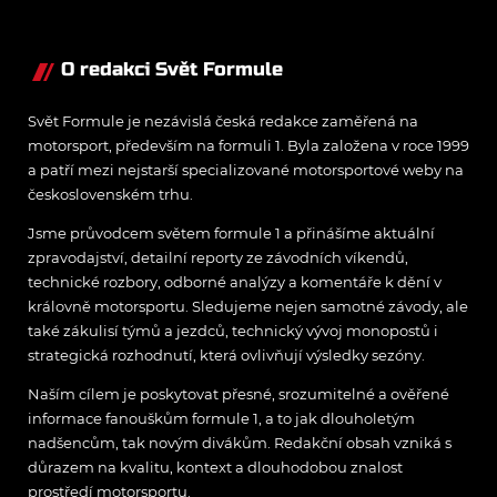
závodech?
O redakci Svět Formule
Svět Formule je nezávislá česká redakce zaměřená na
motorsport, především na formuli 1. Byla založena v roce 1999
a patří mezi nejstarší specializované motorsportové weby na
československém trhu.
Jsme průvodcem světem formule 1 a přinášíme aktuální
zpravodajství, detailní reporty ze závodních víkendů,
technické rozbory, odborné analýzy a komentáře k dění v
královně motorsportu. Sledujeme nejen samotné závody, ale
také zákulisí týmů a jezdců, technický vývoj monopostů i
strategická rozhodnutí, která ovlivňují výsledky sezóny.
Naším cílem je poskytovat přesné, srozumitelné a ověřené
informace fanouškům formule 1, a to jak dlouholetým
nadšencům, tak novým divákům. Redakční obsah vzniká s
důrazem na kvalitu, kontext a dlouhodobou znalost
prostředí motorsportu.