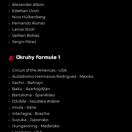
→
Alexander Albon
→
Esteban Ocon
→
Nico Hülkenberg
→
Fernando Alonso
→
Lance Stroll
→
Valtteri Bottas
→
Sergio Pérez
Okruhy formule 1
→
Circuit of the Americas - USA
→
Autódromo Hermanos Rodríguez - Mexiko
→
Sachír - Bahrajn
→
Baku - Ázerbájdžán
→
Barcelona - Španělsko
→
Džidda - Saúdská Arábie
→
Imola - Itálie
→
Interlagos - Brazílie
→
Suzuka - Japonsko
→
Hungaroring - Maďarsko