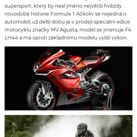
supersport, který by nesl jméno největší hvězdy
novodobé historie Formule 1. Ačkoliv se nejedná o
automobil, už delší dobu je v prodeji speciální edice
motocyklu značky MV Agusta, model se jmenuje F4
LH44 a má oproti základnímu modelu vyšší výkon.