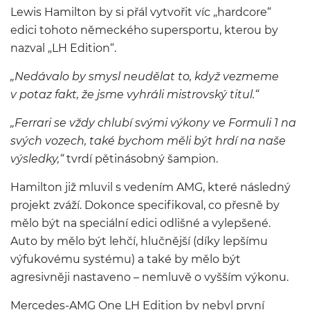
Lewis Hamilton by si přál vytvořit víc „hardcore“
edici tohoto německého supersportu, kterou by
nazval „LH Edition“.
„Nedávalo by smysl neudělat to, když vezmeme
v potaz fakt, že jsme vyhráli mistrovský titul.“
„Ferrari se vždy chlubí svými výkony ve Formuli 1 na
svých vozech, také bychom měli být hrdí na naše
výsledky,“
tvrdí pětinásobný šampion.
Hamilton již mluvil s vedením AMG, které následný
projekt zváží. Dokonce specifikoval, co přesně by
mělo být na speciální edici odlišné a vylepšené.
Auto by mělo být lehčí, hlučnější (díky lepšímu
výfukovému systému) a také by mělo být
agresivněji nastaveno – nemluvě o vyšším výkonu.
Mercedes-AMG One LH Edition by nebyl první