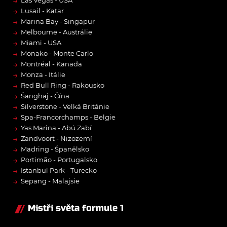
→
Las Vegas - USA
→
Lusail - Katar
→
Marina Bay - Singapur
→
Melbourne - Austrálie
→
Miami - USA
→
Monako - Monte Carlo
→
Montréal - Kanada
→
Monza - Itálie
→
Red Bull Ring - Rakousko
→
Šanghaj - Čína
→
Silverstone - Velká Británie
→
Spa-Francorchamps - Belgie
→
Yas Marina - Abú Zabí
→
Zandvoort - Nizozemí
→
Madring - Španělsko
→
Portimão - Portugalsko
→
Istanbul Park - Turecko
→
Sepang - Malajsie
Mistři světa formule 1