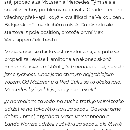
stáj propadla za McLaren a Mercedes. Tým se ale
snažil všechny problémy napravit a Charles Leclerc
všechny překvapil, když v kvalifikaci na Velkou cenu
Belgie skončil na druhém místě. Do závodu ale
startoval z pole position, protože první Max
Verstappen čelil trestu.
Monačanovi se dařilo vést úvodní kola, ale poté se
propadl za Lewise Hamiltona a nakonec skončil
mimo pódiové umístění.
„Je to jednoduché, neměli
jsme rychlost. Dnes jsme čtvrtým nejrychlejším
vozem. Od McLarenu a Red Bullu se to očekávalo.
Mercedes byl rychlejší, než jsme čekali.“
„V normálním závodě, na suché trati, je velmi těžké
udržet je na takovéto trati za sebou. Odvedli jsme
dobrou práci, abychom Maxe Verstappena a
Landa Norrise udrželi v závěru za sebou, ale čtvrté