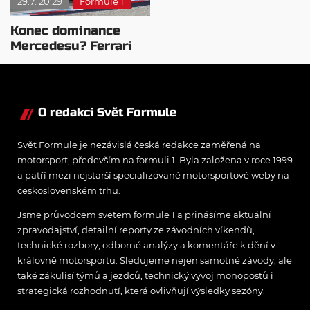
29.7. 20:29
Formule 1
Konec dominance
Mercedesu? Ferrari
se chystá vycenit
zuby
O redakci Svět Formule
Svět Formule je nezávislá česká redakce zaměřená na
motorsport, především na formuli 1. Byla založena v roce 1999
a patří mezi nejstarší specializované motorsportové weby na
československém trhu.
Jsme průvodcem světem formule 1 a přinášíme aktuální
zpravodajství, detailní reporty ze závodních víkendů,
technické rozbory, odborné analýzy a komentáře k dění v
královně motorsportu. Sledujeme nejen samotné závody, ale
také zákulisí týmů a jezdců, technický vývoj monopostů i
strategická rozhodnutí, která ovlivňují výsledky sezóny.