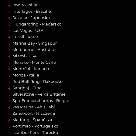
→
Imola - Itálie
→
Interlagos - Brazílie
→
Suzuka - Japonsko
→
Hungaroring - Maďarsko
→
Las Vegas - USA
→
Lusail - Katar
→
Marina Bay - Singapur
→
Melbourne - Austrálie
→
Miami - USA
→
Monako - Monte Carlo
→
Montréal - Kanada
→
Monza - Itálie
→
Red Bull Ring - Rakousko
→
Šanghaj - Čína
→
Silverstone - Velká Británie
→
Spa-Francorchamps - Belgie
→
Yas Marina - Abú Zabí
→
Zandvoort - Nizozemí
→
Madring - Španělsko
→
Portimão - Portugalsko
→
Istanbul Park - Turecko