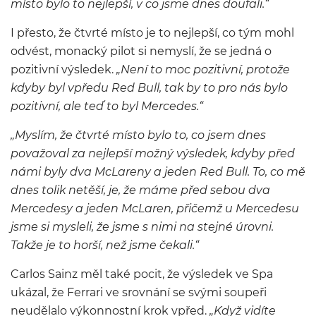
místo bylo to nejlepší, v co jsme dnes doufali.“
I přesto, že čtvrté místo je to nejlepší, co tým mohl
odvést, monacký pilot si nemyslí, že se jedná o
pozitivní výsledek.
„Není to moc pozitivní, protože
kdyby byl vpředu Red Bull, tak by to pro nás bylo
pozitivní, ale teď to byl Mercedes.“
„Myslím, že čtvrté místo bylo to, co jsem dnes
považoval za nejlepší možný výsledek, kdyby před
námi byly dva McLareny a jeden Red Bull. To, co mě
dnes tolik netěší, je, že máme před sebou dva
Mercedesy a jeden McLaren, přičemž u Mercedesu
jsme si mysleli, že jsme s nimi na stejné úrovni.
Takže je to horší, než jsme čekali.“
Carlos Sainz měl také pocit, že výsledek ve Spa
ukázal, že Ferrari ve srovnání se svými soupeři
neudělalo výkonnostní krok vpřed.
„Když vidíte