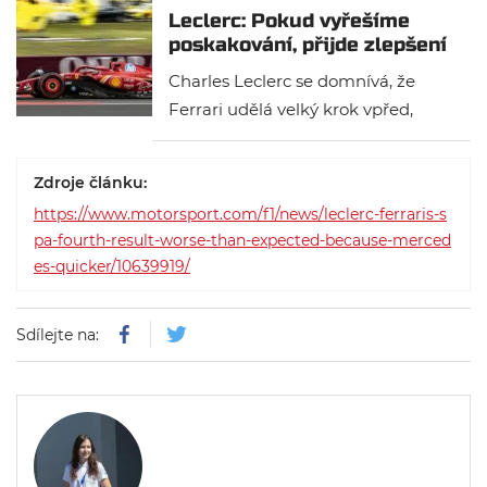
Leclerc: Pokud vyřešíme
poskakování, přijde zlepšení
Charles Leclerc se domnívá, že
Ferrari udělá velký krok vpřed,
jakmile odstraní problémy s
poskakováním vozu, které v
Zdroje článku:
současnosti jejich monopost má.
https://www.motorsport.com/f1/news/leclerc-ferraris-s
Velká cena Belgie bude pro
pa-fourth-result-worse-than-expected-because-merced
italskou stáj obtížná.
es-quicker/10639919/
Sdílejte na: