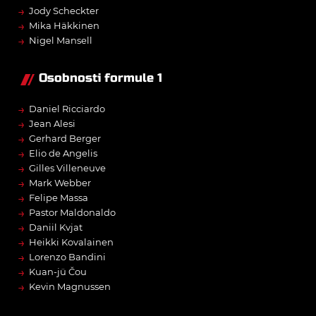
→
Jody Scheckter
→
Mika Häkkinen
→
Nigel Mansell
Osobnosti formule 1
→
Daniel Ricciardo
→
Jean Alesi
→
Gerhard Berger
→
Elio de Angelis
→
Gilles Villeneuve
→
Mark Webber
→
Felipe Massa
→
Pastor Maldonaldo
→
Daniil Kvjat
→
Heikki Kovalainen
→
Lorenzo Bandini
→
Kuan-jü Čou
→
Kevin Magnussen