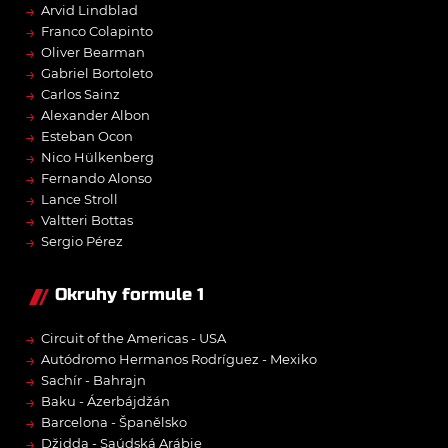
→
Arvid Lindblad
→
Franco Colapinto
→
Oliver Bearman
→
Gabriel Bortoleto
→
Carlos Sainz
→
Alexander Albon
→
Esteban Ocon
→
Nico Hülkenberg
→
Fernando Alonso
→
Lance Stroll
→
Valtteri Bottas
→
Sergio Pérez
Okruhy formule 1
→
Circuit of the Americas - USA
→
Autódromo Hermanos Rodríguez - Mexiko
→
Sachír - Bahrajn
→
Baku - Ázerbájdžán
→
Barcelona - Španělsko
→
Džidda - Saúdská Arábie