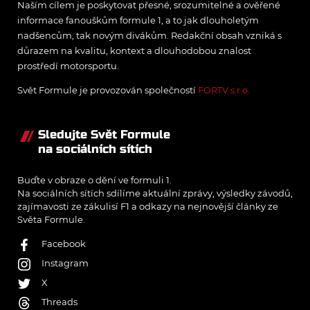
Naším cílem je poskytovat přesné, srozumitelné a ověřené
informace fanouškům formule 1, a to jak dlouholetým
nadšencům, tak novým divákům. Redakční obsah vzniká s
důrazem na kvalitu, kontext a dlouhodobou znalost
prostředí motorsportu.
Svět Formule je provozován společností
FORTV s.r.o.
Sledujte Svět Formule
na sociálních sítích
Buďte v obraze o dění ve formuli 1.
Na sociálních sítích sdílíme aktuální zprávy, výsledky závodů,
zajímavosti ze zákulisí F1 a odkazy na nejnovější články ze
Světa Formule.
Facebook
Instagram
X
Threads