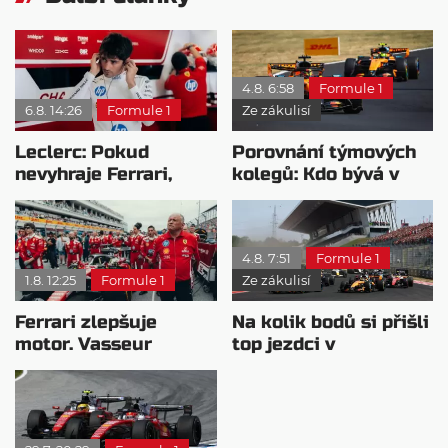
4.8. 6:58
Formule 1
6.8. 14:26
Formule 1
Ze zákulisí
Leclerc: Pokud
Porovnání týmových
nevyhraje Ferrari,
kolegů: Kdo bývá v
přeji titul
sobotu nejrychlejší?
Antonellimu
4.8. 7:51
Formule 1
1.8. 12:25
Formule 1
Ze zákulisí
Ferrari zlepšuje
Na kolik bodů si přišli
motor. Vasseur
top jezdci v
chystá útok na
posledních 4
Mercedes
závodech?