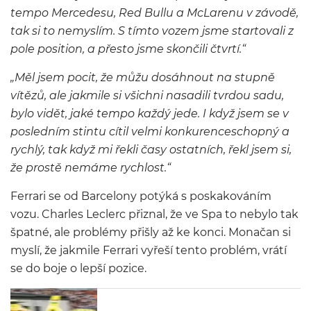
tempo Mercedesu, Red Bullu a McLarenu v závodě,
tak si to nemyslím. S tímto vozem jsme startovali z
pole position, a přesto jsme skončili čtvrtí.“
„Měl jsem pocit, že můžu dosáhnout na stupně
vítězů, ale jakmile si všichni nasadili tvrdou sadu,
bylo vidět, jaké tempo každý jede. I když jsem se v
posledním stintu cítil velmi konkurenceschopný a
rychlý, tak když mi řekli časy ostatních, řekl jsem si,
že prostě nemáme rychlost.“
Ferrari se od Barcelony potýká s poskakováním
vozu. Charles Leclerc přiznal, že ve Spa to nebylo tak
špatné, ale problémy přišly až ke konci. Monačan si
myslí, že jakmile Ferrari vyřeší tento problém, vrátí
se do boje o lepší pozice.