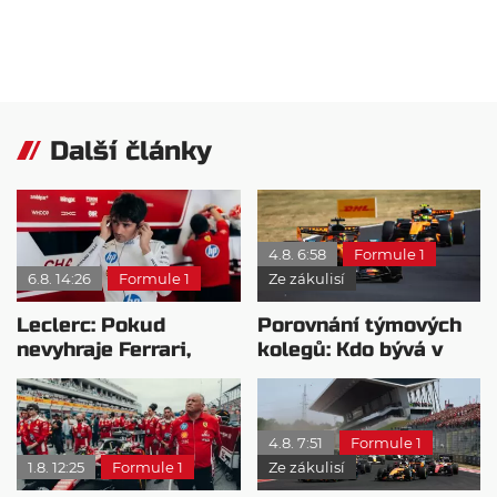
Další články
4.8. 6:58
Formule 1
6.8. 14:26
Formule 1
Ze zákulisí
Leclerc: Pokud
Porovnání týmových
nevyhraje Ferrari,
kolegů: Kdo bývá v
přeji titul
sobotu nejrychlejší?
Antonellimu
4.8. 7:51
Formule 1
1.8. 12:25
Formule 1
Ze zákulisí