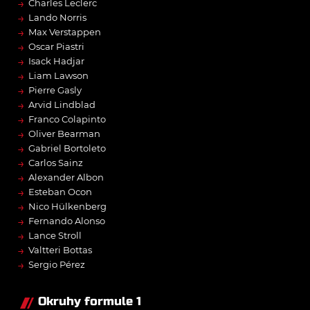
→
Charles Leclerc
→
Lando Norris
→
Max Verstappen
→
Oscar Piastri
→
Isack Hadjar
→
Liam Lawson
→
Pierre Gasly
→
Arvid Lindblad
→
Franco Colapinto
→
Oliver Bearman
→
Gabriel Bortoleto
→
Carlos Sainz
→
Alexander Albon
→
Esteban Ocon
→
Nico Hülkenberg
→
Fernando Alonso
→
Lance Stroll
→
Valtteri Bottas
→
Sergio Pérez
Okruhy formule 1