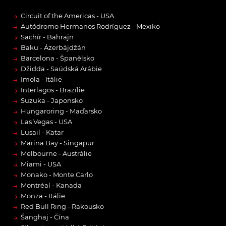
→
Circuit of the Americas - USA
→
Autódromo Hermanos Rodríguez - Mexiko
→
Sachír - Bahrajn
→
Baku - Ázerbájdžán
→
Barcelona - Španělsko
→
Džidda - Saúdská Arábie
→
Imola - Itálie
→
Interlagos - Brazílie
→
Suzuka - Japonsko
→
Hungaroring - Maďarsko
→
Las Vegas - USA
→
Lusail - Katar
→
Marina Bay - Singapur
→
Melbourne - Austrálie
→
Miami - USA
→
Monako - Monte Carlo
→
Montréal - Kanada
→
Monza - Itálie
→
Red Bull Ring - Rakousko
→
Šanghaj - Čína