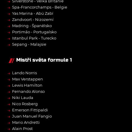
→
Silverstone - Velká Británie
→
Spa-Francorchamps - Belgie
→
Yas Marina - Abú Zabí
→
Zandvoort - Nizozemí
→
Madring - Španělsko
→
Portimão - Portugalsko
→
Istanbul Park - Turecko
→
Sepang - Malajsie
Mistři světa formule 1
→
Lando Norris
→
Max Verstappen
→
Lewis Hamilton
→
Fernando Alonso
→
Niki Lauda
→
Nico Rosberg
→
Emerson Fittipaldi
→
Juan Manuel Fangio
→
Mario Andretti
→
Alain Prost