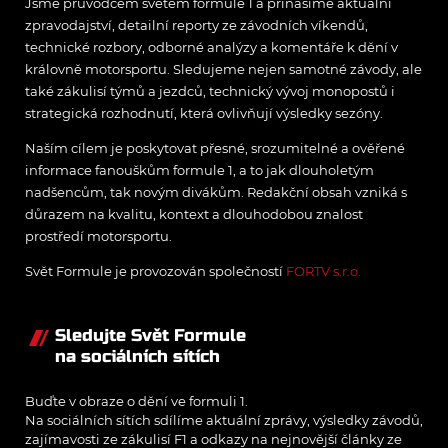
Jsme průvodcem světem formule 1 a přinášíme aktuální
zpravodajství, detailní reporty ze závodních víkendů,
technické rozbory, odborné analýzy a komentáře k dění v
královně motorsportu. Sledujeme nejen samotné závody, ale
také zákulisí týmů a jezdců, technický vývoj monopostů i
strategická rozhodnutí, která ovlivňují výsledky sezóny.
Naším cílem je poskytovat přesné, srozumitelné a ověřené
informace fanouškům formule 1, a to jak dlouholetým
nadšencům, tak novým divákům. Redakční obsah vzniká s
důrazem na kvalitu, kontext a dlouhodobou znalost
prostředí motorsportu.
Svět Formule je provozován společností
FORTV s.r.o.
Sledujte Svět Formule
na sociálních sítích
Buďte v obraze o dění ve formuli 1.
Na sociálních sítích sdílíme aktuální zprávy, výsledky závodů,
zajímavosti ze zákulisí F1 a odkazy na nejnovější články ze