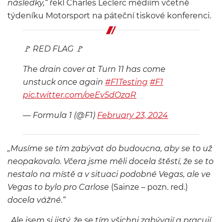
následky,“
řekl Charles Leclerc médiím včetně
týdeníku Motorsport na páteční tiskové konferenci.
🚩 RED FLAG 🚩
The drain cover at Turn 11 has come
unstuck once again
#F1Testing
#F1
pic.twitter.com/oeEv5dOzaR
— Formula 1 (@F1)
February 23, 2024
„Musíme se tím zabývat do budoucna, aby se to už
neopakovalo. Včera jsme měli docela štěstí, že se to
nestalo na místě a v situaci podobné Vegas, ale ve
Vegas to bylo pro Carlose
(Sainze – pozn. red.)
docela vážné.“
„Ale jsem si jistý, že se tím všichni zabývají a pracují