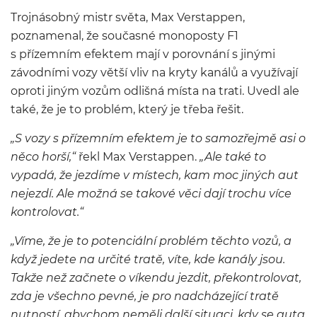
Trojnásobný mistr světa, Max Verstappen,
poznamenal, že současné monoposty F1
s přízemním efektem mají v porovnání s jinými
závodními vozy větší vliv na kryty kanálů a využívají
oproti jiným vozům odlišná místa na trati. Uvedl ale
také, že je to problém, který je třeba řešit.
„S vozy s přízemním efektem je to samozřejmě asi o
něco horší,“
řekl Max Verstappen.
„Ale také to
vypadá, že jezdíme v místech, kam moc jiných aut
nejezdí. Ale možná se takové věci dají trochu více
kontrolovat.“
„Víme, že je to potenciální problém těchto vozů, a
když jedete na určité tratě, víte, kde kanály jsou.
Takže než začnete o víkendu jezdit, překontrolovat,
zda je všechno pevné, je pro nadcházející tratě
nutností, abychom neměli další situaci, kdy se auta