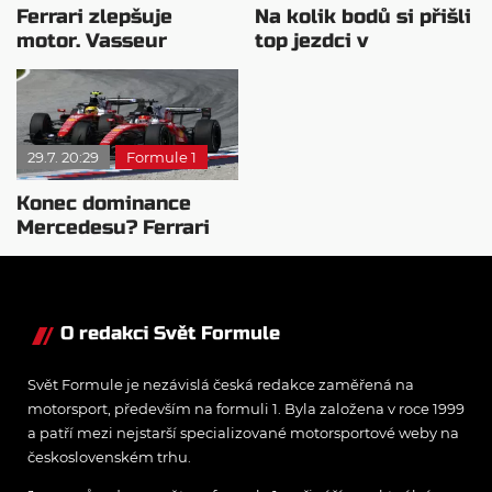
Ferrari zlepšuje
Na kolik bodů si přišli
motor. Vasseur
top jezdci v
chystá útok na
posledních 4
Mercedes
závodech?
29.7. 20:29
Formule 1
Konec dominance
Mercedesu? Ferrari
se chystá vycenit
zuby
O redakci Svět Formule
Svět Formule je nezávislá česká redakce zaměřená na
motorsport, především na formuli 1. Byla založena v roce 1999
a patří mezi nejstarší specializované motorsportové weby na
československém trhu.