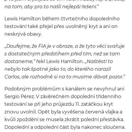
na tom, aby pro to našli nejlepší řešení.“
Lewis Hamilton během čtvrtečního dopoledního
testování také přejel přes uvolněný kryt a ani on
neskrývá obavy.
„Doufejme, že FIA je v obraze, a že tyto věci svařuje
s dostatečným předstihem před tím, než se tam
dostaneme,“
řekl Lewis Hamilton.
„Naštěstí to
nebylo tak špatné jako to, do kterého narazil
Carlos, ale rozhodně si na to musíme dávat pozor.“
Podobným problémům s kanálem se nevyhnul ani
Sergio Pérez. V závěrečném dopoledni třídenního
testování se při jeho průjezdu 11. zatáčkou kryt
znovu uvolnil. Opět byla vyvěšena červená vlajka a
kvůli zpoždění se musela zkrátit polední přestávka.
Dopolední a odpolední část byla nakonec sloučena.