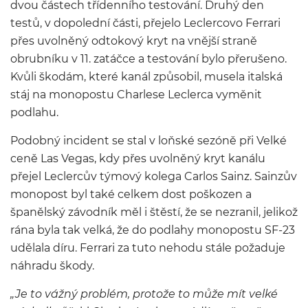
dvou částech třídenního testování. Druhý den
testů, v dopolední části, přejelo Leclercovo Ferrari
přes uvolněný odtokový kryt na vnější straně
obrubníku v 11. zatáčce a testování bylo přerušeno.
Kvůli škodám, které kanál způsobil, musela italská
stáj na monopostu Charlese Leclerca vyměnit
podlahu.
Podobný incident se stal v loňské sezóně při Velké
ceně Las Vegas, kdy přes uvolněný kryt kanálu
přejel Leclercův týmový kolega Carlos Sainz. Sainzův
monopost byl také celkem dost poškozen a
španělský závodník měl i štěstí, že se nezranil, jelikož
rána byla tak velká, že do podlahy monopostu SF-23
udělala díru. Ferrari za tuto nehodu stále požaduje
náhradu škody.
„Je to vážný problém, protože to může mít velké