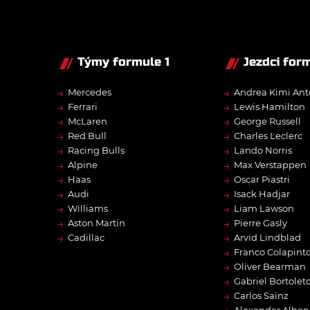
Týmy formule 1
Jezdci form
→
→
Mercedes
Andrea Kimi Ant
→
→
Ferrari
Lewis Hamilton
→
→
McLaren
George Russell
→
→
Red Bull
Charles Leclerc
→
→
Racing Bulls
Lando Norris
→
→
Alpine
Max Verstappen
→
→
Haas
Oscar Piastri
→
→
Audi
Isack Hadjar
→
→
Williams
Liam Lawson
→
→
Aston Martin
Pierre Gasly
→
→
Cadillac
Arvid Lindblad
→
Franco Colapint
→
Oliver Bearman
→
Gabriel Bortolet
→
Carlos Sainz