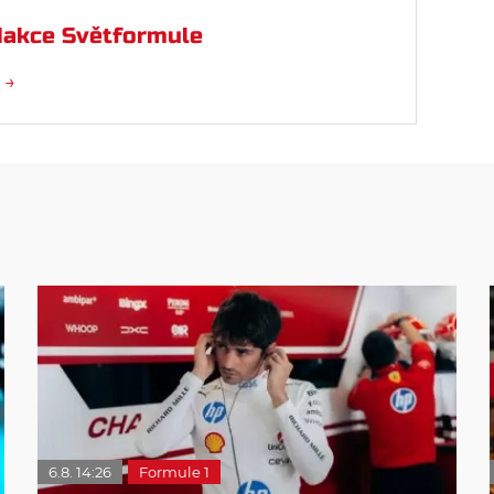
akce Světformule
 →
6.8. 14:26
Formule 1