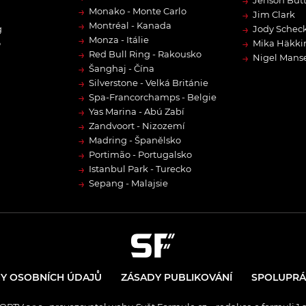
→
Jenson But
→
Monako - Monte Carlo
→
Jim Clark
→
Montréal - Kanada
→
g
Jody Scheck
→
Monza - Itálie
→
o
Mika Häkki
→
Red Bull Ring - Rakousko
→
Nigel Manse
→
Šanghaj - Čína
→
Silverstone - Velká Británie
→
Spa-Francorchamps - Belgie
→
Yas Marina - Abú Zabí
→
Zandvoort - Nizozemí
→
Madring - Španělsko
→
Portimão - Portugalsko
→
Istanbul Park - Turecko
→
Sepang - Malajsie
Y OSOBNÍCH ÚDAJŮ
ZÁSADY PUBLIKOVÁNÍ
SPOLUPRÁ