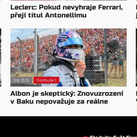
Leclerc: Pokud nevyhraje Ferrari,
přeji titul Antonellimu
5.8. 15:51
Formule 1
Albon je skeptický: Znovuzrození
v Baku nepovažuje za reálne