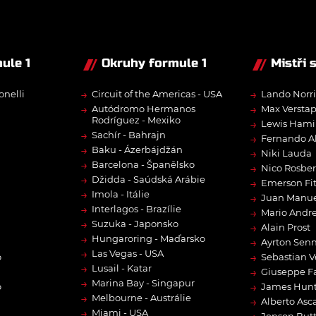
ule 1
Okruhy formule 1
Mistři 
→
→
onelli
Circuit of the Americas - USA
Lando Norri
→
→
Autódromo Hermanos
Max Versta
Rodríguez - Mexiko
→
Lewis Hami
→
Sachír - Bahrajn
→
Fernando A
→
Baku - Ázerbájdžán
→
Niki Lauda
→
Barcelona - Španělsko
→
Nico Rosbe
→
Džidda - Saúdská Arábie
→
Emerson Fit
→
Imola - Itálie
→
Juan Manue
→
Interlagos - Brazílie
→
Mario Andre
→
Suzuka - Japonsko
→
Alain Prost
→
Hungaroring - Maďarsko
→
Ayrton Sen
→
Las Vegas - USA
→
o
Sebastian V
→
Lusail - Katar
→
Giuseppe F
→
Marina Bay - Singapur
→
o
James Hun
→
Melbourne - Austrálie
→
Alberto Asca
→
Miami - USA