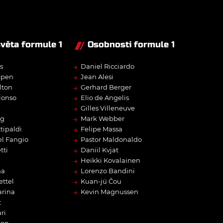
světa formule 1
Osobnosti formule 1
→
s
Daniel Ricciardo
→
ppen
Jean Alesi
→
lton
Gerhard Berger
→
lonso
Elio de Angelis
→
Gilles Villeneuve
→
rg
Mark Webber
→
tipaldi
Felipe Massa
→
l Fangio
Pastor Maldonaldo
→
tti
Daniil Kvjat
→
Heikki Kovalainen
→
na
Lorenzo Bandini
→
ettel
Kuan-jü Čou
→
arina
Kevin Magnussen
t
ri