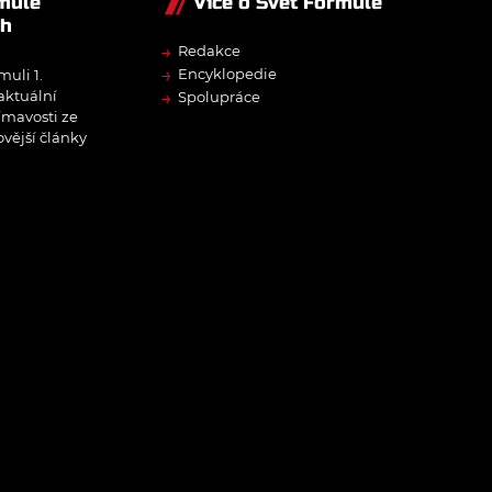
rmule
Více o Svět Formule
ch
→
Redakce
→
Encyklopedie
muli 1.
→
 aktuální
Spolupráce
ímavosti ze
ovější články