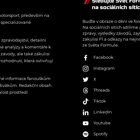
Sledujte Svět Fo
na sociálních sítí
otorsport, především na
Buďte v obraze o dění ve for
í specializované
Na sociálních sítích sdílíme
zprávy, výsledky závodů, zaj
zákulisí F1 a odkazy na nejn
pravodajství, detailní
ze Světa Formule.
rné analýzy a komentáře k
ávody, ale také zákulisí
Facebook
rozhodnutí, která ovlivňují
Instagram
řené informace fanouškům
X
 divákům. Redakční obsah
Threads
lost prostředí
Tiktok
LinkedIn
Youtube
Spotify