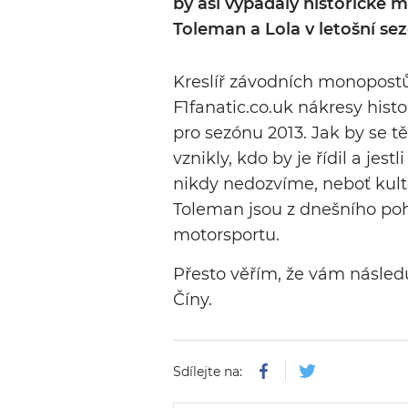
by asi vypadaly historické
Toleman a Lola v letošní se
Kreslíř závodních monopost
F1fanatic.co.uk nákresy histo
pro sezónu 2013. Jak by se 
vznikly, kdo by je řídil a je
nikdy nedozvíme, neboť kult
Toleman jsou z dnešního poh
motorsportu.
Přesto věřím, že vám násled
Číny.
Sdílejte na: