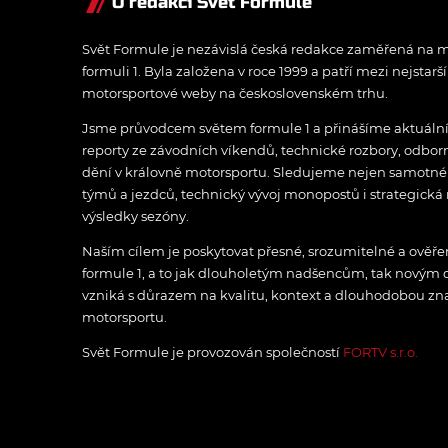
O redakci Svět Formule
Svět Formule je nezávislá česká redakce zaměřená na m
formuli 1. Byla založena v roce 1999 a patří mezi nejstarš
motorsportové weby na československém trhu.
Jsme průvodcem světem formule 1 a přinášíme aktuální z
reporty ze závodních víkendů, technické rozbory, odbo
dění v královně motorsportu. Sledujeme nejen samotné z
týmů a jezdců, technický vývoj monopostů i strategická 
výsledky sezóny.
Naším cílem je poskytovat přesné, srozumitelné a ově
formule 1, a to jak dlouholetým nadšencům, tak novým
vzniká s důrazem na kvalitu, kontext a dlouhodobou zna
motorsportu.
Svět Formule je provozován společností
FORTV s.r.o.