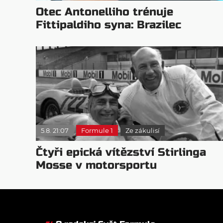
Otec Antonelliho trénuje
Fittipaldiho syna: Brazilec
vychvaluje lídra
5.8. 21:07
Formule 1
Ze zákulisí
Čtyři epická vítězství Stirlinga
Mosse v motorsportu