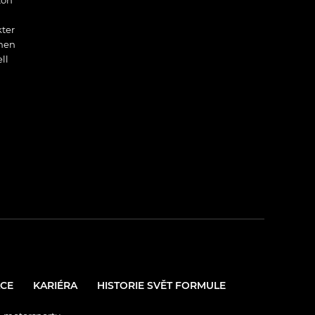
ton
ter
nen
ll
CE
KARIÉRA
HISTORIE SVĚT FORMULE