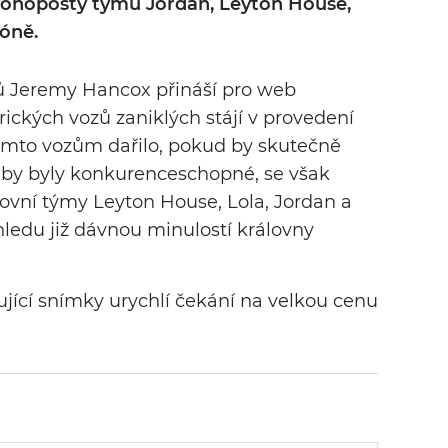
 monoposty týmů Jordan, Leyton House,
zóně.
ů Jeremy Hancox přináší pro web
rických vozů zaniklých stájí v provedení
těmto vozům dařilo, pokud by skutečně
stli by byly konkurenceschopné, se však
ovní týmy Leyton House, Lola, Jordan a
ledu již dávnou minulostí královny
ující snímky urychlí čekání na velkou cenu