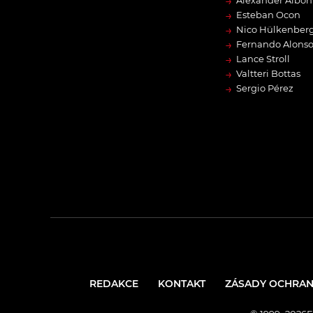
→
Alexander Albon
→
Esteban Ocon
→
Nico Hülkenber
→
Fernando Alons
→
Lance Stroll
→
Valtteri Bottas
→
Sergio Pérez
REDAKCE
KONTAKT
ZÁSADY OCHRAN