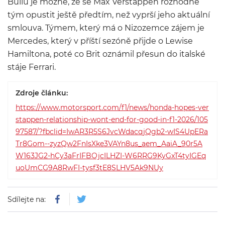
Bullu je možné, že se
Max
Verstappen
rozhodne
tým opustit ještě předtím, než
vyprší
jeho aktuální
smlouva. Týmem, který má o Nizozemce
zájem je
Mercedes, který v příští sezóně přijde o
Lewise
Hamiltona
, poté co Brit oznámil přesun do italské
stáje Ferrari.
Zdroje článku:
https://www.motorsport.com/f1/news/honda-hopes-ver
stappen-relationship-wont-end-for-good-in-f1-2026/105
97587/?fbclid=IwAR3R5S6JvcWdacqjQgb2-wIS4UpERa
Tr8Gom--zyzQw2FnIsXke3VAYn8us_aem_AaiA_90r5A
W163JG2-hCy3aFrIFBOjcILHZI-W6RRG9KyGxT4tyIGEq
uoUmCG9A8RwFI-tysf3tE8SLHV5Ak9NUy
Sdílejte na: