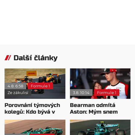
Další články
4.8. 6:58
Formule 1
Ze zákulisí
3.8. 10:14
Formule 1
Porovnání týmových
Bearman odmítá
kolegů: Kdo bývá v
Aston: Mým snem
sobotu nejrychlejší?
zůstává Ferrari