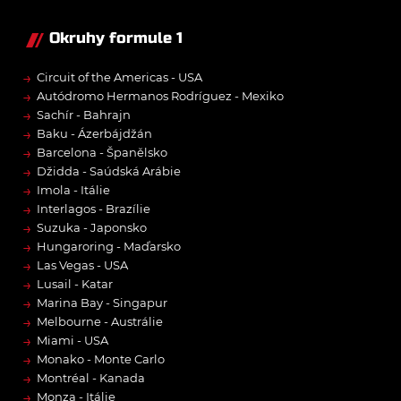
Okruhy formule 1
→
Circuit of the Americas - USA
→
Autódromo Hermanos Rodríguez - Mexiko
→
Sachír - Bahrajn
→
Baku - Ázerbájdžán
→
Barcelona - Španělsko
→
Džidda - Saúdská Arábie
→
Imola - Itálie
→
Interlagos - Brazílie
→
Suzuka - Japonsko
→
Hungaroring - Maďarsko
→
Las Vegas - USA
→
Lusail - Katar
→
Marina Bay - Singapur
→
Melbourne - Austrálie
→
Miami - USA
→
Monako - Monte Carlo
→
Montréal - Kanada
→
Monza - Itálie