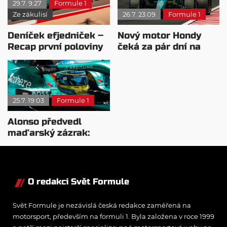
29.7. 9:27
Formule 1
Ze zákulisí
26.7. 23:09
Formule 1
Deníček efjedniček –
Nový motor Hondy
Recap první poloviny
čeká za pár dní na
sezóny 2026
Hungaroringu první
test
25.7. 19:03
Formule 1
Alonso předvedl
maďarský zázrak:
Dostal svůj traktor do
Q2
O redakci Svět Formule
Svět Formule je nezávislá česká redakce zaměřená na
motorsport, především na formuli 1. Byla založena v roce 1999