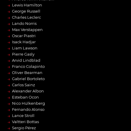
→
Lewis Hamilton
→
George Russell
→
Charles Leclerc
→
Lando Norris
→
Max Verstappen
→
Oscar Piastri
→
Isack Hadjar
→
Liam Lawson
→
Pierre Gasly
→
Arvid Lindblad
→
Franco Colapinto
→
Oliver Bearman
→
Gabriel Bortoleto
→
Carlos Sainz
→
Alexander Albon
→
Esteban Ocon
→
Nico Hülkenberg
→
Fernando Alonso
→
Lance Stroll
→
Valtteri Bottas
→
Sergio Pérez