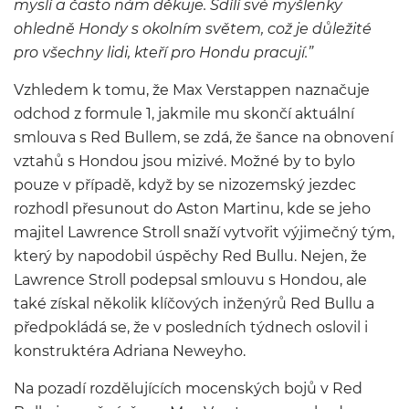
myslí
a
často nám d
ěkuje
. Sdílí své myšlenky
ohledně Hondy s okolním světem, což je důležité
pro všechny
lidi
, kteří pro
Hondu pracují.
”
Vzhledem k tomu, že
Max
Verstappen
naznačuje
odchod z formule 1, jakmile mu
skončí
aktuální
smlouva s
Red
Bullem, se zdá, že šance na obnovení
vztahů s
Hondou
jsou mizivé.
Možné by to bylo
pouze v případě, když by se nizozemský jezdec
rozhodl přesunout do Aston Martinu, kde se jeho
majitel
Lawrence
Stroll
snaží
vytvořit
v
ý
j
i
mečný tým
,
který by napodobil úspěchy
Red
Bullu.
Nejen,
že
Lawrence
Stroll
podepsal smlouvu s Hondou, ale
také získal několik klíčových inženýrů
Red
Bullu a
předpokládá se, že v posledních týdnech oslovil
i
konstruktéra
Adriana
Neweyho
.
Na pozadí rozdělujících mocenských bojů v
Red