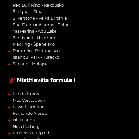
→
Red Bull Ring - Rakousko
→
Šanghaj - Čína
→
Silverstone - Velká Británie
→
Spa-Francorchamps - Belgie
→
Yas Marina - Abú Zabí
→
Zandvoort - Nizozemí
→
Madring - Španělsko
→
Portimão - Portugalsko
→
Istanbul Park - Turecko
→
Sepang - Malajsie
Mistři světa formule 1
→
Lando Norris
→
Max Verstappen
→
Lewis Hamilton
→
Fernando Alonso
→
Niki Lauda
→
Nico Rosberg
→
Emerson Fittipaldi