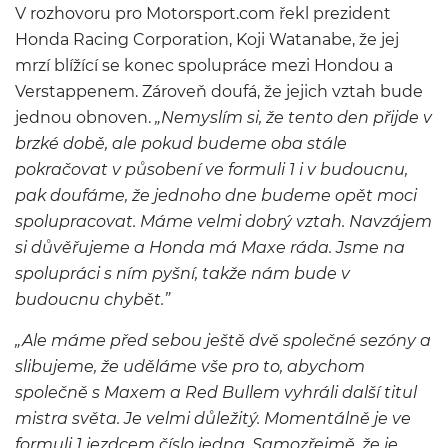
V rozhovoru pro Motorsport.com řekl prezident
Honda
Racing
Corporation
,
Koji
Watanab
e,
že jej
mrzí blížící se konec spolupráce mezi Hondou
a
Verstappen
em.
Zároveň doufá, že jejich vztah bude
jednou obnoven.
„
Nemyslím si, že tento den při
jde v
brzké době, ale pokud budeme oba stále
pokračovat v působení ve form
uli 1 i
v budoucnu,
pak doufáme, že jednoho dne budeme opět moci
spolupracovat. Máme velmi dobrý vztah.
Navzájem
si důvěřujeme a Honda má Maxe ráda. Jsme na
spolupráci
s ním
pyšní
, takže nám bude v
budoucnu chybět.”
„
Ale máme před sebou ještě dvě
společné sezóny a
slibujeme, že uděláme
vše pro to
, abychom
společně s Maxem a
Red
Bullem
vyhráli další
titul
mistra světa. Je velmi důležitý. Momentálně je ve
formuli 1 jezdcem číslo jedna. Samozřejmě, že je