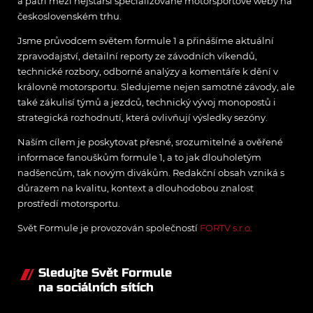
a patří mezi nejstarší specializované motorsportové weby na
československém trhu.
Jsme průvodcem světem formule 1 a přinášíme aktuální
zpravodajství, detailní reporty ze závodních víkendů,
technické rozbory, odborné analýzy a komentáře k dění v
královně motorsportu. Sledujeme nejen samotné závody, ale
také zákulisí týmů a jezdců, technický vývoj monopostů i
strategická rozhodnutí, která ovlivňují výsledky sezóny.
Naším cílem je poskytovat přesné, srozumitelné a ověřené
informace fanouškům formule 1, a to jak dlouholetým
nadšencům, tak novým divákům. Redakční obsah vzniká s
důrazem na kvalitu, kontext a dlouhodobou znalost
prostředí motorsportu.
Svět Formule je provozován společností
FORTV s.r.o.
Sledujte Svět Formule
na sociálních sítích