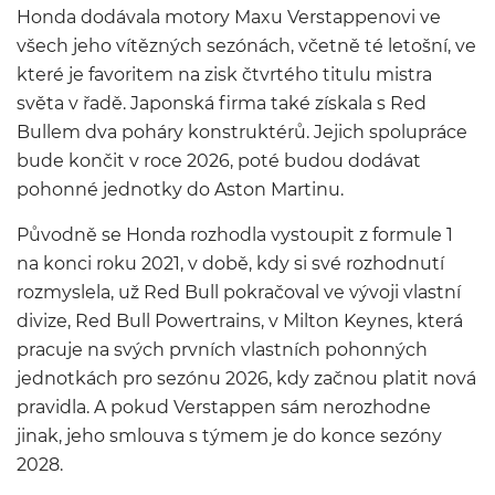
Honda dodávala motory Maxu
Verstappenovi
v
e
všech jeho vítězných sezónách, včetně té letošní, ve
které je favoritem na zisk čtvrtého titulu mistra
světa v řadě. Japonsk
á firma také získala s
Red
Bullem dva poháry konstruktérů
. Jejich spolupráce
bude končit v roce
2026, poté budou dodávat
pohonné jednotky do Aston Martinu.
Původně se Honda rozhodla vystoupit z formule 1
na konci roku 2021, v době, kdy si své rozhodnutí
rozmyslela, už
Red
Bull pokračoval
ve vývoji vlastní
divize,
Red
Bull
Powertrains
, v
Milton
Keynes
, která
pracuje na svých prvních vlastních pohonných
jednotkách pro sezónu
2026, kdy začnou platit nová
pravidla. A pokud
Verstappen
sám nerozhodne
jinak, jeho smlouva s týmem je do konce sezóny
2028.