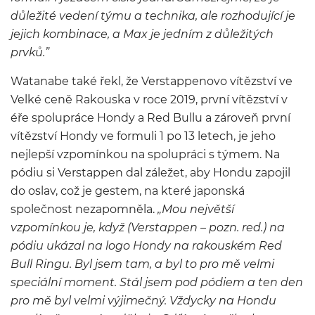
důležité vedení týmu a technika,
ale rozhodující je
jejich kombinace, a Max je jedním z důležitých
prvků.”
Watanab
e
také řekl, že
Verstappenovo
vítězství ve
Velké ceně
Rakouska
v roce 2019, první vítězství
v
éře spolupráce Hondy a
Red Bullu
a zároveň první
vítězství Hondy ve formuli 1 po 13 letech, je jeho
nejlepší vzpomínkou na spolupráci s týmem. Na
pódiu
si
Verstappen
dal záležet, aby Hondu zapojil
do oslav, což je gestem, na které japonská
společnost nezapomněla.
„
Mou největ
ší
vzpomínkou je, když (
Verstappen
– pozn. red.) na
pódiu ukázal na logo Hondy na rakouském
Red
Bull Ringu. Byl jsem tam, a byl to pro mě velmi
speciální moment. Stál jsem pod p
ódiem a ten den
pro mě byl velmi výjimečný.
Vždycky na Hondu