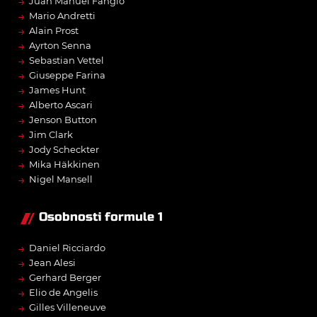
→
Juan Manuel Fangio
→
Mario Andretti
→
Alain Prost
→
Ayrton Senna
→
Sebastian Vettel
→
Giuseppe Farina
→
James Hunt
→
Alberto Ascari
→
Jenson Button
→
Jim Clark
→
Jody Scheckter
→
Mika Häkkinen
→
Nigel Mansell
Osobnosti formule 1
→
Daniel Ricciardo
→
Jean Alesi
→
Gerhard Berger
→
Elio de Angelis
→
Gilles Villeneuve