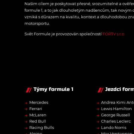
Naším cílem je poskytovat přesné, srozumitelné a ově
formule 1, a to jak dlouholetým nadšencům, tak novým
vzniká s důrazem na kvalitu, kontext a dlouhodobou zna
motorsportu.
Svět Formule je provozován společností
FORTV s.r.o.
Týmy formule 1
Jezdci form
→
→
Mercedes
Andrea Kimi Ant
→
→
Ferrari
Lewis Hamilton
→
→
McLaren
George Russell
→
→
Red Bull
Charles Leclerc
→
→
Racing Bulls
Lando Norris
→
→
Alpine
Max Verstappen