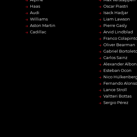
→
→
Haas
Oscar Piastri
→
→
Audi
Isack Hadjar
→
→
Williams
Liam Lawson
→
→
Aston Martin
Pierre Gasly
→
→
Cadillac
Arvid Lindblad
→
Franco Colapint
→
Oliver Bearman
→
Gabriel Bortolet
→
Carlos Sainz
→
Alexander Albon
→
Esteban Ocon
→
Nico Hülkenber
→
Fernando Alons
→
Lance Stroll
→
Valtteri Bottas
→
Sergio Pérez