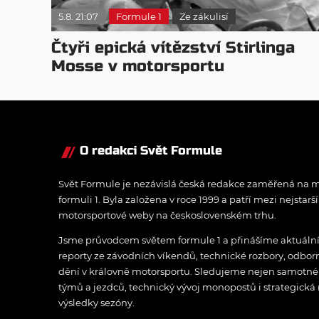
5.8. 21:07
Formule 1
Ze zákulisí
Čtyři epická vítězství Stirlinga
Mosse v motorsportu
O redakci Svět Formule
Svět Formule je nezávislá česká redakce zaměřená na m
formuli 1. Byla založena v roce 1999 a patří mezi nejstarš
motorsportové weby na československém trhu.
Jsme průvodcem světem formule 1 a přinášíme aktuální z
reporty ze závodních víkendů, technické rozbory, odbo
dění v královně motorsportu. Sledujeme nejen samotné z
týmů a jezdců, technický vývoj monopostů i strategická 
výsledky sezóny.