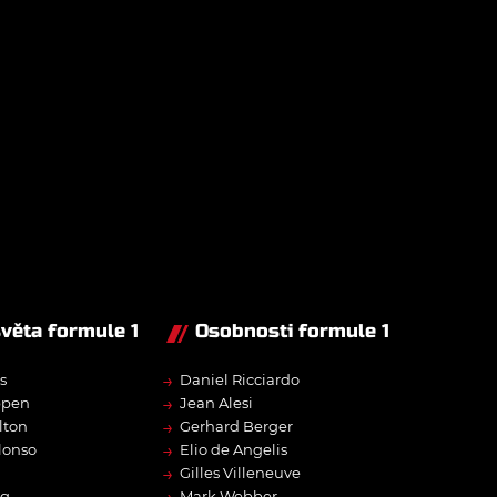
světa formule 1
Osobnosti formule 1
→
s
Daniel Ricciardo
→
ppen
Jean Alesi
→
lton
Gerhard Berger
→
lonso
Elio de Angelis
→
Gilles Villeneuve
→
rg
Mark Webber