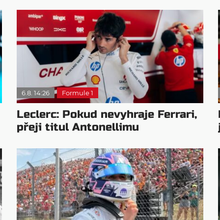
6.8. 14:26
Formule 1
Leclerc: Pokud nevyhraje Ferrari,
přeji titul Antonellimu