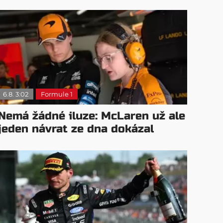
6.8. 3:02
Formule 1
Nemá žádné iluze: McLaren už ale
jeden návrat ze dna dokázal