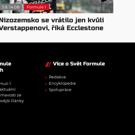
5.8. 14:08
Formule 1
Nizozemsko se vrátilo jen kvůli
Verstappenovi, říká Ecclestone
rmule
Více o Svět Formule
ch
→
Redakce
→
Encyklopedie
muli 1.
→
 aktuální
Spolupráce
ímavosti ze
ovější články