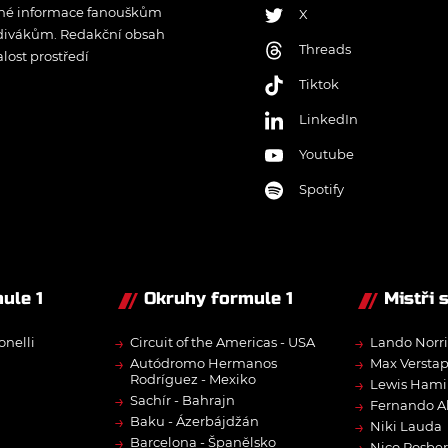
řené informace fanouškům
X
 divákům. Redakční obsah
Threads
lost prostředí
Tiktok
LinkedIn
Youtube
Spotify
ule 1
Okruhy formule 1
Mistři 
→
→
onelli
Circuit of the Americas - USA
Lando Norri
→
→
Autódromo Hermanos
Max Versta
Rodríguez - Mexiko
→
Lewis Hami
→
Sachír - Bahrajn
→
Fernando A
→
Baku - Ázerbájdžán
→
Niki Lauda
→
Barcelona - Španělsko
→
Nico Rosbe