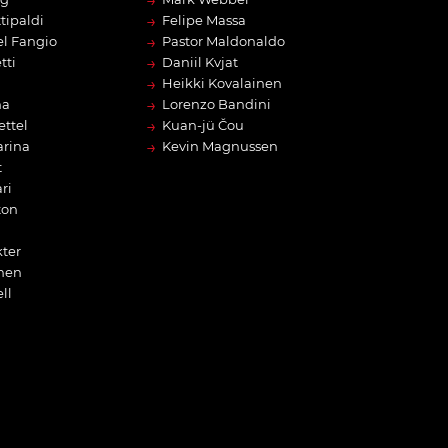
→
tipaldi
Felipe Massa
→
l Fangio
Pastor Maldonaldo
→
tti
Daniil Kvjat
→
Heikki Kovalainen
→
na
Lorenzo Bandini
→
ettel
Kuan-jü Čou
→
arina
Kevin Magnussen
t
ri
ton
ter
nen
ll