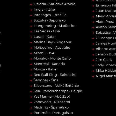
→
Džidda - Saúdská Arábie
→
Emerson Fit
→
Imola - Itálie
→
Juan Manue
→
Interlagos - Brazílie
→
Mario Andre
→
Suzuka - Japonsko
→
Alain Prost
→
Hungaroring - Maďarsko
→
Ayrton Sen
→
Las Vegas - USA
→
o
Sebastian V
→
Lusail - Katar
→
Giuseppe F
→
Marina Bay - Singapur
→
o
James Hun
→
Melbourne - Austrálie
→
Alberto Asca
→
Miami - USA
→
Jenson But
→
Monako - Monte Carlo
→
Jim Clark
→
Montréal - Kanada
→
g
Jody Scheck
→
Monza - Itálie
→
o
Mika Häkki
→
Red Bull Ring - Rakousko
→
Nigel Manse
→
Šanghaj - Čína
→
Silverstone - Velká Británie
→
Spa-Francorchamps - Belgie
→
Yas Marina - Abú Zabí
→
Zandvoort - Nizozemí
→
Madring - Španělsko
→
Portimão - Portugalsko