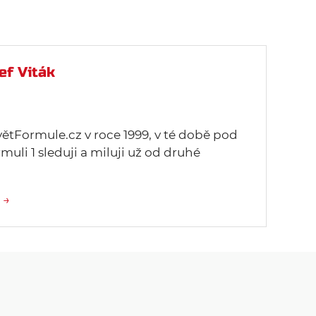
ef Viták
větFormule.cz v roce 1999, v té době pod
uli 1 sleduji a miluji už od druhé
 →