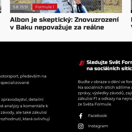
5.8. 15:51
Formule 1
Albon je skeptický: Znovuzrození
v Baku nepovažuje za reálne
Sledujte Svět Fo
na sociálních sítí
otorsport, především na
Buďte v obraze o dění ve for
í specializované
Na sociálních sítích sdílíme
zprávy, výsledky závodů, zaj
zákulisí F1 a odkazy na nejn
pravodajství, detailní
ze Světa Formule.
rné analýzy a komentáře k
ávody, ale také zákulisí
Facebook
rozhodnutí, která ovlivňují
Instagram