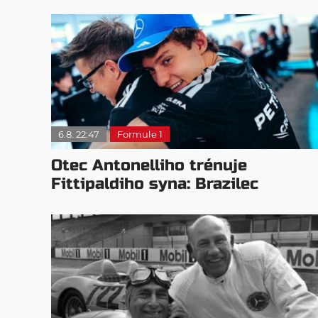
6.8. 22:47
Formule 1
Otec Antonelliho trénuje
Fittipaldiho syna: Brazilec
vychvaluje lídra