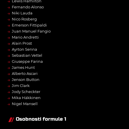
→
Lewis Hamilton
→
Fernando Alonso
→
Niki Lauda
→
Nico Rosberg
→
Emerson Fittipaldi
→
Juan Manuel Fangio
→
Mario Andretti
→
Alain Prost
→
Ayrton Senna
→
Sebastian Vettel
→
Giuseppe Farina
→
James Hunt
→
Alberto Ascari
→
Jenson Button
→
Jim Clark
→
Jody Scheckter
→
Mika Häkkinen
→
Nigel Mansell
Osobnosti formule 1