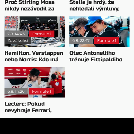
Proč Stirling Moss
Stella je hrdý, že
nikdy nezávodil za
nehledali výmluvy,
Ferrariho
proč nedokážou
bojovat o titul
7.8. 14:46
Formule 1
Ze zákulisí
6.8. 22:47
Formule 1
Hamilton, Verstappen
Otec Antonelliho
nebo Norris: Kdo má
trénuje Fittipaldiho
nejvyšší plat?
syna: Brazilec
vychvaluje lídra
6.8. 14:26
Formule 1
Leclerc: Pokud
nevyhraje Ferrari,
přeji titul
Antonellimu