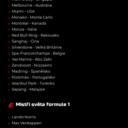
→
Melbourne - Austrálie
→
Miami - USA
→
Monako - Monte Carlo
→
Montréal - Kanada
→
Monza - Itálie
→
Red Bull Ring - Rakousko
→
Šanghaj - Čína
→
Silverstone - Velká Británie
→
Spa-Francorchamps - Belgie
→
Yas Marina - Abú Zabí
→
Zandvoort - Nizozemí
→
Madring - Španělsko
→
Portimão - Portugalsko
→
Istanbul Park - Turecko
→
Sepang - Malajsie
Mistři světa formule 1
→
Lando Norris
→
Max Verstappen