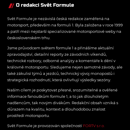
O redakci Svět Formule
Svět Formule je nezávislá česká redakce zaměřená na
motorsport, především na formuli 1. Byla založena v roce 1999
a patří mezi nejstarší specializované motorsportové weby na
československém trhu.
Jsme průvodcem světem formule 1 a přinášíme aktuální
zpravodajství, detailní reporty ze závodních víkendů,
technické rozbory, odborné analýzy a komentáře k dění v
královně motorsportu. Sledujeme nejen samotné závody, ale
také zákulisí týmů a jezdců, technický vývoj monopostů i
strategická rozhodnutí, která ovlivňují výsledky sezóny.
Naším cílem je poskytovat přesné, srozumitelné a ověřené
informace fanouškům formule 1, a to jak dlouholetým
nadšencům, tak novým divákům. Redakční obsah vzniká s
důrazem na kvalitu, kontext a dlouhodobou znalost
prostředí motorsportu.
Svět Formule je provozován společností
FORTV s.r.o.