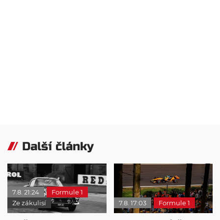
Další články
7.8. 21:24
Formule 1
Ze zákulisí
7.8. 17:03
Formule 1