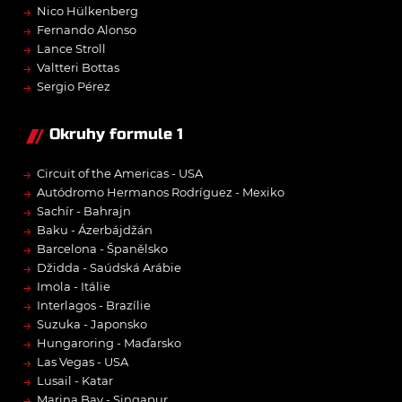
→
Nico Hülkenberg
→
Fernando Alonso
→
Lance Stroll
→
Valtteri Bottas
→
Sergio Pérez
Okruhy formule 1
→
Circuit of the Americas - USA
→
Autódromo Hermanos Rodríguez - Mexiko
→
Sachír - Bahrajn
→
Baku - Ázerbájdžán
→
Barcelona - Španělsko
→
Džidda - Saúdská Arábie
→
Imola - Itálie
→
Interlagos - Brazílie
→
Suzuka - Japonsko
→
Hungaroring - Maďarsko
→
Las Vegas - USA
→
Lusail - Katar
→
Marina Bay - Singapur