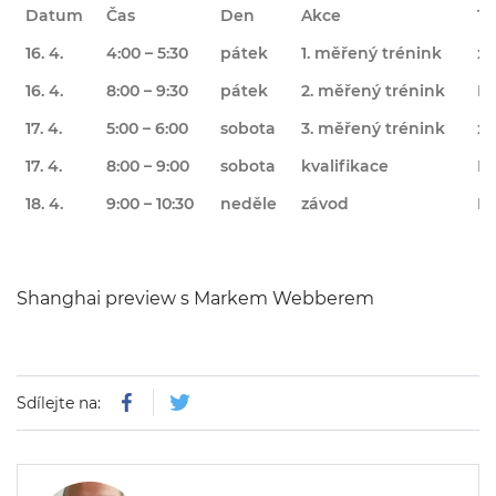
Datum
Čas
Den
Akce
T
16. 4.
4:00 – 5:30
pátek
1. měřený trénink
x
16. 4.
8:00 – 9:30
pátek
2. měřený trénink
No
17. 4.
5:00 – 6:00
sobota
3. měřený trénink
x
17. 4.
8:00 – 9:00
sobota
kvalifikace
No
18. 4.
9:00 – 10:30
neděle
závod
No
Shanghai preview s Markem Webberem
Sdílejte na: