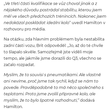
„
Ve třetí části kvalifikace se vůz choval jinak a z
nějakého důvodu postrádal stabilitu, kterou jsem
měl ve všech předchozích trénincích. Nakonec jsem
nedokázal poskládat ideální kolo
“ uvedl Hamilton v
rozhovoru pro média.
Na otázku, zda hlavním problémem byla nestabilita
zadní části vozu, Brit odpověděl: „Jo, až do té chvíle
to šlapalo skvěle. Samozřejmě jste viděli moje
tempo, ale jakmile jsme dorazili do Q3, všechno se
začalo rozpadat.
Myslím, že to souvisí s pneumatikami. Ale vlastně
ani nevíme, proč jsme tak rychlí, když se nám to
povede. Pravděpodobně to má něco společného s
teplotami. Proto jsme zvolili přípravné kolo, ale
myslím, že to bylo špatné rozhodnutí,“
dodává
Hamilton
.