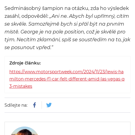
Sedminásobný šampion na otázku, zda ho výsledek
zasáhl, odpověděl:
„Ani ne. Abych byl upřímný, cítím
se skvěle. Samozřejmě bych si přál být na prvním
místě. George je na pole position, což je skvělé pro
tým. Necítím zklamání, spíš se soustředím na to, jak
se posunout vpřed.“
Zdroje článku:
https://www.motorsportweek.com/2024/11/23/lewis-ha
milton-mercedes-f1-car-felt-different-amid-las-vegas-q
3-mistakes
Sdílejte na: