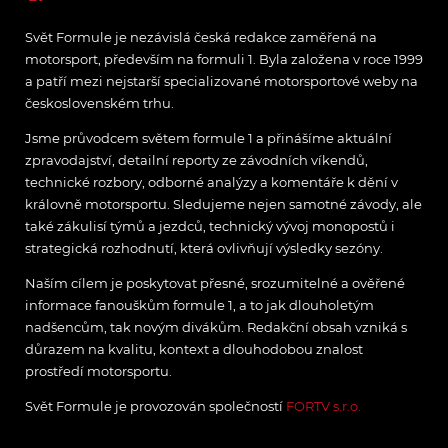
Svět Formule je nezávislá česká redakce zaměřená na
motorsport, především na formuli 1. Byla založena v roce 1999
a patří mezi nejstarší specializované motorsportové weby na
československém trhu.
Jsme průvodcem světem formule 1 a přinášíme aktuální
zpravodajství, detailní reporty ze závodních víkendů,
technické rozbory, odborné analýzy a komentáře k dění v
královně motorsportu. Sledujeme nejen samotné závody, ale
také zákulisí týmů a jezdců, technický vývoj monopostů i
strategická rozhodnutí, která ovlivňují výsledky sezóny.
Naším cílem je poskytovat přesné, srozumitelné a ověřené
informace fanouškům formule 1, a to jak dlouholetým
nadšencům, tak novým divákům. Redakční obsah vzniká s
důrazem na kvalitu, kontext a dlouhodobou znalost
prostředí motorsportu.
Svět Formule je provozován společností
FORTV s.r.o.