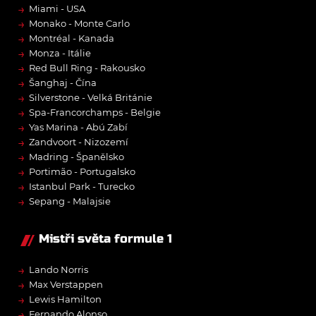
→
Miami - USA
→
Monako - Monte Carlo
→
Montréal - Kanada
→
Monza - Itálie
→
Red Bull Ring - Rakousko
→
Šanghaj - Čína
→
Silverstone - Velká Británie
→
Spa-Francorchamps - Belgie
→
Yas Marina - Abú Zabí
→
Zandvoort - Nizozemí
→
Madring - Španělsko
→
Portimão - Portugalsko
→
Istanbul Park - Turecko
→
Sepang - Malajsie
Mistři světa formule 1
→
Lando Norris
→
Max Verstappen
→
Lewis Hamilton
→
Fernando Alonso