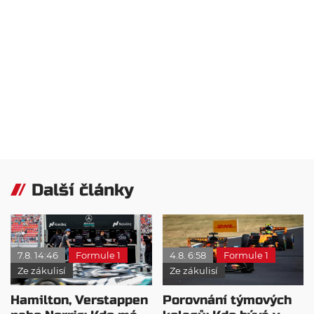
Další články
7.8. 14:46
Formule 1
4.8. 6:58
Formule 1
Ze zákulisí
Ze zákulisí
Hamilton, Verstappen
Porovnání týmových