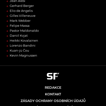
→
Jean Alesi
→
Gerhard Berger
→
Elio de Angelis
→
Gilles Villeneuve
→
Mark Webber
→
Felipe Massa
→
Pastor Maldonaldo
→
Daniil Kvjat
→
Heikki Kovalainen
→
Lorenzo Bandini
→
Kuan-jü Čou
→
Kevin Magnussen
REDAKCE
KONTAKT
ZÁSADY OCHRANY OSOBNÍCH ÚDAJŮ