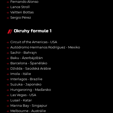
→
Fernando Alonso
→
Lance Stroll
→
Valtteri Bottas
→
Sergio Pérez
Okruhy formule 1
→
Circuit of the Americas - USA
→
Autódromo Hermanos Rodríguez - Mexiko
→
Sachír - Bahrajn
→
Baku - Ázerbájdžán
→
Barcelona - Španělsko
→
Džidda - Saúdská Arábie
→
Imola - Itálie
→
Interlagos - Brazílie
→
Suzuka - Japonsko
→
Hungaroring - Maďarsko
→
Las Vegas - USA
→
Lusail - Katar
→
Marina Bay - Singapur
→
Melbourne - Austrálie