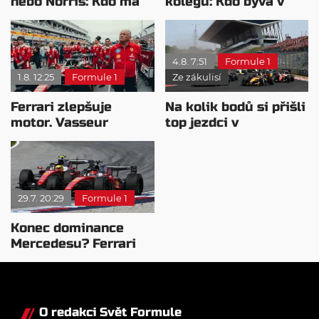
nebo Norris: Kdo má
kolegů: Kdo bývá v
nejvyšší plat?
sobotu nejrychlejší?
4.8. 7:51
Formule 1
1.8. 12:25
Formule 1
Ze zákulisí
Ferrari zlepšuje
Na kolik bodů si přišli
motor. Vasseur
top jezdci v
chystá útok na
posledních 4
Mercedes
závodech?
29.7. 20:29
Formule 1
Konec dominance
Mercedesu? Ferrari
se chystá vycenit
zuby
O redakci Svět Formule