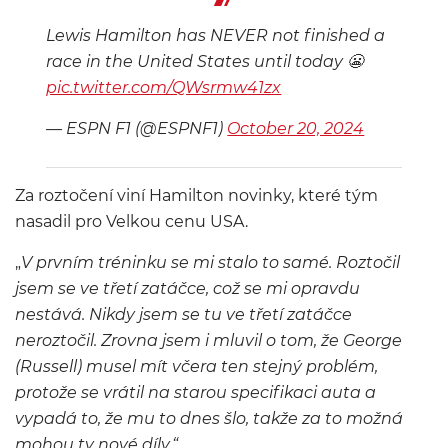
Lewis Hamilton has NEVER not finished a
race in the United States until today 😬
pic.twitter.com/QWsrmw41zx
— ESPN F1 (@ESPNF1)
October 20, 2024
Za roztočení viní Hamilton novinky, které tým
nasadil pro Velkou cenu USA.
„
V prvním tréninku se mi stalo to samé. Roztočil
jsem se ve třetí zatáčce, což se mi opravdu
nestává. Nikdy jsem se tu ve třetí zatáčce
neroztočil. Zrovna jsem i mluvil o tom, že George
(Russell) musel mít včera ten stejný problém,
protože se vrátil na starou specifikaci auta a
vypadá to, že mu to dnes šlo, takže za to možná
mohou ty nové díly.“