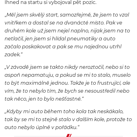
Ihned na startu si vybojoval pět pozic.
„
Měl jsem skvělý start, samozřejmě, že jsem to vzal
vnitřkem a dostal se na dvanácté místo. Pak ve
druhém kole už jsem nejel naplno, nijak jsem na to
netlačil, jen jsem si hlídal pneumatiky a auto
začalo poskakovat a pak se mu najednou utrhl
zadek.“
„V závodě jsem se takto nikdy neroztočil, nebo si to
aspoň nepamatuju, a pokud se mi to stalo, muselo
to být maximálně jednou. Takže je to frustrující, ale
vím, že to nebylo tím, že bych se nesoustředil nebo
tak něco, jen to bylo nešťastné.“
„Kdyby mi auto během toho kola tak neskákalo,
tak by se mi to stejně stalo v dalším kole, protože to
auto nebylo úplně v pořádku.“