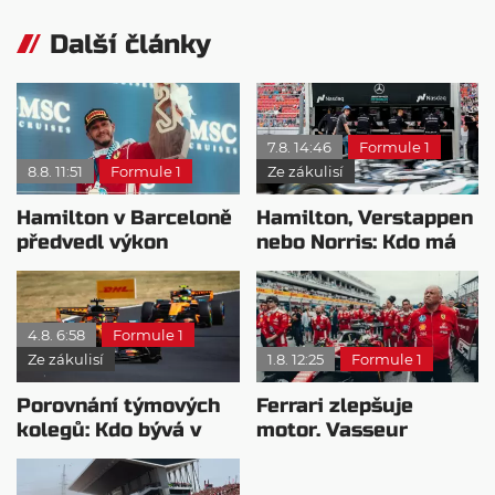
Další články
7.8. 14:46
Formule 1
8.8. 11:51
Formule 1
Ze zákulisí
Hamilton v Barceloně
Hamilton, Verstappen
předvedl výkon
nebo Norris: Kdo má
pravého šampiona
nejvyšší plat?
4.8. 6:58
Formule 1
Ze zákulisí
1.8. 12:25
Formule 1
Porovnání týmových
Ferrari zlepšuje
kolegů: Kdo bývá v
motor. Vasseur
sobotu nejrychlejší?
chystá útok na
Mercedes