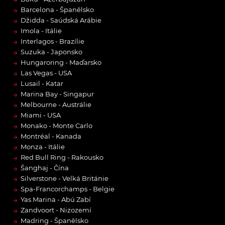
→
Barcelona - Španělsko
→
Džidda - Saúdská Arábie
→
Imola - Itálie
→
Interlagos - Brazílie
→
Suzuka - Japonsko
→
Hungaroring - Maďarsko
→
Las Vegas - USA
→
Lusail - Katar
→
Marina Bay - Singapur
→
Melbourne - Austrálie
→
Miami - USA
→
Monako - Monte Carlo
→
Montréal - Kanada
→
Monza - Itálie
→
Red Bull Ring - Rakousko
→
Šanghaj - Čína
→
Silverstone - Velká Británie
→
Spa-Francorchamps - Belgie
→
Yas Marina - Abú Zabí
→
Zandvoort - Nizozemí
→
Madring - Španělsko