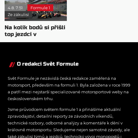
4.8. 7:51
Formule 1
Ze zákulisí
Na kolik bodů si přišli
top jezdci v
posledních 4
závodech?
O redakci Svět Formule
Svět Formule je nezávislá česká redakce zaměřená na
motorsport, především na formuli 1. Byla založena v roce 1999
a patří mezi nejstarší specializované motorsportové weby na
československém trhu.
Jsme průvodcem světem formule 1 a přinášíme aktuální
zpravodajství, detailní reporty ze závodních víkendů,
technické rozbory, odborné analýzy a komentáře k dění v
královně motorsportu. Sledujeme nejen samotné závody, ale
také zákulisí týmů a jezdců, technický vývoj monopostů i