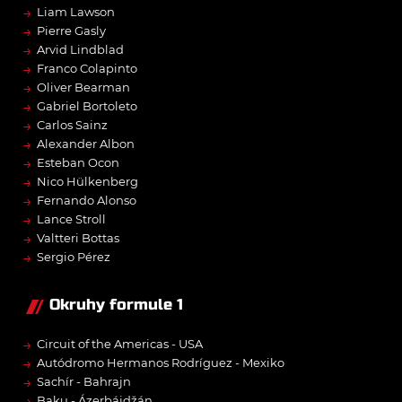
→
Liam Lawson
→
Pierre Gasly
→
Arvid Lindblad
→
Franco Colapinto
→
Oliver Bearman
→
Gabriel Bortoleto
→
Carlos Sainz
→
Alexander Albon
→
Esteban Ocon
→
Nico Hülkenberg
→
Fernando Alonso
→
Lance Stroll
→
Valtteri Bottas
→
Sergio Pérez
Okruhy formule 1
→
Circuit of the Americas - USA
→
Autódromo Hermanos Rodríguez - Mexiko
→
Sachír - Bahrajn
→
Baku - Ázerbájdžán