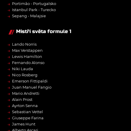
→
Portimão - Portugalsko
→
Istanbul Park - Turecko
→
Sepang - Malajsie
Mistři světa formule 1
→
Lando Norris
→
Max Verstappen
→
Lewis Hamilton
→
Fernando Alonso
→
Niki Lauda
→
Nico Rosberg
→
Emerson Fittipaldi
→
Juan Manuel Fangio
→
Mario Andretti
→
Alain Prost
→
Ayrton Senna
→
Sebastian Vettel
→
Giuseppe Farina
→
James Hunt
→
Alberto Ascari