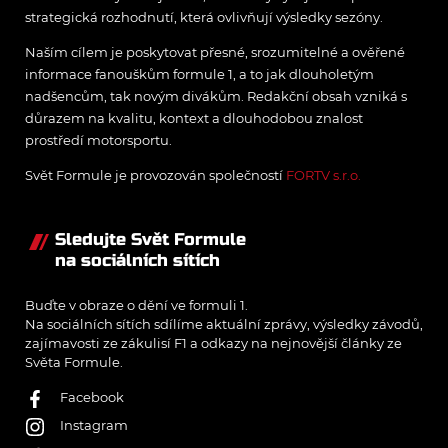
strategická rozhodnutí, která ovlivňují výsledky sezóny.
Naším cílem je poskytovat přesné, srozumitelné a ověřené
informace fanouškům formule 1, a to jak dlouholetým
nadšencům, tak novým divákům. Redakční obsah vzniká s
důrazem na kvalitu, kontext a dlouhodobou znalost
prostředí motorsportu.
Svět Formule je provozován společností
FORTV s.r.o.
Sledujte Svět Formule
na sociálních sítích
Buďte v obraze o dění ve formuli 1.
Na sociálních sítích sdílíme aktuální zprávy, výsledky závodů,
zajímavosti ze zákulisí F1 a odkazy na nejnovější články ze
Světa Formule.
Facebook
Instagram