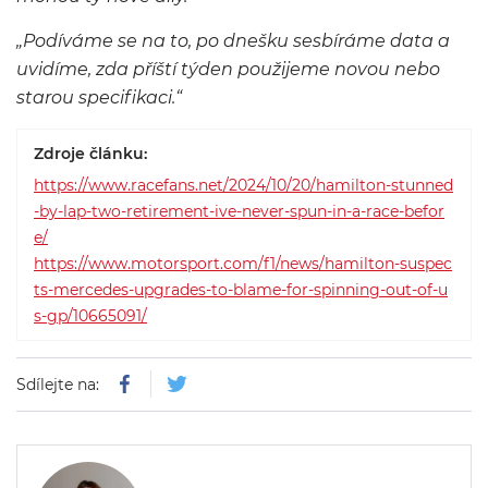
„Podíváme se na to, po dnešku sesbíráme data a
uvidíme, zda příští týden použijeme novou nebo
starou specifikaci.“
Zdroje článku:
https://www.racefans.net/2024/10/20/hamilton-stunned
-by-lap-two-retirement-ive-never-spun-in-a-race-befor
e/
https://www.motorsport.com/f1/news/hamilton-suspec
ts-mercedes-upgrades-to-blame-for-spinning-out-of-u
s-gp/10665091/
Sdílejte na: