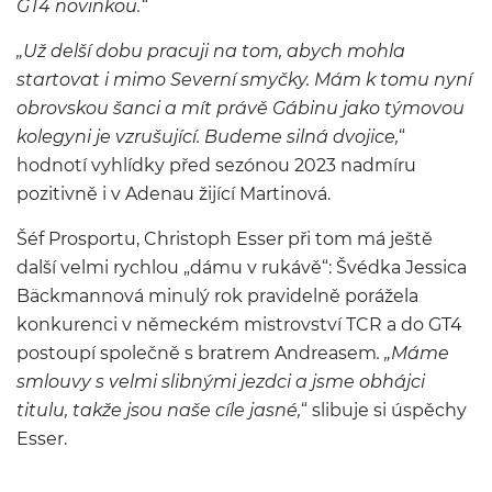
GT4 novinkou.“
„Už delší dobu pracuji na tom, abych mohla
startovat i mimo Severní smyčky. Mám k tomu nyní
obrovskou šanci a mít právě Gábinu jako týmovou
kolegyni je vzrušující. Budeme silná dvojice,
“
hodnotí vyhlídky před sezónou 2023 nadmíru
pozitivně i v Adenau žijící Martinová.
Šéf Prosportu, Christoph Esser při tom má ještě
další velmi rychlou „dámu v rukávě“: Švédka Jessica
Bäckmannová minulý rok pravidelně porážela
konkurenci v německém mistrovství TCR a do GT4
postoupí společně s bratrem Andreasem
. „Máme
smlouvy s velmi slibnými jezdci a jsme obhájci
titulu, takže jsou naše cíle jasné,
“ slibuje si úspěchy
Esser.