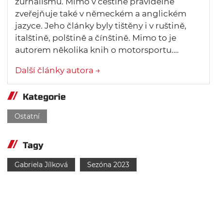
žurnalismu. Mimo v češtině pravidelně
zveřejňuje také v německém a anglickém
jazyce. Jeho články byly tištěny i v ruštině,
italštině, polštině a čínštině. Mimo to je
autorem několika knih o motorsportu.…
Další články autora →
Kategorie
Ostatní
Tagy
Gabriela Jílková
Sezóna 2023