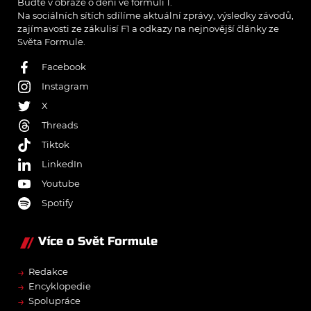
Buďte v obraze o dění ve formuli 1.
Na sociálních sítích sdílíme aktuální zprávy, výsledky závodů,
zajímavosti ze zákulisí F1 a odkazy na nejnovější články ze
Světa Formule.
Facebook
Instagram
X
Threads
Tiktok
LinkedIn
Youtube
Spotify
Více o Svět Formule
→
Redakce
→
Encyklopedie
→
Spolupráce