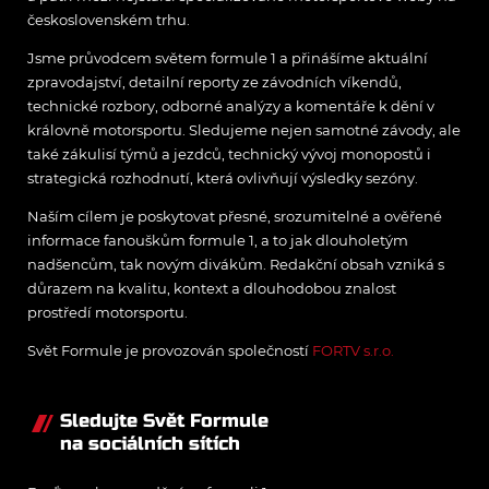
československém trhu.
Jsme průvodcem světem formule 1 a přinášíme aktuální
zpravodajství, detailní reporty ze závodních víkendů,
technické rozbory, odborné analýzy a komentáře k dění v
královně motorsportu. Sledujeme nejen samotné závody, ale
také zákulisí týmů a jezdců, technický vývoj monopostů i
strategická rozhodnutí, která ovlivňují výsledky sezóny.
Naším cílem je poskytovat přesné, srozumitelné a ověřené
informace fanouškům formule 1, a to jak dlouholetým
nadšencům, tak novým divákům. Redakční obsah vzniká s
důrazem na kvalitu, kontext a dlouhodobou znalost
prostředí motorsportu.
Svět Formule je provozován společností
FORTV s.r.o.
Sledujte Svět Formule
na sociálních sítích