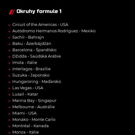
Okruhy formule 1
→
Circuit of the Americas - USA
→
Autódromo Hermanos Rodríguez - Mexiko
→
Sachír - Bahrajn
→
Baku - Ázerbájdžán
→
Barcelona - Španělsko
→
Džidda - Saúdská Arábie
→
Imola - Itálie
→
Interlagos - Brazílie
→
Suzuka - Japonsko
→
Hungaroring - Maďarsko
→
Las Vegas - USA
→
Lusail - Katar
→
Marina Bay - Singapur
→
Melbourne - Austrálie
→
Miami - USA
→
Monako - Monte Carlo
→
Montréal - Kanada
→
Monza - Itálie