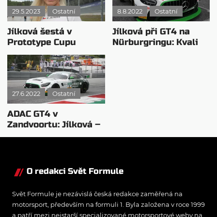
29.5.2023
Ostatní
8.8.2022
Ostatní
Jílková šestá v
Jílková při GT4 na
Prototype Cupu
Nürburgringu: Kvali
Germany v
drop – racing top!
Oscherslebenu
27.6.2022
Ostatní
ADAC GT4 v
Zandvoortu: Jílková –
senzační nedělní
jezdkyně
O redakci Svět Formule
Svět Formule je nezávislá česká redakce zaměřená na
motorsport, především na formuli 1. Byla založena v roce 1999
a patří mezi nejstarší specializované motorsportové weby na