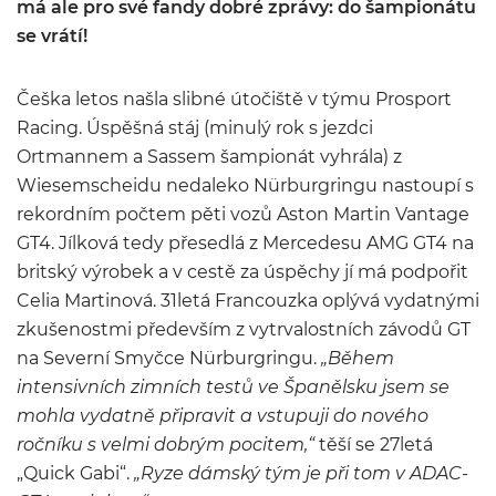
má ale pro své fandy dobré zprávy: do šampionátu
se vrátí!
Češka letos našla slibné útočiště v týmu Prosport
Racing. Úspěšná stáj (minulý rok s jezdci
Ortmannem a Sassem šampionát vyhrála) z
Wiesemscheidu nedaleko Nürburgringu nastoupí s
rekordním počtem pěti vozů Aston Martin Vantage
GT4. Jílková tedy přesedlá z Mercedesu AMG GT4 na
britský výrobek a v cestě za úspěchy jí má podpořit
Celia Martinová. 31letá Francouzka oplývá vydatnými
zkušenostmi především z vytrvalostních závodů GT
na Severní Smyčce Nürburgringu.
„Během
intensivních zimních testů ve Španělsku jsem se
mohla vydatně připravit a vstupuji do nového
ročníku s velmi dobrým pocitem,“
těší se 27letá
„Quick Gabi“.
„Ryze dámský tým je při tom v ADAC-