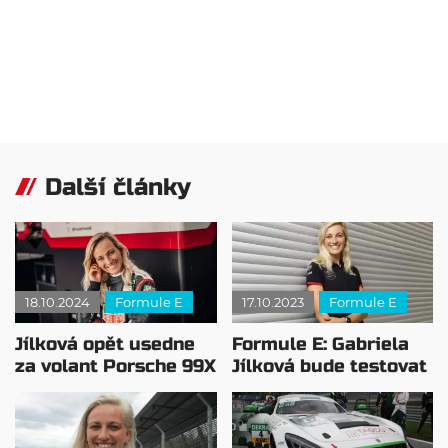
Další články
18.10.2024
Formule E
17.10.2023
Formule E
Jílková opět usedne
Formule E: Gabriela
za volant Porsche 99X
Jílková bude testovat
Electric
ve Valencii s Porsche!