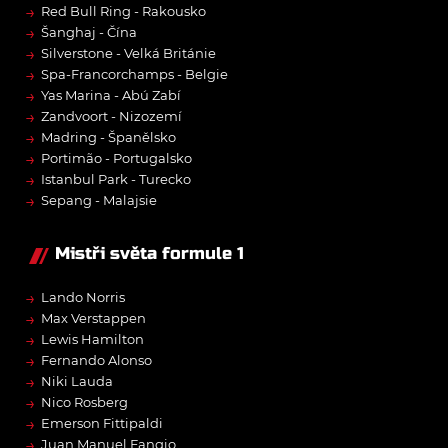
→
Red Bull Ring - Rakousko
→
Šanghaj - Čína
→
Silverstone - Velká Británie
→
Spa-Francorchamps - Belgie
→
Yas Marina - Abú Zabí
→
Zandvoort - Nizozemí
→
Madring - Španělsko
→
Portimão - Portugalsko
→
Istanbul Park - Turecko
→
Sepang - Malajsie
Mistři světa formule 1
→
Lando Norris
→
Max Verstappen
→
Lewis Hamilton
→
Fernando Alonso
→
Niki Lauda
→
Nico Rosberg
→
Emerson Fittipaldi
→
Juan Manuel Fangio