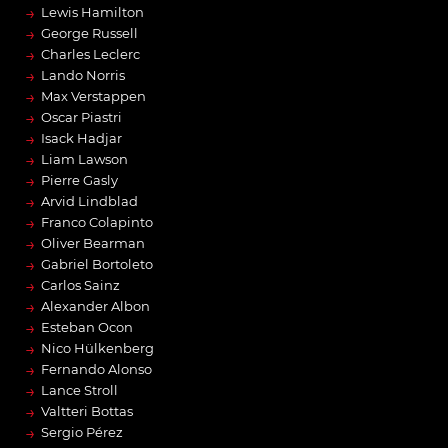
→
Lewis Hamilton
→
George Russell
→
Charles Leclerc
→
Lando Norris
→
Max Verstappen
→
Oscar Piastri
→
Isack Hadjar
→
Liam Lawson
→
Pierre Gasly
→
Arvid Lindblad
→
Franco Colapinto
→
Oliver Bearman
→
Gabriel Bortoleto
→
Carlos Sainz
→
Alexander Albon
→
Esteban Ocon
→
Nico Hülkenberg
→
Fernando Alonso
→
Lance Stroll
→
Valtteri Bottas
→
Sergio Pérez