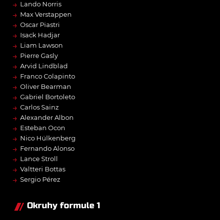
→
Lando Norris
→
Max Verstappen
→
Oscar Piastri
→
Isack Hadjar
→
Liam Lawson
→
Pierre Gasly
→
Arvid Lindblad
→
Franco Colapinto
→
Oliver Bearman
→
Gabriel Bortoleto
→
Carlos Sainz
→
Alexander Albon
→
Esteban Ocon
→
Nico Hülkenberg
→
Fernando Alonso
→
Lance Stroll
→
Valtteri Bottas
→
Sergio Pérez
Okruhy formule 1