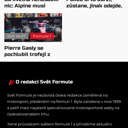
nic: Alpine musí
zůstane, jinak odejde,
přidat, jinak prohraje
vzkázal Alpine
válku
Colapintovi
25.6. 14:07
Formule 1
Pierre Gasly se
pochlubil trofejí z
Velké ceny Monaka
O redakci Svět Formule
Svět Formule je nezávislá česká redakce zaměřená na
motorsport, především na formuli 1. Byla založena v roce 1999
a patří mezi nejstarší specializované motorsportové weby na
československém trhu.
Jsme průvodcem světem formule 1 a přinášíme aktuální