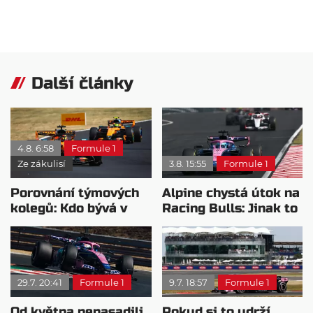
Další články
4.8. 6:58
Formule 1
Ze zákulisí
3.8. 15:55
Formule 1
Porovnání týmových
Alpine chystá útok na
kolegů: Kdo bývá v
Racing Bulls: Jinak to
sobotu nejrychlejší?
bude kritické
29.7. 20:41
Formule 1
9.7. 18:57
Formule 1
Od května nenasadili
Pokud si to udrží,