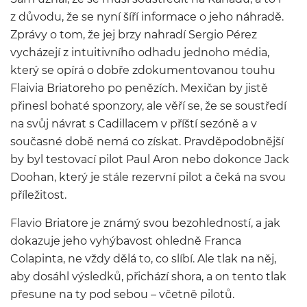
z důvodu, že se nyní šíří informace o jeho náhradě.
Zprávy o tom, že jej brzy nahradí Sergio Pérez
vycházejí z intuitivního odhadu jednoho média,
který se opírá o dobře zdokumentovanou touhu
Flaivia Briatoreho po penězích. Mexičan by jistě
přinesl bohaté sponzory, ale věří se, že se soustředí
na svůj návrat s Cadillacem v příští sezóně a v
současné době nemá co získat. Pravděpodobnější
by byl testovací pilot Paul Aron nebo dokonce Jack
Doohan, který je stále rezervní pilot a čeká na svou
příležitost.
Flavio Briatore je známý svou bezohledností, a jak
dokazuje jeho vyhýbavost ohledně Franca
Colapinta, ne vždy dělá to, co slíbí. Ale tlak na něj,
aby dosáhl výsledků, přichází shora, a on tento tlak
přesune na ty pod sebou – včetně pilotů.