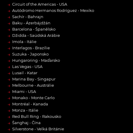
→
Circuit of the Americas - USA
→
Autódromo Hermanos Rodríguez - Mexiko
→
Sachír - Bahrajn
→
Baku - Ázerbájdžán
→
Barcelona - Španělsko
→
Džidda - Saúdská Arábie
→
Imola - Itálie
→
Interlagos - Brazílie
→
Suzuka - Japonsko
→
Hungaroring - Maďarsko
→
Las Vegas - USA
→
Lusail - Katar
→
Marina Bay - Singapur
→
Melbourne - Austrálie
→
Miami - USA
→
Monako - Monte Carlo
→
Montréal - Kanada
→
Monza - Itálie
→
Red Bull Ring - Rakousko
→
Šanghaj - Čína
→
Silverstone - Velká Británie