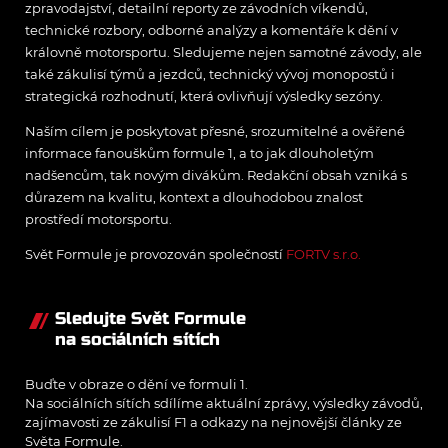
zpravodajství, detailní reporty ze závodních víkendů,
technické rozbory, odborné analýzy a komentáře k dění v
královně motorsportu. Sledujeme nejen samotné závody, ale
také zákulisí týmů a jezdců, technický vývoj monopostů i
strategická rozhodnutí, která ovlivňují výsledky sezóny.
Naším cílem je poskytovat přesné, srozumitelné a ověřené
informace fanouškům formule 1, a to jak dlouholetým
nadšencům, tak novým divákům. Redakční obsah vzniká s
důrazem na kvalitu, kontext a dlouhodobou znalost
prostředí motorsportu.
Svět Formule je provozován společností
FORTV s.r.o.
Sledujte Svět Formule
na sociálních sítích
Buďte v obraze o dění ve formuli 1.
Na sociálních sítích sdílíme aktuální zprávy, výsledky závodů,
zajímavosti ze zákulisí F1 a odkazy na nejnovější články ze
Světa Formule.