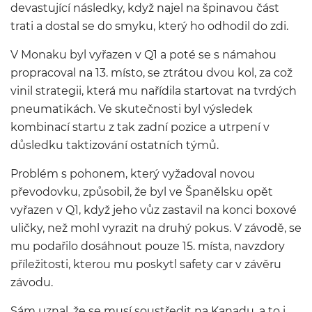
devastující následky, když najel na špinavou část
trati a dostal se do smyku, který ho odhodil do zdi.
V Monaku byl vyřazen v Q1 a poté se s námahou
propracoval na 13. místo, se ztrátou dvou kol, za což
vinil strategii, která mu nařídila startovat na tvrdých
pneumatikách. Ve skutečnosti byl výsledek
kombinací startu z tak zadní pozice a utrpení v
důsledku taktizování ostatních týmů.
Problém s pohonem, který vyžadoval novou
převodovku, způsobil, že byl ve Španělsku opět
vyřazen v Q1, když jeho vůz zastavil na konci boxové
uličky, než mohl vyrazit na druhý pokus. V závodě, se
mu podařilo dosáhnout pouze 15. místa, navzdory
příležitosti, kterou mu poskytl safety car v závěru
závodu.
Sám uznal, že se musí soustředit na Kanadu, a to i