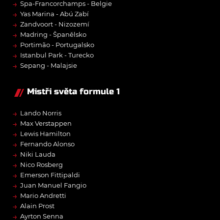
→
Spa-Francorchamps - Belgie
→
Yas Marina - Abú Zabí
→
Zandvoort - Nizozemí
→
Madring - Španělsko
→
Portimão - Portugalsko
→
Istanbul Park - Turecko
→
Sepang - Malajsie
Mistři světa formule 1
→
Lando Norris
→
Max Verstappen
→
Lewis Hamilton
→
Fernando Alonso
→
Niki Lauda
→
Nico Rosberg
→
Emerson Fittipaldi
→
Juan Manuel Fangio
→
Mario Andretti
→
Alain Prost
→
Ayrton Senna