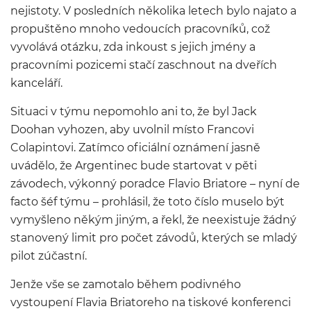
nejistoty. V posledních několika letech bylo najato a
propuštěno mnoho vedoucích pracovníků, což
vyvolává otázku, zda inkoust s jejich jmény a
pracovními pozicemi stačí zaschnout na dveřích
kanceláří.
Situaci v týmu nepomohlo ani to, že byl Jack
Doohan vyhozen, aby uvolnil místo Francovi
Colapintovi. Zatímco oficiální oznámení jasně
uvádělo, že Argentinec bude startovat v pěti
závodech, výkonný poradce Flavio Briatore – nyní de
facto šéf týmu – prohlásil, že toto číslo muselo být
vymyšleno někým jiným, a řekl, že neexistuje žádný
stanovený limit pro počet závodů, kterých se mladý
pilot zúčastní.
Jenže vše se zamotalo během podivného
vystoupení Flavia Briatoreho na tiskové konferenci