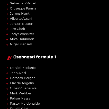
→
Sebastian Vettel
→
Giuseppe Farina
→
James Hunt
→
Alberto Ascari
→
Jenson Button
→
Jim Clark
→
Jody Scheckter
→
Mika Häkkinen
→
Nigel Mansell
Osobnosti formule 1
→
Daniel Ricciardo
→
Jean Alesi
→
Gerhard Berger
→
Elio de Angelis
→
Gilles Villeneuve
→
Mark Webber
→
Felipe Massa
→
Pastor Maldonaldo
→
Daniil Kvjat