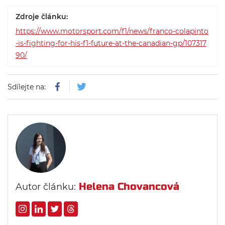
Zdroje článku:
https://www.motorsport.com/f1/news/franco-colapinto
-is-fighting-for-his-f1-future-at-the-canadian-gp/107317
90/
Sdílejte na:
Helena Chovancová
Autor článku: