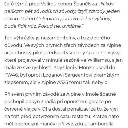
šéfů týmů před Velkou cenou Španělska.
„Nikdy
neříkám pět závodů, tři závody, čtyři závody, jeden
závod. Pokud Colapinto podává dobré výkony,
bude řídit vůz. Pokud ne, uvidíme.“
Tón výhrůžky je nezaměnitelný, a to z dobrého
důvodu. Ve svých prvních třech závodech za Alpine
argentinský pilot předvedl všechny špatné návyky,
které projevoval v minulé sezóně ve Williamsu, a jen
málo ze své rychlosti. Když loni v Monze usedl do
FW46, byl oproti Loganovi Sargeantovi okamžitým
zlepšením, ale v Alpine A325 tomu tak nebylo.
Při svém prvním závodě za Alpine v Imole špatně
pochopil pokyn z rádia při opouštění garáže po
červené vlajce v Q1 a dostal penalizaci za to, že vjel
na trať před potvrzením času restartu. Krátce nato
měl neprecizní manévr při výjezdu z Tamburella