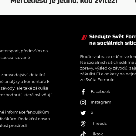
Mercedesu je jedno, kdo zvítězí
Sledujte Svět Fo
na sociálních sítí
otorsport, především na
Buďte v obraze o dění ve for
í specializované
Na sociálních sítích sdílíme
zprávy, výsledky závodů, zaj
zákulisí F1 a odkazy na nejn
pravodajství, detailní
ze Světa Formule.
rné analýzy a komentáře k
ávody, ale také zákulisí
Facebook
rozhodnutí, která ovlivňují
Instagram
řené informace fanouškům
X
 divákům. Redakční obsah
Threads
lost prostředí
Tiktok