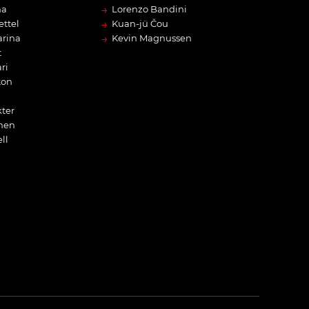
→
na
Lorenzo Bandini
→
ettel
Kuan-jü Čou
→
arina
Kevin Magnussen
t
ri
ton
ter
nen
ll