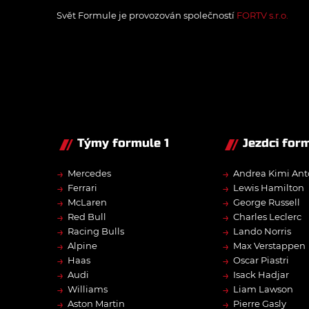
Svět Formule je provozován společností
FORTV s.r.o.
Týmy formule 1
Jezdci form
→
→
Mercedes
Andrea Kimi Ant
→
→
Ferrari
Lewis Hamilton
→
→
McLaren
George Russell
→
→
Red Bull
Charles Leclerc
→
→
Racing Bulls
Lando Norris
→
→
Alpine
Max Verstappen
→
→
Haas
Oscar Piastri
→
→
Audi
Isack Hadjar
→
→
Williams
Liam Lawson
→
→
Aston Martin
Pierre Gasly