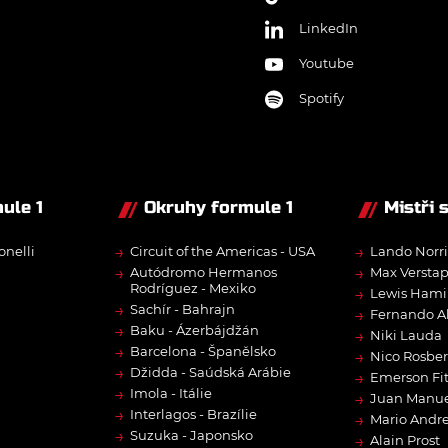
LinkedIn
Youtube
Spotify
ule 1
Okruhy formule 1
Mistři 
→
→
onelli
Circuit of the Americas - USA
Lando Norri
→
→
Autódromo Hermanos
Max Versta
Rodríguez - Mexiko
→
Lewis Hami
→
Sachír - Bahrajn
→
Fernando A
→
Baku - Ázerbájdžán
→
Niki Lauda
→
Barcelona - Španělsko
→
Nico Rosbe
→
Džidda - Saúdská Arábie
→
Emerson Fit
→
Imola - Itálie
→
Juan Manue
→
Interlagos - Brazílie
→
Mario Andre
→
Suzuka - Japonsko
→
Alain Prost