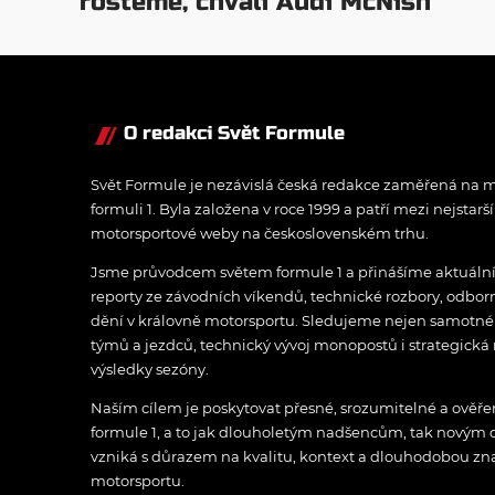
rosteme, chválí Audi McNish
O redakci Svět Formule
Svět Formule je nezávislá česká redakce zaměřená na m
formuli 1. Byla založena v roce 1999 a patří mezi nejstarš
motorsportové weby na československém trhu.
Jsme průvodcem světem formule 1 a přinášíme aktuální z
reporty ze závodních víkendů, technické rozbory, odbo
dění v královně motorsportu. Sledujeme nejen samotné z
týmů a jezdců, technický vývoj monopostů i strategická 
výsledky sezóny.
Naším cílem je poskytovat přesné, srozumitelné a ově
formule 1, a to jak dlouholetým nadšencům, tak novým
vzniká s důrazem na kvalitu, kontext a dlouhodobou zna
motorsportu.