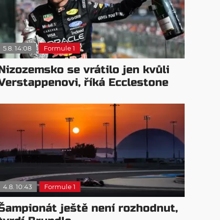
5.8. 14:08
Formule 1
Nizozemsko se vrátilo jen kvůli
Verstappenovi, říká Ecclestone
4.8. 10:43
Formule 1
Šampionát ještě není rozhodnut,