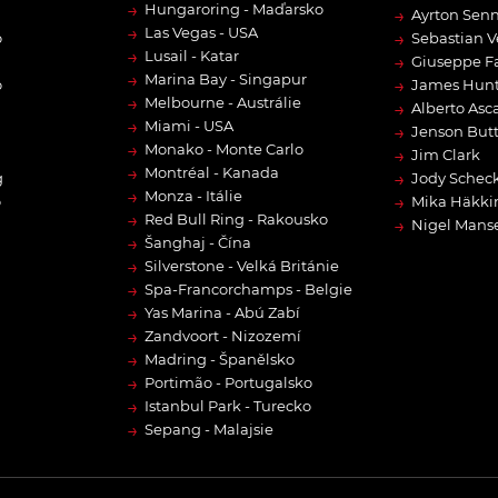
→
Hungaroring - Maďarsko
→
Ayrton Sen
→
Las Vegas - USA
→
o
Sebastian V
→
Lusail - Katar
→
Giuseppe F
→
Marina Bay - Singapur
→
o
James Hun
→
Melbourne - Austrálie
→
Alberto Asca
→
Miami - USA
→
Jenson But
→
Monako - Monte Carlo
→
Jim Clark
→
Montréal - Kanada
→
g
Jody Scheck
→
Monza - Itálie
→
o
Mika Häkki
→
Red Bull Ring - Rakousko
→
Nigel Manse
→
Šanghaj - Čína
→
Silverstone - Velká Británie
→
Spa-Francorchamps - Belgie
→
Yas Marina - Abú Zabí
→
Zandvoort - Nizozemí
→
Madring - Španělsko
→
Portimão - Portugalsko
→
Istanbul Park - Turecko
→
Sepang - Malajsie