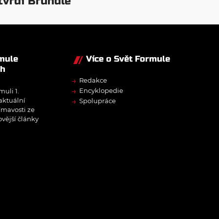
tvrdí Brundle
rmule
Více o Svět Formule
ch
→
Redakce
→
Encyklopedie
muli 1.
→
 aktuální
Spolupráce
ímavosti ze
ovější články