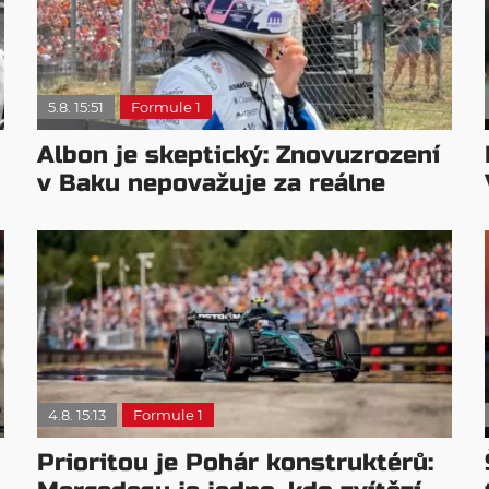
5.8. 15:51
Formule 1
Albon je skeptický: Znovuzrození
v Baku nepovažuje za reálne
4.8. 15:13
Formule 1
Prioritou je Pohár konstruktérů: