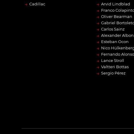
→
→
Cadillac
Arvid Lindblad
→
Franco Colapint
→
Oliver Bearman
→
Gabriel Bortolet
→
Carlos Sainz
→
Alexander Albon
→
Esteban Ocon
→
Nico Hülkenber
→
Fernando Alons
→
Lance Stroll
→
Valtteri Bottas
→
Sergio Pérez