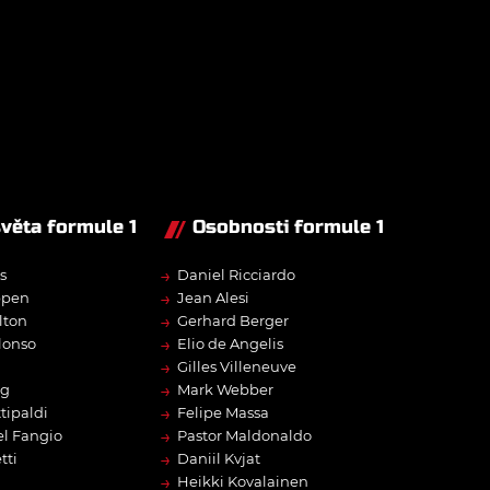
světa formule 1
Osobnosti formule 1
→
s
Daniel Ricciardo
→
ppen
Jean Alesi
→
lton
Gerhard Berger
→
lonso
Elio de Angelis
→
Gilles Villeneuve
→
rg
Mark Webber
→
tipaldi
Felipe Massa
→
l Fangio
Pastor Maldonaldo
→
tti
Daniil Kvjat
→
Heikki Kovalainen