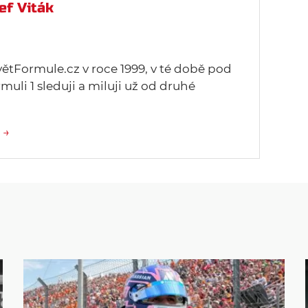
ef Viták
větFormule.cz v roce 1999, v té době pod
uli 1 sleduji a miluji už od druhé
 →