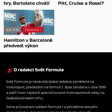
hry. Bortoleto chválí
Pitt, Cruise a Rossi?
nový tým i jeho
Všichni řídili
mentalitu
monopost F1
8.8. 11:51
Formule 1
Hamilton v Barceloně
předvedl výkon
pravého šampiona
O redakci Svět Formule
Svět Formule je nezávislá česká redakce zaměřená na
motorsport, především na formuli 1. Byla založena v roce 1999
a patří mezi nejstarší specializované motorsportové weby na
československém trhu.
Jsme průvodcem světem formule 1 a přinášíme aktuální