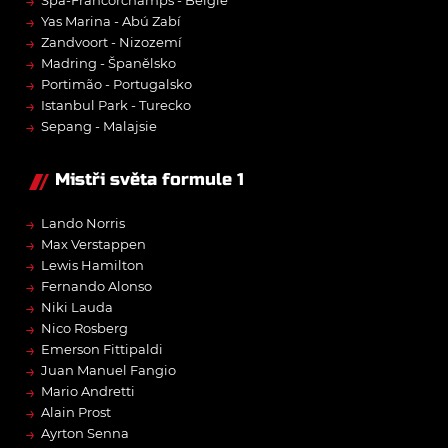
→
→
Yas Marina - Abú Zabí
→
Zandvoort - Nizozemí
→
Madring - Španělsko
→
Portimão - Portugalsko
→
Istanbul Park - Turecko
→
Sepang - Malajsie
Mistři světa formule 1
→
Lando Norris
→
Max Verstappen
→
Lewis Hamilton
→
Fernando Alonso
→
Niki Lauda
→
Nico Rosberg
→
Emerson Fittipaldi
→
Juan Manuel Fangio
→
Mario Andretti
→
Alain Prost
→
Ayrton Senna