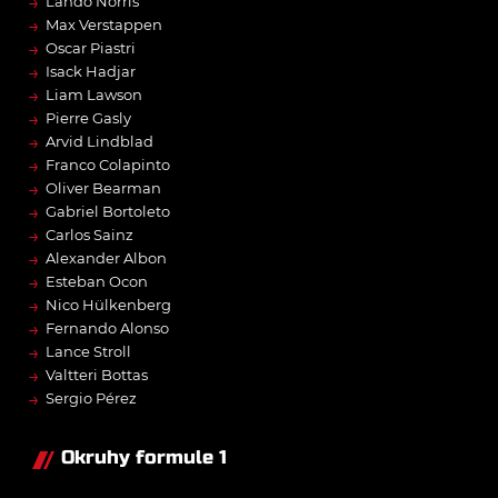
→
Lando Norris
→
Max Verstappen
→
Oscar Piastri
→
Isack Hadjar
→
Liam Lawson
→
Pierre Gasly
→
Arvid Lindblad
→
Franco Colapinto
→
Oliver Bearman
→
Gabriel Bortoleto
→
Carlos Sainz
→
Alexander Albon
→
Esteban Ocon
→
Nico Hülkenberg
→
Fernando Alonso
→
Lance Stroll
→
Valtteri Bottas
→
Sergio Pérez
Okruhy formule 1