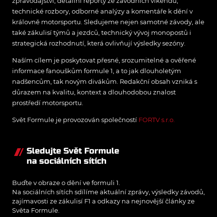
zpravodajství, detailní reporty ze závodních víkendů,
technické rozbory, odborné analýzy a komentáře k dění v
královně motorsportu. Sledujeme nejen samotné závody, ale
také zákulisí týmů a jezdců, technický vývoj monopostů i
strategická rozhodnutí, která ovlivňují výsledky sezóny.
Naším cílem je poskytovat přesné, srozumitelné a ověřené
informace fanouškům formule 1, a to jak dlouholetým
nadšencům, tak novým divákům. Redakční obsah vzniká s
důrazem na kvalitu, kontext a dlouhodobou znalost
prostředí motorsportu.
Svět Formule je provozován společností
FORTV s.r.o.
Sledujte Svět Formule
na sociálních sítích
Buďte v obraze o dění ve formuli 1.
Na sociálních sítích sdílíme aktuální zprávy, výsledky závodů,
zajímavosti ze zákulisí F1 a odkazy na nejnovější články ze
Světa Formule.