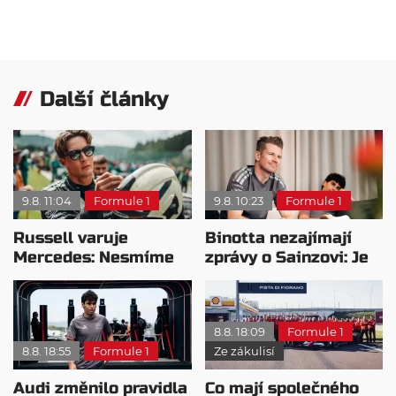
Další články
9.8. 11:04
Formule 1
9.8. 10:23
Formule 1
Russell varuje
Binotta nezajímají
Mercedes: Nesmíme
zprávy o Sainzovi: Je
usnout na vavřínech
to důkaz, že Audi
roste
8.8. 18:09
Formule 1
8.8. 18:55
Formule 1
Ze zákulisí
Audi změnilo pravidla
Co mají společného