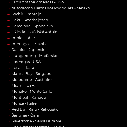
→
Circuit of the Americas - USA
→
Autódromo Hermanos Rodríguez - Mexiko
→
Sachír - Bahrajn
→
Baku - Ázerbájdžán
→
Barcelona - Španělsko
→
Džidda - Saúdská Arábie
→
Imola - Itálie
→
Interlagos - Brazílie
→
Suzuka - Japonsko
→
Hungaroring - Maďarsko
→
Las Vegas - USA
→
Lusail - Katar
→
Marina Bay - Singapur
→
Melbourne - Austrálie
→
Miami - USA
→
Monako - Monte Carlo
→
Montréal - Kanada
→
Monza - Itálie
→
Red Bull Ring - Rakousko
→
Šanghaj - Čína
→
Silverstone - Velká Británie
Spa-Francorchamps - Belgie