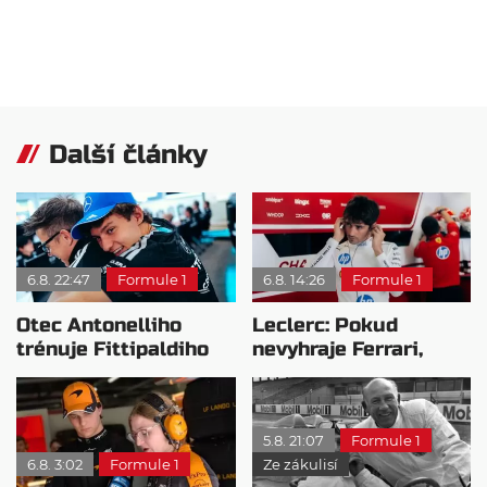
Další články
6.8. 22:47
Formule 1
6.8. 14:26
Formule 1
Otec Antonelliho
Leclerc: Pokud
trénuje Fittipaldiho
nevyhraje Ferrari,
syna: Brazilec
přeji titul
vychvaluje lídra
Antonellimu
5.8. 21:07
Formule 1
6.8. 3:02
Formule 1
Ze zákulisí