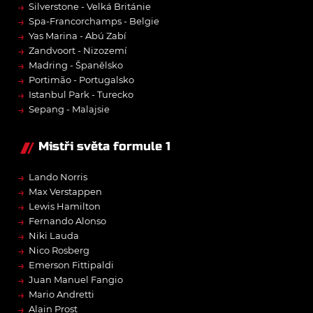
→
Silverstone - Velká Británie
→
Spa-Francorchamps - Belgie
→
Yas Marina - Abú Zabí
→
Zandvoort - Nizozemí
→
Madring - Španělsko
→
Portimão - Portugalsko
→
Istanbul Park - Turecko
→
Sepang - Malajsie
Mistři světa formule 1
→
Lando Norris
→
Max Verstappen
→
Lewis Hamilton
→
Fernando Alonso
→
Niki Lauda
→
Nico Rosberg
→
Emerson Fittipaldi
→
Juan Manuel Fangio
→
Mario Andretti
→
Alain Prost