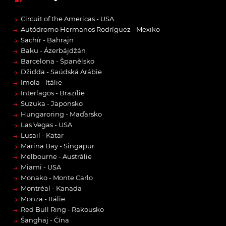
→
Circuit of the Americas - USA
→
Autódromo Hermanos Rodríguez - Mexiko
→
Sachír - Bahrajn
→
Baku - Ázerbájdžán
→
Barcelona - Španělsko
→
Džidda - Saúdská Arábie
→
Imola - Itálie
→
Interlagos - Brazílie
→
Suzuka - Japonsko
→
Hungaroring - Maďarsko
→
Las Vegas - USA
→
Lusail - Katar
→
Marina Bay - Singapur
→
Melbourne - Austrálie
→
Miami - USA
→
Monako - Monte Carlo
→
Montréal - Kanada
→
Monza - Itálie
→
Red Bull Ring - Rakousko
→
Šanghaj - Čína