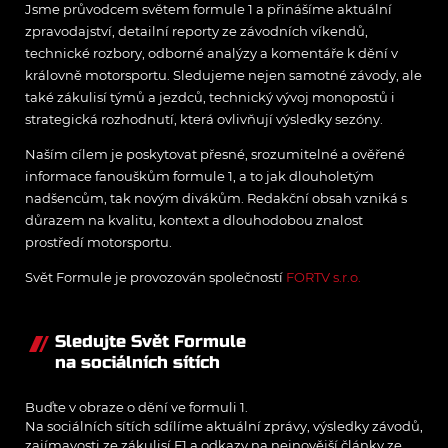
Jsme průvodcem světem formule 1 a přinášíme aktuální
zpravodajství, detailní reporty ze závodních víkendů,
technické rozbory, odborné analýzy a komentáře k dění v
královně motorsportu. Sledujeme nejen samotné závody, ale
také zákulisí týmů a jezdců, technický vývoj monopostů i
strategická rozhodnutí, která ovlivňují výsledky sezóny.
Naším cílem je poskytovat přesné, srozumitelné a ověřené
informace fanouškům formule 1, a to jak dlouholetým
nadšencům, tak novým divákům. Redakční obsah vzniká s
důrazem na kvalitu, kontext a dlouhodobou znalost
prostředí motorsportu.
Svět Formule je provozován společností
FORTV s.r.o.
Sledujte Svět Formule
na sociálních sítích
Buďte v obraze o dění ve formuli 1.
Na sociálních sítích sdílíme aktuální zprávy, výsledky závodů,
zajímavosti ze zákulisí F1 a odkazy na nejnovější články ze