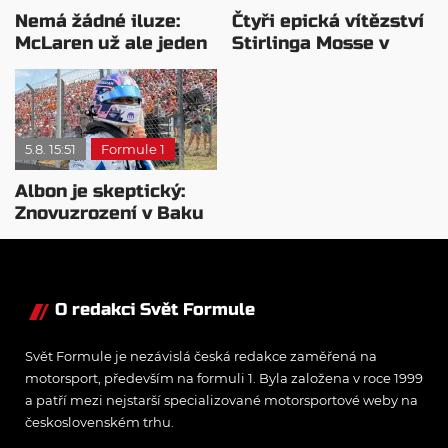
Nemá žádné iluze:
Čtyři epická vítězství
McLaren už ale jeden
Stirlinga Mosse v
návrat ze dna dokázal
motorsportu
5.8. 15:51
Formule 1
Albon je skeptický:
Znovuzrození v Baku
nepovažuje za reálne
O redakci Svět Formule
Svět Formule je nezávislá česká redakce zaměřená na
motorsport, především na formuli 1. Byla založena v roce 1999
a patří mezi nejstarší specializované motorsportové weby na
československém trhu.