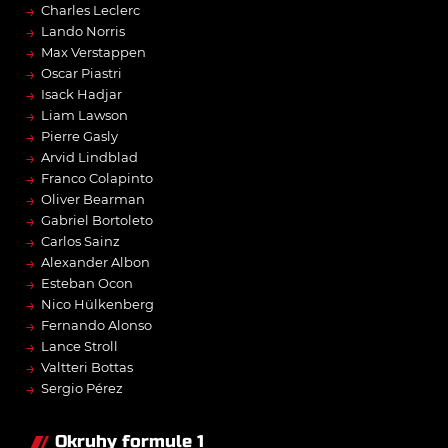
→
Charles Leclerc
→
Lando Norris
→
Max Verstappen
→
Oscar Piastri
→
Isack Hadjar
→
Liam Lawson
→
Pierre Gasly
→
Arvid Lindblad
→
Franco Colapinto
→
Oliver Bearman
→
Gabriel Bortoleto
→
Carlos Sainz
→
Alexander Albon
→
Esteban Ocon
→
Nico Hülkenberg
→
Fernando Alonso
→
Lance Stroll
→
Valtteri Bottas
→
Sergio Pérez
Okruhy formule 1