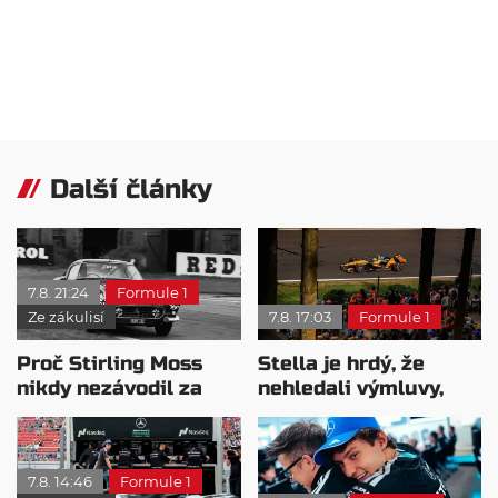
Další články
7.8. 21:24
Formule 1
Ze zákulisí
7.8. 17:03
Formule 1
Proč Stirling Moss
Stella je hrdý, že
nikdy nezávodil za
nehledali výmluvy,
Ferrariho
proč nedokážou
bojovat o titul
7.8. 14:46
Formule 1