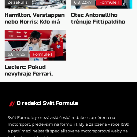
Ze zákulisí
6.8. 22:47
Formule 1
Hamilton, Verstappen
Otec Antonelliho
nebo Norris: Kdo má
trénuje Fittipaldiho
nejvyšší plat?
syna: Brazilec
vychvaluje lídra
6.8. 14:26
Formule 1
Leclerc: Pokud
nevyhraje Ferrari,
přeji titul
Antonellimu
O redakci Svět Formule
Svět Formule je nezávislá česká redakce zaměřená na
motorsport, především na formuli 1. Byla založena v roce 1999
a patří mezi nejstarší specializované motorsportové weby na