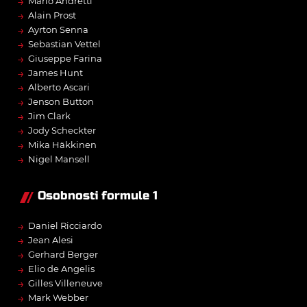
→
Mario Andretti
→
Alain Prost
→
Ayrton Senna
→
Sebastian Vettel
→
Giuseppe Farina
→
James Hunt
→
Alberto Ascari
→
Jenson Button
→
Jim Clark
→
Jody Scheckter
→
Mika Häkkinen
→
Nigel Mansell
Osobnosti formule 1
→
Daniel Ricciardo
→
Jean Alesi
→
Gerhard Berger
→
Elio de Angelis
→
Gilles Villeneuve
→
Mark Webber