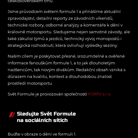
československém trhu.
Jsme průvodcem světem formule 1 a přinášíme aktuální
zpravodajství, detailní reporty ze závodních víkendů,
technické rozbory, odborné analýzy a komentáře k dění v
královně motorsportu. Sledujeme nejen samotné závody, ale
také zákulisí týmů a jezdců, technický vývoj monopostů i
strategická rozhodnutí, která ovlivňují výsledky sezóny.
Naším cílem je poskytovat přesné, srozumitelné a ověřené
informace fanouškům formule 1, a to jak dlouholetým
nadšencům, tak novým divákům. Redakční obsah vzniká s
důrazem na kvalitu, kontext a dlouhodobou znalost
prostředí motorsportu.
Svět Formule je provozován společností
FORTV s.r.o.
Sledujte Svět Formule
na sociálních sítích
Buďte v obraze o dění ve formuli 1.