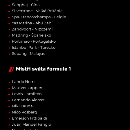
→
Šanghaj - Čína
→
Silverstone - Velká Británie
→
Spa-Francorchamps - Belgie
→
Yas Marina - Abú Zabí
→
Zandvoort - Nizozemí
→
Madring - Španělsko
→
Portimão - Portugalsko
→
Istanbul Park - Turecko
→
Sepang - Malajsie
Mistři světa formule 1
→
Lando Norris
→
Max Verstappen
→
Lewis Hamilton
→
Fernando Alonso
→
Niki Lauda
→
Nico Rosberg
→
Emerson Fittipaldi
→
Juan Manuel Fangio