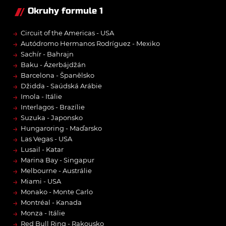
Okruhy formule 1
→
Circuit of the Americas - USA
→
Autódromo Hermanos Rodríguez - Mexiko
→
Sachír - Bahrajn
→
Baku - Ázerbájdžán
→
Barcelona - Španělsko
→
Džidda - Saúdská Arábie
→
Imola - Itálie
→
Interlagos - Brazílie
→
Suzuka - Japonsko
→
Hungaroring - Maďarsko
→
Las Vegas - USA
→
Lusail - Katar
→
Marina Bay - Singapur
→
Melbourne - Austrálie
→
Miami - USA
→
Monako - Monte Carlo
→
Montréal - Kanada
→
Monza - Itálie
→
Red Bull Ring - Rakousko