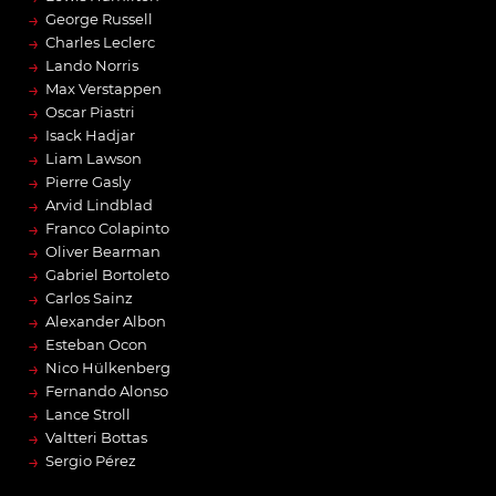
→
George Russell
→
Charles Leclerc
→
Lando Norris
→
Max Verstappen
→
Oscar Piastri
→
Isack Hadjar
→
Liam Lawson
→
Pierre Gasly
→
Arvid Lindblad
→
Franco Colapinto
→
Oliver Bearman
→
Gabriel Bortoleto
→
Carlos Sainz
→
Alexander Albon
→
Esteban Ocon
→
Nico Hülkenberg
→
Fernando Alonso
→
Lance Stroll
→
Valtteri Bottas
→
Sergio Pérez