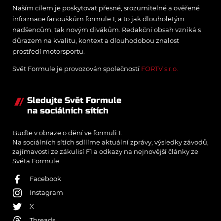
Naším cílem je poskytovat přesné, srozumitelné a ověřené
informace fanouškům formule 1, a to jak dlouholetým
nadšencům, tak novým divákům. Redakční obsah vzniká s
důrazem na kvalitu, kontext a dlouhodobou znalost
prostředí motorsportu.
Svět Formule je provozován společností
FORTV s.r.o.
Sledujte Svět Formule
na sociálních sítích
Buďte v obraze o dění ve formuli 1.
Na sociálních sítích sdílíme aktuální zprávy, výsledky závodů,
zajímavosti ze zákulisí F1 a odkazy na nejnovější články ze
Světa Formule.
Facebook
Instagram
X
Threads