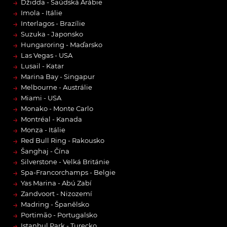
→
Džidda - Saúdská Arábie
→
Imola - Itálie
→
Interlagos - Brazílie
→
Suzuka - Japonsko
→
Hungaroring - Maďarsko
→
Las Vegas - USA
→
Lusail - Katar
→
Marina Bay - Singapur
→
Melbourne - Austrálie
→
Miami - USA
→
Monako - Monte Carlo
→
Montréal - Kanada
→
Monza - Itálie
→
Red Bull Ring - Rakousko
→
Šanghaj - Čína
→
Silverstone - Velká Británie
→
Spa-Francorchamps - Belgie
→
Yas Marina - Abú Zabí
→
Zandvoort - Nizozemí
→
Madring - Španělsko
→
Portimão - Portugalsko
→
Istanbul Park - Turecko