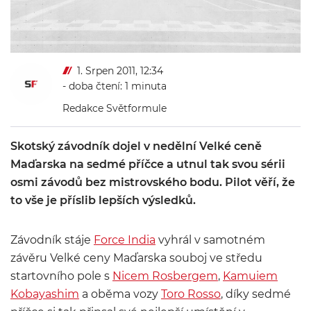
1. Srpen 2011, 12:34
- doba čtení: 1 minuta
Redakce Světformule
Skotský závodník dojel v nedělní Velké ceně
Maďarska na sedmé příčce a utnul tak svou sérii
osmi závodů bez mistrovského bodu. Pilot věří, že
to vše je příslib lepších výsledků.
Závodník stáje
Force India
vyhrál v samotném
závěru Velké ceny Maďarska souboj ve středu
startovního pole s
Nicem Rosbergem
,
Kamuiem
Kobayashim
a oběma vozy
Toro Rosso
, díky sedmé