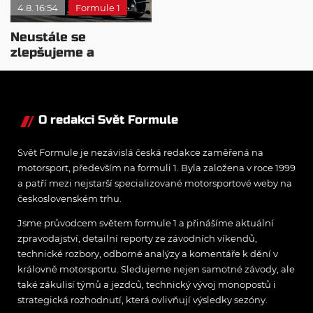
4.8. 16:54
Formule 1
Neustále se
zlepšujeme a
rosteme, chválí Audi
McNish
O redakci Svět Formule
Svět Formule je nezávislá česká redakce zaměřená na
motorsport, především na formuli 1. Byla založena v roce 1999
a patří mezi nejstarší specializované motorsportové weby na
československém trhu.
Jsme průvodcem světem formule 1 a přinášíme aktuální
zpravodajství, detailní reporty ze závodních víkendů,
technické rozbory, odborné analýzy a komentáře k dění v
královně motorsportu. Sledujeme nejen samotné závody, ale
také zákulisí týmů a jezdců, technický vývoj monopostů i
strategická rozhodnutí, která ovlivňují výsledky sezóny.