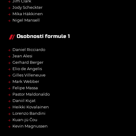
→
Jim Clark
→
Jody Scheckter
→
Mika Häkkinen
→
Nigel Mansell
Osobnosti formule 1
→
Daniel Ricciardo
→
Jean Alesi
→
Gerhard Berger
→
Elio de Angelis
→
Gilles Villeneuve
→
Mark Webber
→
Felipe Massa
→
Pastor Maldonaldo
→
Daniil Kvjat
→
Heikki Kovalainen
→
Lorenzo Bandini
→
Kuan-jü Čou
→
Kevin Magnussen