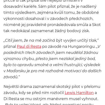
příčce si tak připsal své nejlepší umístění v
dosavadní kariéře. Sám pilot přiznal, že je nadšený
tímto výsledkem, zejména kvůli tomu, že obdobné
výkonnosti dosahoval i v závodech předchozích,
nicméně jej pravidelně pronásledovala smůla a Skot
tak nedokázal zaznamenat žádný bodový zisk.
„Cítil jsem, že na mě začíná být vyvíjen určitý tlak,“
přiznal
Paul di Resta
po závodě na Hungaroringu.
„V
posledních třech závodech jsem neudělal žádnou
výraznou chybu, přesto jsem nezískal jediný bod,
bylo to opravdu smolné a velmi frustrující, výsledek
v Maďarsku je pro mě rozhodně motivací do dalších
závodů.“
Největší drama zaznamenal skotský pilot v přelomu
závodu, kdy se před ním roztočil
Lewis Hamilton
a
Di Resta se mu ostrým manévrem musel vyhnout.
„Bylo to velmi těsné, ale žádné negativní pocity