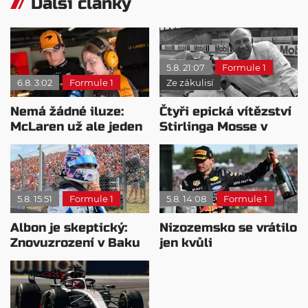
Další články
5.8. 21:07
Formule 1
6.8. 3:02
Formule 1
Ze zákulisí
Nemá žádné iluze:
Čtyři epická vítězství
McLaren už ale jeden
Stirlinga Mosse v
návrat ze dna dokázal
motorsportu
5.8. 15:51
Formule 1
5.8. 14:08
Formule 1
Albon je skeptický:
Nizozemsko se vrátilo
Znovuzrození v Baku
jen kvůli
nepovažuje za reálne
Verstappenovi, říká
Ecclestone