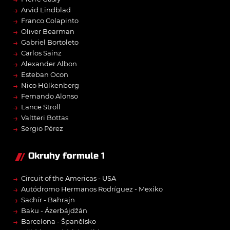
→
Arvid Lindblad
→
Franco Colapinto
→
Oliver Bearman
→
Gabriel Bortoleto
→
Carlos Sainz
→
Alexander Albon
→
Esteban Ocon
→
Nico Hülkenberg
→
Fernando Alonso
→
Lance Stroll
→
Valtteri Bottas
→
Sergio Pérez
Okruhy formule 1
→
Circuit of the Americas - USA
→
Autódromo Hermanos Rodríguez - Mexiko
→
Sachír - Bahrajn
→
Baku - Ázerbájdžán
→
Barcelona - Španělsko