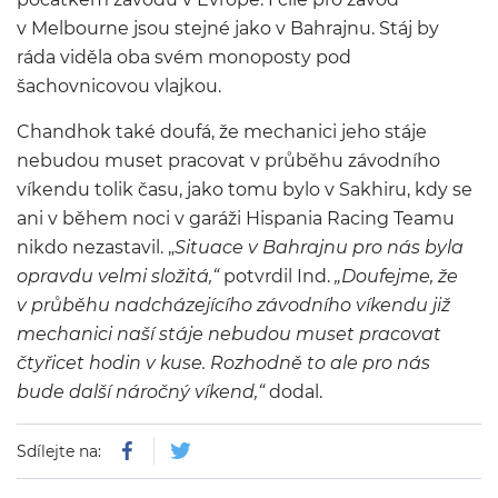
v Melbourne jsou stejné jako v Bahrajnu. Stáj by
ráda viděla oba svém monoposty pod
šachovnicovou vlajkou.
Chandhok také doufá, že mechanici jeho stáje
nebudou muset pracovat v průběhu závodního
víkendu tolik času, jako tomu bylo v Sakhiru, kdy se
ani v během noci v garáži Hispania Racing Teamu
nikdo nezastavil. „
Situace v Bahrajnu pro nás byla
opravdu velmi složitá
,“
potvrdil Ind.
„
Doufejme, že
v průběhu nadcházejícího závodního víkendu již
mechanici naší stáje nebudou muset pracovat
čtyřicet hodin v kuse. Rozhodně to ale pro nás
bude další náročný víkend
,“
dodal.
Sdílejte na: