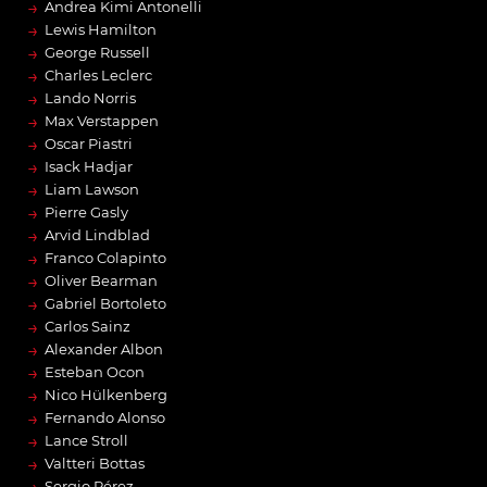
→
Andrea Kimi Antonelli
→
Lewis Hamilton
→
George Russell
→
Charles Leclerc
→
Lando Norris
→
Max Verstappen
→
Oscar Piastri
→
Isack Hadjar
→
Liam Lawson
→
Pierre Gasly
→
Arvid Lindblad
→
Franco Colapinto
→
Oliver Bearman
→
Gabriel Bortoleto
→
Carlos Sainz
→
Alexander Albon
→
Esteban Ocon
→
Nico Hülkenberg
→
Fernando Alonso
→
Lance Stroll
→
Valtteri Bottas
Sergio Pérez