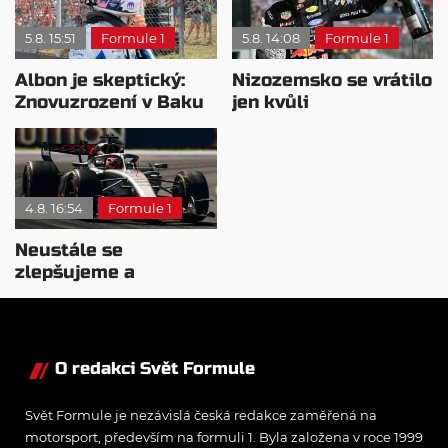
5.8. 15:51
Formule 1
5.8. 14:08
Formule 1
Albon je skeptický:
Nizozemsko se vrátilo
Znovuzrození v Baku
jen kvůli
nepovažuje za reálne
Verstappenovi, říká
Ecclestone
4.8. 16:54
Formule 1
Neustále se
zlepšujeme a
rosteme, chválí Audi
McNish
O redakci Svět Formule
Svět Formule je nezávislá česká redakce zaměřená na
motorsport, především na formuli 1. Byla založena v roce 1999