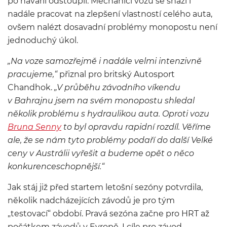
po havárii odstoupil. Mechanici vozu se snaží i
nadále pracovat na zlepšení vlastností celého auta,
ovšem nalézt dosavadní problémy monopostu není
jednoduchý úkol.
„
Na voze samozřejmě i nadále velmi intenzivně
pracujeme
,“
přiznal pro britský Autosport
Chandhok.
„
V
průběhu závodního víkendu
v Bahrajnu jsem na svém monopostu shledal
několik problému s hydraulikou auta. Oproti vozu
Bruna Senny
to byl opravdu rapidní rozdíl. Věříme
ale, že se nám tyto problémy podaří do další Velké
ceny v Austrálii vyřešit a budeme opět o něco
konkurenceschopnější
.“
Jak stáj již před startem letošní sezóny potvrdila,
několik nadcházejících závodů je pro tým
„testovací“ období. Pravá sezóna začne pro HRT až
počátkem závodů v Evropě. I cíle pro závod