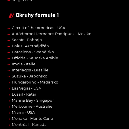
→
Okruhy formule 1
→
Circuit of the Americas - USA
→
Autódromo Hermanos Rodríguez - Mexiko
→
Sachír - Bahrajn
→
Baku - Ázerbájdžán
→
Barcelona - Španělsko
→
Džidda - Saúdská Arábie
→
Imola - Itálie
→
Interlagos - Brazílie
→
Suzuka - Japonsko
→
Hungaroring - Maďarsko
→
Las Vegas - USA
→
Lusail - Katar
→
Marina Bay - Singapur
→
Melbourne - Austrálie
→
Miami - USA
→
Monako - Monte Carlo
→
Montréal - Kanada