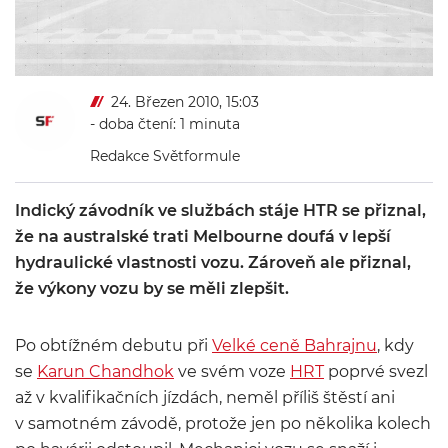
24. Březen 2010, 15:03
- doba čtení: 1 minuta
Redakce Světformule
Indický závodník ve službách stáje HTR se přiznal,
že na australské trati Melbourne doufá v lepší
hydraulické vlastnosti vozu. Zároveň ale přiznal,
že výkony vozu by se měli zlepšit.
Po obtížném debutu při
Velké ceně Bahrajnu
, kdy
se
Karun Chandhok
ve svém voze
HRT
poprvé svezl
až v kvalifikačních jízdách, neměl příliš štěstí ani
v samotném závodě, protože jen po několika kolech