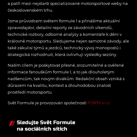
a patří mezi nejstarší specializované motorsportové weby na
československém trhu.
Jsme průvodcem světem formule 1 a přinášíme aktuální
zpravodajství, detailní reporty ze závodních víkendů,
technické rozbory, odborné analýzy a komentáře k dění v
královně motorsportu. Sledujeme nejen samotné závody, ale
také zákulisí týmů a jezdců, technický vývoj monopostů i
strategická rozhodnutí, která ovlivňují výsledky sezóny.
Naším cílem je poskytovat přesné, srozumitelné a ověřené
informace fanouškům formule 1, a to jak dlouholetým
nadšencům, tak novým divákům. Redakční obsah vzniká s
důrazem na kvalitu, kontext a dlouhodobou znalost
prostředí motorsportu.
Svět Formule je provozován společností
FORTV s.r.o.
Sledujte Svět Formule
na sociálních sítích