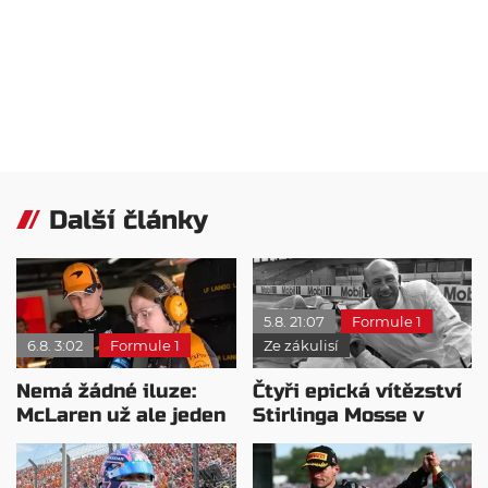
Další články
5.8. 21:07
Formule 1
6.8. 3:02
Formule 1
Ze zákulisí
Nemá žádné iluze:
Čtyři epická vítězství
McLaren už ale jeden
Stirlinga Mosse v
návrat ze dna dokázal
motorsportu