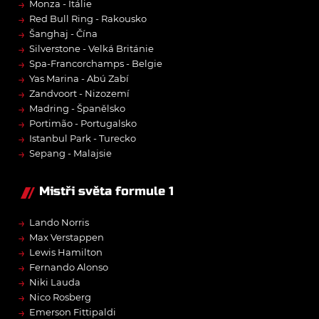
→
Monza - Itálie
→
Red Bull Ring - Rakousko
→
Šanghaj - Čína
→
Silverstone - Velká Británie
→
Spa-Francorchamps - Belgie
→
Yas Marina - Abú Zabí
→
Zandvoort - Nizozemí
→
Madring - Španělsko
→
Portimão - Portugalsko
→
Istanbul Park - Turecko
→
Sepang - Malajsie
Mistři světa formule 1
→
Lando Norris
→
Max Verstappen
→
Lewis Hamilton
→
Fernando Alonso
→
Niki Lauda
→
Nico Rosberg
→
Emerson Fittipaldi