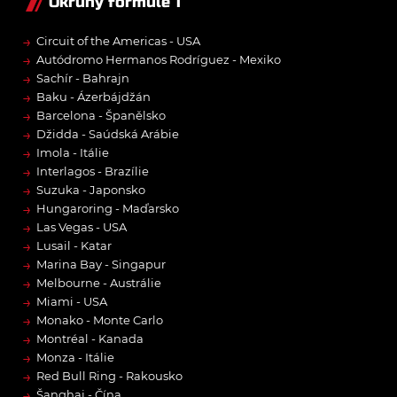
Okruhy formule 1
→
Circuit of the Americas - USA
→
Autódromo Hermanos Rodríguez - Mexiko
→
Sachír - Bahrajn
→
Baku - Ázerbájdžán
→
Barcelona - Španělsko
→
Džidda - Saúdská Arábie
→
Imola - Itálie
→
Interlagos - Brazílie
→
Suzuka - Japonsko
→
Hungaroring - Maďarsko
→
Las Vegas - USA
→
Lusail - Katar
→
Marina Bay - Singapur
→
Melbourne - Austrálie
→
Miami - USA
→
Monako - Monte Carlo
→
Montréal - Kanada
→
Monza - Itálie
→
Red Bull Ring - Rakousko
→
Šanghaj - Čína