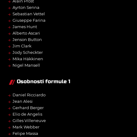
→
Alain Prost
→
Ayrton Senna
→
Sebastian Vettel
→
Giuseppe Farina
→
James Hunt
→
Alberto Ascari
→
Jenson Button
→
Jim Clark
→
Jody Scheckter
→
Mika Häkkinen
→
Nigel Mansell
Osobnosti formule 1
→
Daniel Ricciardo
→
Jean Alesi
→
Gerhard Berger
→
Elio de Angelis
→
Gilles Villeneuve
→
Mark Webber
→
Felipe Massa