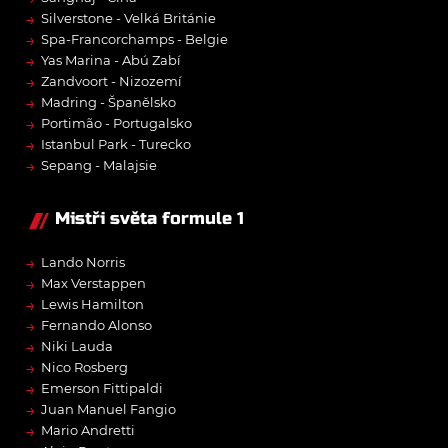
→
Silverstone - Velká Británie
→
Spa-Francorchamps - Belgie
→
Yas Marina - Abú Zabí
→
Zandvoort - Nizozemí
→
Madring - Španělsko
→
Portimão - Portugalsko
→
Istanbul Park - Turecko
→
Sepang - Malajsie
Mistři světa formule 1
→
Lando Norris
→
Max Verstappen
→
Lewis Hamilton
→
Fernando Alonso
→
Niki Lauda
→
Nico Rosberg
→
Emerson Fittipaldi
→
Juan Manuel Fangio
→
Mario Andretti