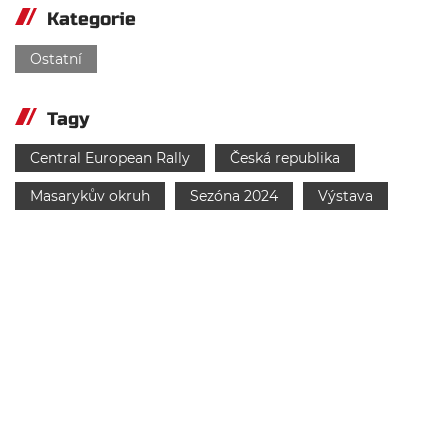
Kategorie
Ostatní
Tagy
Central European Rally
Česká republika
Masarykův okruh
Sezóna 2024
Výstava