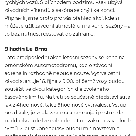
rychlých vozů. S příchodem podzimu však ubývá
závodních víkendů a sezóna se chýlí ke konci.
Připravili jsme proto pro vás přehled akcí, kde si
můžete užít závodní atmosféru i na konci sezóny – a
to bez nutnosti cestovat do zahraničí.
9 hodin Le Brno
Tato předposlední akce letošní sezóny se koná na
brněnském Automotodromu, kde o závodní
adrenalin rozhodně nebude nouze. Vytrvalostní
závod startuje 16. října v 9:00, přičemž vozy budou
soutěžit ve dvou kategoriích dle zvoleného
časového limitu. Na trati se současně představí auta
jak z 4hodinové, tak z 9hodinové vytrvalosti. Vstup
pro diváky je zcela zdarma a zahrnuje i přístup do
paddocku, kde lze nahlédnout do zákulisí závodních
týmů. Z přístupné terasy budou mít návštěvníci