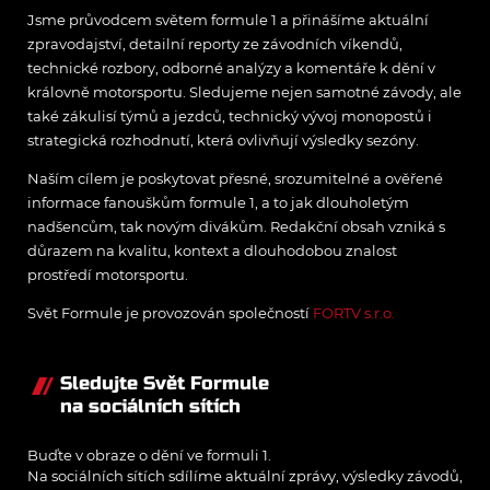
Jsme průvodcem světem formule 1 a přinášíme aktuální
zpravodajství, detailní reporty ze závodních víkendů,
technické rozbory, odborné analýzy a komentáře k dění v
královně motorsportu. Sledujeme nejen samotné závody, ale
také zákulisí týmů a jezdců, technický vývoj monopostů i
strategická rozhodnutí, která ovlivňují výsledky sezóny.
Naším cílem je poskytovat přesné, srozumitelné a ověřené
informace fanouškům formule 1, a to jak dlouholetým
nadšencům, tak novým divákům. Redakční obsah vzniká s
důrazem na kvalitu, kontext a dlouhodobou znalost
prostředí motorsportu.
Svět Formule je provozován společností
FORTV s.r.o.
Sledujte Svět Formule
na sociálních sítích
Buďte v obraze o dění ve formuli 1.
Na sociálních sítích sdílíme aktuální zprávy, výsledky závodů,