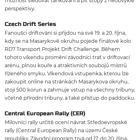
možnost sledovat tankování a pit stopy z neobvyklé
perspektivy.
Czech Drift Series
Fanoušci driftování si přijdou na své 19. a 20. října,
kdy se na Masarykově okruhu pojede finálové kolo
RD7 Transport Projekt Drift Challenge. Během
tohoto víkendu promění závodníci trať v driftovací
arénu, plnou kouře a atraktivních soubojů mistrů
řízeného smyku. Víkendová vstupenka, kterou lze
zakoupit online na stránkách Masarykova okruhu,
stojí 500 korun a zahrnuje vstup na všechny tribuny,
včetně přírodní tribuny, a také přístup do paddocku.
Central European Rally (CER)
Milovníci rally určitě ocení návrat Středoevropské
rally (Central European Rally) na území České
republiky. Závodní program trvá od 17. do 20. října,