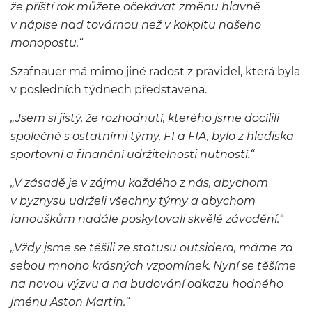
že příští rok můžete očekávat změnu hlavně
v nápise nad továrnou než v kokpitu našeho
monopostu.“
Szafnauer má mimo jiné radost z pravidel, která byla
v posledních týdnech představena.
„Jsem si jistý, že rozhodnutí, kterého jsme docílili
společně s ostatními týmy, F1 a FIA, bylo z hlediska
sportovní a finanční udržitelnosti nutností.“
„V zásadě je v zájmu každého z nás, abychom
v byznysu udrželi všechny týmy a abychom
fanouškům nadále poskytovali skvělé závodění.“
„Vždy jsme se těšili ze statusu outsidera, máme za
sebou mnoho krásných vzpomínek. Nyní se těšíme
na novou výzvu a na budování odkazu hodného
jménu Aston Martin.“