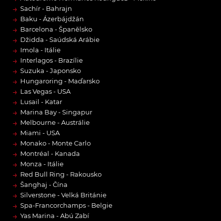
→
Sachír - Bahrajn
→
Baku - Ázerbájdžán
→
Barcelona - Španělsko
→
Džidda - Saúdská Arábie
→
Imola - Itálie
→
Interlagos - Brazílie
→
Suzuka - Japonsko
→
Hungaroring - Maďarsko
→
Las Vegas - USA
→
Lusail - Katar
→
Marina Bay - Singapur
→
Melbourne - Austrálie
→
Miami - USA
→
Monako - Monte Carlo
→
Montréal - Kanada
→
Monza - Itálie
→
Red Bull Ring - Rakousko
→
Šanghaj - Čína
→
Silverstone - Velká Británie
→
Spa-Francorchamps - Belgie
→
Yas Marina - Abú Zabí