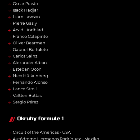
→
Oscar Piastri
→
Isack Hadjar
→
Liam Lawson
→
Pierre Gasly
→
Arvid Lindblad
→
Franco Colapinto
→
Oliver Bearman
→
Gabriel Bortoleto
→
Carlos Sainz
→
Alexander Albon
→
Esteban Ocon
→
Nico Hülkenberg
→
Fernando Alonso
→
Lance Stroll
→
Valtteri Bottas
→
Sergio Pérez
Okruhy formule 1
→
Circuit of the Americas - USA
→
Autódromo Hermanos Rodríguez - Mexiko