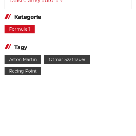
Další články autora →
Kategorie
Formule 1
Tagy
Aston Martin
Otmar Szafnauer
Racing Point