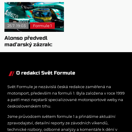
sezóny 2026
Hungaroringu první
test
25.7. 19:03
Formule 1
Alonso předvedl
maďarský zázrak:
Dostal svůj traktor do
Q2
O redakci Svět Formule
Svět Formule je nezávislá česká redakce zaměřená na
motorsport, především na formuli 1. Byla založena v roce 1999
a patří mezi nejstarší specializované motorsportové weby na
československém trhu.
Jsme průvodcem světem formule 1 a přinášíme aktuální
zpravodajství, detailní reporty ze závodních víkendů,
technické rozbory, odborné analýzy a komentáře k dění v