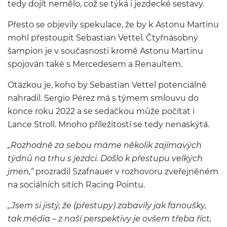
tedy dojít nemělo, což se týká i jezdecké sestavy.
Přesto se objevily spekulace, že by k Astonu Martinu
mohl přestoupit Sebastian Vettel. Čtyřnásobný
šampion je v současnosti kromě Astonu Martinu
spojován také s Mercedesem a Renaultem.
Otázkou je, koho by Sebastian Vettel potenciálně
nahradil. Sergio Pérez má s týmem smlouvu do
konce roku 2022 a se sedačkou může počítat i
Lance Stroll. Mnoho příležitostí se tedy nenaskýtá.
„Rozhodně za sebou máme několik zajímavých
týdnů na trhu s jezdci. Došlo k přestupu velkých
jmen,“
prozradil Szafnauer v rozhovoru zveřejněném
na sociálních sítích Racing Pointu.
„Jsem si jistý, že (přestupy) zabavily jak fanoušky,
tak média – z naší perspektivy je ovšem třeba říct,