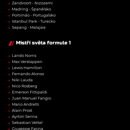
→
Zandvoort - Nizozemí
→
Madring - Španělsko
→
Portimão - Portugalsko
→
Istanbul Park - Turecko
→
Sepang - Malajsie
Mistři světa formule 1
→
Lando Norris
→
Max Verstappen
→
Lewis Hamilton
→
Fernando Alonso
→
Niki Lauda
→
Nico Rosberg
→
Emerson Fittipaldi
→
Juan Manuel Fangio
→
Mario Andretti
→
Alain Prost
→
Ayrton Senna
→
Sebastian Vettel
→
Giuseppe Farina