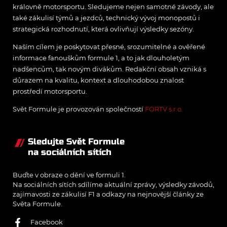
královně motorsportu. Sledujeme nejen samotné závody, ale
také zákulisí týmů a jezdců, technický vývoj monopostů i
strategická rozhodnutí, která ovlivňují výsledky sezóny.
Naším cílem je poskytovat přesné, srozumitelné a ověřené
informace fanouškům formule 1, a to jak dlouholetým
nadšencům, tak novým divákům. Redakční obsah vzniká s
důrazem na kvalitu, kontext a dlouhodobou znalost
prostředí motorsportu.
Svět Formule je provozován společností
FORTV s.r.o.
Sledujte Svět Formule
na sociálních sítích
Buďte v obraze o dění ve formuli 1.
Na sociálních sítích sdílíme aktuální zprávy, výsledky závodů,
zajímavosti ze zákulisí F1 a odkazy na nejnovější články ze
Světa Formule.
Facebook