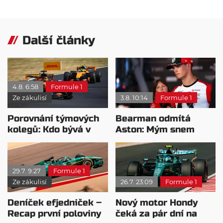
Další články
4.8. 6:58
Formule 1
Ze zákulisí
3.8. 10:14
Formule 1
Porovnání týmových
Bearman odmítá
kolegů: Kdo bývá v
Aston: Mým snem
sobotu nejrychlejší?
zůstává Ferrari
29.7. 9:27
Formule 1
Ze zákulisí
26.7. 23:09
Formule 1
Deníček efjedniček –
Nový motor Hondy
Recap první poloviny
čeká za pár dní na