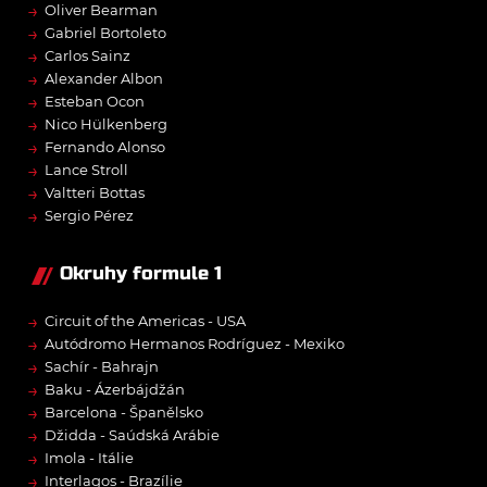
→
Oliver Bearman
→
Gabriel Bortoleto
→
Carlos Sainz
→
Alexander Albon
→
Esteban Ocon
→
Nico Hülkenberg
→
Fernando Alonso
→
Lance Stroll
→
Valtteri Bottas
→
Sergio Pérez
Okruhy formule 1
→
Circuit of the Americas - USA
→
Autódromo Hermanos Rodríguez - Mexiko
→
Sachír - Bahrajn
→
Baku - Ázerbájdžán
→
Barcelona - Španělsko
→
Džidda - Saúdská Arábie
→
Imola - Itálie
→
Interlagos - Brazílie