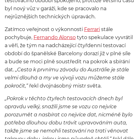
testovacího období spokojeno, protože většinu času
byl nový vůz v garáži, kde se pracovalo na
nejrůznějších technických úpravách.
Zatímco veřejnost o výkonnosti
Ferrari
stále
pochybuje,
Fernando Alonso
tyto spekulace vyvrátil
a věří, že tým na nadcházející čtyřdenní testovací
období do španělské Barcelony dorazí již v plné síle
a bude se moci plně soustředit na pokrok a sbírání
dat.
„Cesta k prvnímu závodu do Austrálie je stále
velmi dlouhá a my ve vývoji vozu můžeme stále
pokročit,“
řekl dvojnásobný mistr světa.
„Pokrok v těchto čtyřech testovacích dnech byl
opravdu velký, snažili jsme se vozu co nejvíce
porozumět a nasbírat co nejvíce dat, nicméně bylo
potřeba dlouhou dobu trávit upravováním auta,
takže jsme se nemohli testování na trati věnovat
takovou dobu, jakou jsme původně chtěli,“
řekl dále