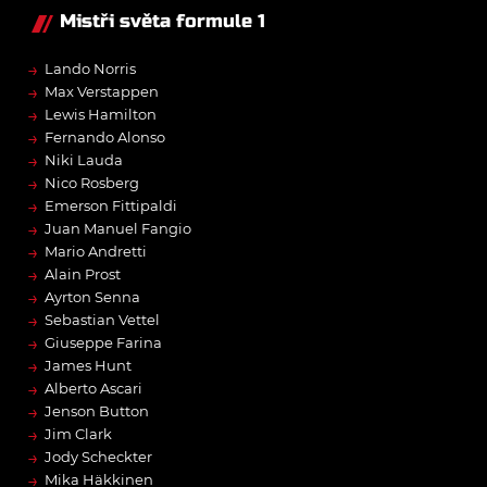
Mistři světa formule 1
→
Lando Norris
→
Max Verstappen
→
Lewis Hamilton
→
Fernando Alonso
→
Niki Lauda
→
Nico Rosberg
→
Emerson Fittipaldi
→
Juan Manuel Fangio
→
Mario Andretti
→
Alain Prost
→
Ayrton Senna
→
Sebastian Vettel
→
Giuseppe Farina
→
James Hunt
→
Alberto Ascari
→
Jenson Button
→
Jim Clark
→
Jody Scheckter
→
Mika Häkkinen