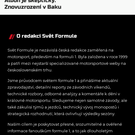
Albon je skeptický:
Znovuzrození v Baku
nepovažuje za reálne
O redakci Svět Formule
Svět Formule je nezávislá česká redakce zaměřená na
motorsport, především na formuli 1. Byla založena v roce 1999
a patří mezi nejstarší specializované motorsportové weby na
československém trhu.
Jsme průvodcem světem formule 1 a přinášíme aktuální
zpravodajství, detailní reporty ze závodních víkendů,
technické rozbory, odborné analýzy a komentáře k dění v
královně motorsportu. Sledujeme nejen samotné závody, ale
také zákulisí týmů a jezdců, technický vývoj monopostů i
strategická rozhodnutí, která ovlivňují výsledky sezóny.
Naším cílem je poskytovat přesné, srozumitelné a ověřené
informace fanouškům formule 1, a to jak dlouholetým