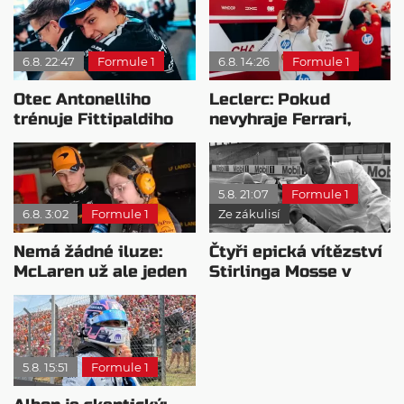
6.8. 22:47
Formule 1
6.8. 14:26
Formule 1
Otec Antonelliho
Leclerc: Pokud
trénuje Fittipaldiho
nevyhraje Ferrari,
syna: Brazilec
přeji titul
vychvaluje lídra
Antonellimu
5.8. 21:07
Formule 1
6.8. 3:02
Formule 1
Ze zákulisí
Nemá žádné iluze:
Čtyři epická vítězství
McLaren už ale jeden
Stirlinga Mosse v
návrat ze dna dokázal
motorsportu
5.8. 15:51
Formule 1