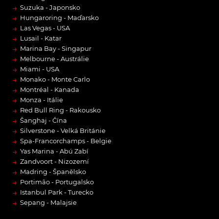
→
Suzuka - Japonsko
→
Hungaroring - Maďarsko
→
Las Vegas - USA
→
Lusail - Katar
→
Marina Bay - Singapur
→
Melbourne - Austrálie
→
Miami - USA
→
Monako - Monte Carlo
→
Montréal - Kanada
→
Monza - Itálie
→
Red Bull Ring - Rakousko
→
Šanghaj - Čína
→
Silverstone - Velká Británie
→
Spa-Francorchamps - Belgie
→
Yas Marina - Abú Zabí
→
Zandvoort - Nizozemí
→
Madring - Španělsko
→
Portimão - Portugalsko
→
Istanbul Park - Turecko
→
Sepang - Malajsie