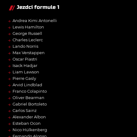
Jezdci formule 1
→
Andrea Kimi Antonelli
→
Lewis Hamilton
→
George Russell
→
Charles Leclerc
→
Lando Norris
→
Max Verstappen
→
Oscar Piastri
→
Isack Hadjar
→
Liam Lawson
→
Pierre Gasly
→
Arvid Lindblad
→
Franco Colapinto
→
Oliver Bearman
→
Gabriel Bortoleto
→
Carlos Sainz
→
Alexander Albon
→
Esteban Ocon
→
Nico Hülkenberg
→
Fernando Alonso