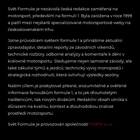
Svět Formule je nezávislá česká redakce zaměřená na
motorsport, především na formuli 1. Byla založena v roce 1999
a patří mezi nejstarší specializované motorsportové weby na
československém trhu.
Jsme průvodcem světem formule 1 a přinášíme aktuální
zpravodajství, detailní reporty ze závodních víkendů,
technické rozbory, odborné analýzy a komentáře k dění v
královně motorsportu. Sledujeme nejen samotné závody, ale
také zákulisí týmů a jezdců, technický vývoj monopostů i
strategická rozhodnutí, která ovlivňují výsledky sezóny.
Naším cílem je poskytovat přesné, srozumitelné a ověřené
informace fanouškům formule 1, a to jak dlouholetým
nadšencům, tak novým divákům. Redakční obsah vzniká s
důrazem na kvalitu, kontext a dlouhodobou znalost
prostředí motorsportu.
Svět Formule je provozován společností
FORTV s.r.o.