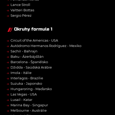
→
Lance Stroll
→
Valtteri Bottas
→
Sergio Pérez
Okruhy formule 1
→
Circuit of the Americas - USA
→
Autódromo Hermanos Rodríguez - Mexiko
→
Sachír - Bahrajn
→
Baku - Ázerbájdžán
→
Barcelona - Španělsko
→
Džidda - Saúdská Arábie
→
Imola - Itálie
→
Interlagos - Brazílie
→
Suzuka - Japonsko
→
Hungaroring - Maďarsko
→
Las Vegas - USA
→
Lusail - Katar
→
Marina Bay - Singapur
→
Melbourne - Austrálie