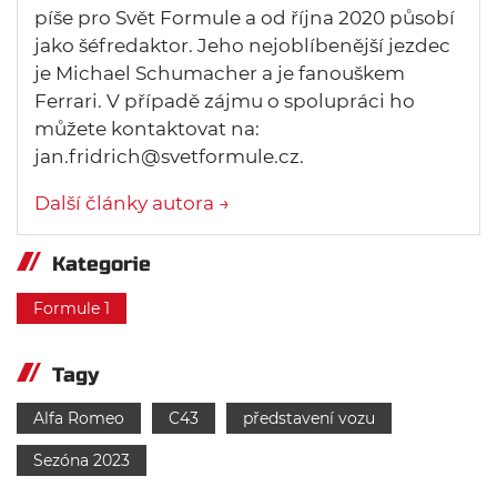
píše pro Svět Formule a od října 2020 působí
jako šéfredaktor. Jeho nejoblíbenější jezdec
je Michael Schumacher a je fanouškem
Ferrari. V případě zájmu o spolupráci ho
můžete kontaktovat na:
jan.fridrich@svetformule.cz.
Další články autora →
Kategorie
Formule 1
Tagy
Alfa Romeo
C43
představení vozu
Sezóna 2023