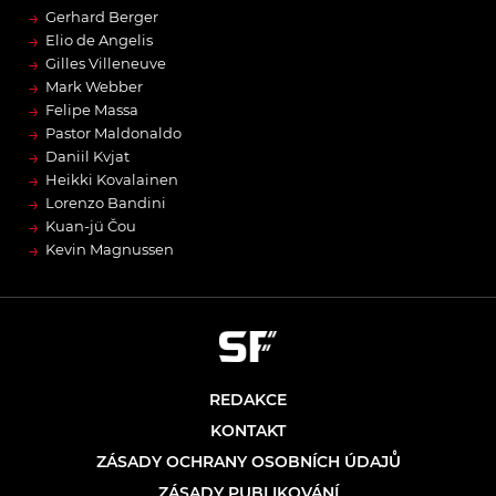
→
Gerhard Berger
→
Elio de Angelis
→
Gilles Villeneuve
→
Mark Webber
→
Felipe Massa
→
Pastor Maldonaldo
→
Daniil Kvjat
→
Heikki Kovalainen
→
Lorenzo Bandini
→
Kuan-jü Čou
→
Kevin Magnussen
REDAKCE
KONTAKT
ZÁSADY OCHRANY OSOBNÍCH ÚDAJŮ
ZÁSADY PUBLIKOVÁNÍ