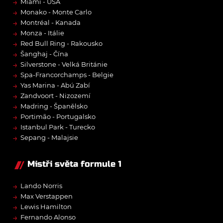
→
Miami - USA
→
Monako - Monte Carlo
→
Montréal - Kanada
→
Monza - Itálie
→
Red Bull Ring - Rakousko
→
Šanghaj - Čína
→
Silverstone - Velká Británie
→
Spa-Francorchamps - Belgie
→
Yas Marina - Abú Zabí
→
Zandvoort - Nizozemí
→
Madring - Španělsko
→
Portimão - Portugalsko
→
Istanbul Park - Turecko
→
Sepang - Malajsie
Mistři světa formule 1
→
Lando Norris
→
Max Verstappen
→
Lewis Hamilton
→
Fernando Alonso