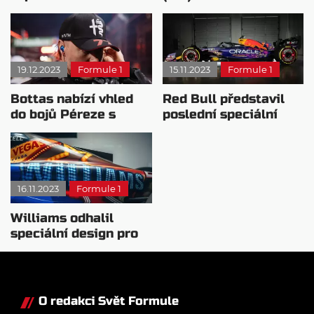
první legendy F1
Albon
19.12.2023
Formule 1
15.11.2023
Formule 1
Bottas nabízí vhled
Red Bull představil
do bojů Péreze s
poslední speciální
Verstappenem
design sezóny
16.11.2023
Formule 1
Williams odhalil
speciální design pro
VC Las Vegas
O redakci Svět Formule