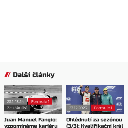
Další články
25.1. 13:54
Formule 1
Ze zákulisí
23.12.2023
Formule 1
Juan Manuel Fangio:
Ohlédnutí za sezónou
vzpomínáme kariéru
(3/3): Kvalifikační král