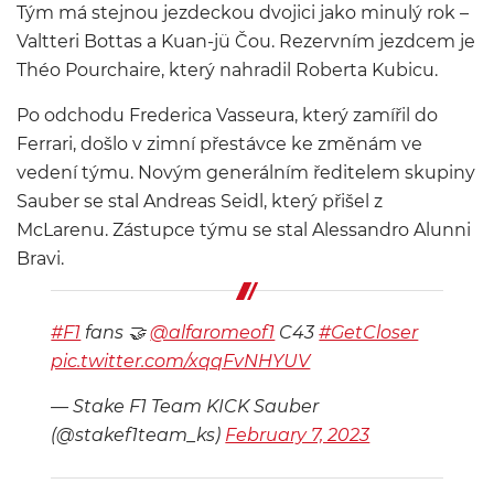
Tým má stejnou jezdeckou dvojici jako minulý rok –
Valtteri Bottas a Kuan-jü Čou. Rezervním jezdcem je
Théo Pourchaire, který nahradil Roberta Kubicu.
Po odchodu Frederica Vasseura, který zamířil do
Ferrari, došlo v zimní přestávce ke změnám ve
vedení týmu. Novým generálním ředitelem skupiny
Sauber se stal Andreas Seidl, který přišel z
McLarenu. Zástupce týmu se stal Alessandro Alunni
Bravi.
#F1
fans 🤝
@alfaromeof1
C43
#GetCloser
pic.twitter.com/xqqFvNHYUV
— Stake F1 Team KICK Sauber
(@stakef1team_ks)
February 7, 2023