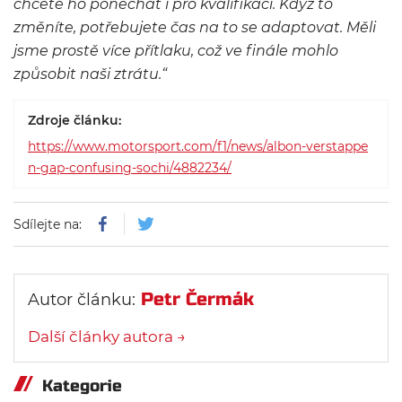
chcete ho ponechat i pro kvalifikaci. Když to
změníte, potřebujete čas na to se adaptovat. Měli
jsme prostě více přítlaku, což ve finále mohlo
způsobit naši ztrátu.“
Zdroje článku:
https://www.motorsport.com/f1/news/albon-verstappe
n-gap-confusing-sochi/4882234/
Sdílejte na:
Petr Čermák
Autor článku:
Další články autora →
Kategorie