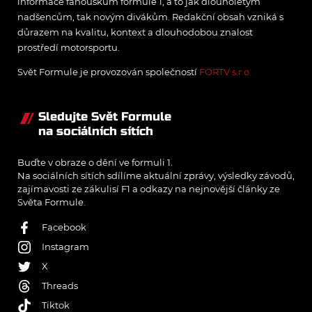
informace fanouškům formule 1, a to jak dlouholetým
nadšencům, tak novým divákům. Redakční obsah vzniká s
důrazem na kvalitu, kontext a dlouhodobou znalost
prostředí motorsportu.
Svět Formule je provozován společností
FORTV s.r.o.
Sledujte Svět Formule
na sociálních sítích
Buďte v obraze o dění ve formuli 1.
Na sociálních sítích sdílíme aktuální zprávy, výsledky závodů,
zajímavosti ze zákulisí F1 a odkazy na nejnovější články ze
Světa Formule.
Facebook
Instagram
X
Threads
Tiktok