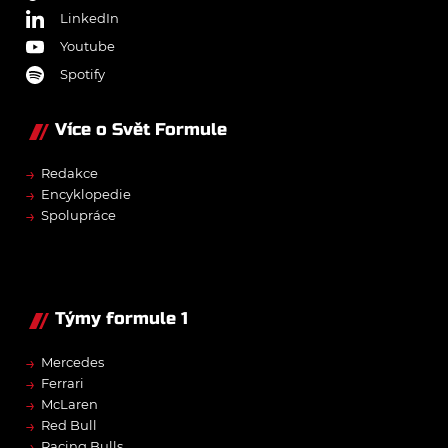
LinkedIn
Youtube
Spotify
Více o Svět Formule
→
Redakce
→
Encyklopedie
→
Spolupráce
Týmy formule 1
→
Mercedes
→
Ferrari
→
McLaren
→
Red Bull
→
Racing Bulls