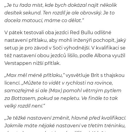
„Je tu řada míst, kde bych dokázal najít několik
desítek sekund. Ten rozdíl je ale obrovský. Je to
docela matoucí, máme co dělat.“
V pátek testovali oba jezdci Red Bullu odlišné
nastavení přítlaku, aby mohli inženýři pochopit, jaký
setup je pro závod v Soči výhodnější. V kvalifikaci se
též nastavení obou jezdců lišilo, podle Albona využil
Verstappen nižší přítlak.
„Max měl méně přítlaku,“
vysvětluje Brit s thajskou
licencí.
„Můžete to vidět v rychlosti na rovince,
samozřejmě si ale (Max) pomohl větrným pytlem
za Bottasem, pokud se nepletu. Ve finále to tak
velký rozdíl není.“
„Je těžké nastavení změnit, hlavně před kvalifikací.
Jakmile máte nějaké nastavení ve třetím tréninku,