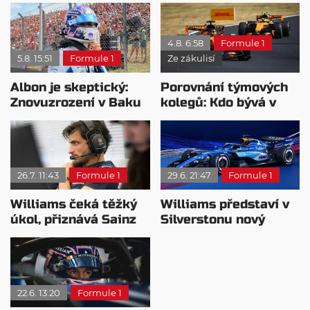
4.8. 6:58
Formule 1
5.8. 15:51
Formule 1
Ze zákulisí
Albon je skeptický:
Porovnání týmových
Znovuzrození v Baku
kolegů: Kdo bývá v
nepovažuje za reálne
sobotu nejrychlejší?
26.7. 11:43
Formule 1
29.6. 21:47
Formule 1
Williams čeká těžký
Williams představí v
úkol, přiznává Sainz
Silverstonu nový
design monopostu
22.6. 13:20
Formule 1