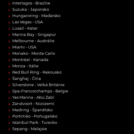
→
Interlagos - Brazílie
→
Suzuka - Japonsko
→
Hungaroring - Maďarsko
→
Las Vegas - USA
→
Lusail - Katar
→
Marina Bay - Singapur
→
Melbourne - Austrálie
→
Miami - USA
→
Monako - Monte Carlo
→
Montréal - Kanada
→
Monza - Itálie
→
Red Bull Ring - Rakousko
→
Šanghaj - Čína
→
Silverstone - Velká Británie
→
Spa-Francorchamps - Belgie
→
Yas Marina - Abú Zabí
→
Zandvoort - Nizozemí
→
Madring - Španělsko
→
Portimão - Portugalsko
→
Istanbul Park - Turecko
→
Sepang - Malajsie