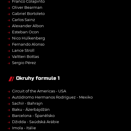
→
Franco Colapinto
→
Oliver Bearman
→
Gabriel Bortoleto
→
Carlos Sainz
→
Alexander Albon
→
Esteban Ocon
→
Nico Hülkenberg
→
Fernando Alonso
→
Lance Stroll
→
Valtteri Bottas
→
Sergio Pérez
Okruhy formule 1
→
Circuit of the Americas - USA
→
Autódromo Hermanos Rodríguez - Mexiko
→
Sachír - Bahrajn
→
Baku - Ázerbájdžán
→
Barcelona - Španělsko
→
Džidda - Saúdská Arábie
→
Imola - Itálie