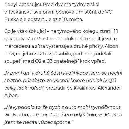
nebyl potěšující. Před dvěma týdny získal
v Toskánsku své první pódiové umístění, do VC
Ruska ale odstartuje až z 10. místa.
Co je však šokující – na týmového kolegu ztratil 1,1
sekundy. Max Verstappen dokázal rozdělit jezdce
Mercedesu a zítra vystartuje z druhé příčky. Albon
neví, co jeho ztrátu způsobilo, podle něj udělali
soupeři mezi Q2 a Q3 znatelnější krok vpřed.
„V první ani v druhé části kvalifikace jsem se necítil
špatně, působí to, že všichni kolem udělali (v Q3)
velký krok vpřed,“
prozradil po kvalifikaci Alexander
Albon.
„Nevypadalo to, že bych z auta mohl vymáčknout
víc. Nechápu to, protože jsem odjel kola, ve kterých
jsem se necítil vůbec špatně.“