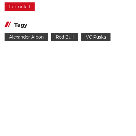
Formule 1
Tagy
Alexander Albon
Red Bull
VC Ruska