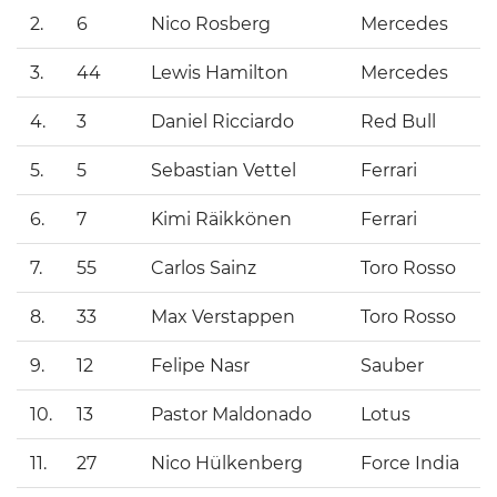
2.
6
Nico Rosberg
Mercedes
3.
44
Lewis Hamilton
Mercedes
4.
3
Daniel Ricciardo
Red Bull
5.
5
Sebastian Vettel
Ferrari
6.
7
Kimi Räikkönen
Ferrari
7.
55
Carlos Sainz
Toro Rosso
8.
33
Max Verstappen
Toro Rosso
9.
12
Felipe Nasr
Sauber
10.
13
Pastor Maldonado
Lotus
11.
27
Nico Hülkenberg
Force India