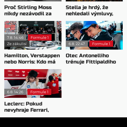
Proč Stirling Moss
Stella je hrdý, že
nikdy nezávodil za
nehledali výmluvy,
Ferrariho
proč nedokážou
bojovat o titul
7.8. 14:46
Formule 1
Ze zákulisí
6.8. 22:47
Formule 1
Hamilton, Verstappen
Otec Antonelliho
nebo Norris: Kdo má
trénuje Fittipaldiho
nejvyšší plat?
syna: Brazilec
vychvaluje lídra
6.8. 14:26
Formule 1
Leclerc: Pokud
nevyhraje Ferrari,
přeji titul
Antonellimu