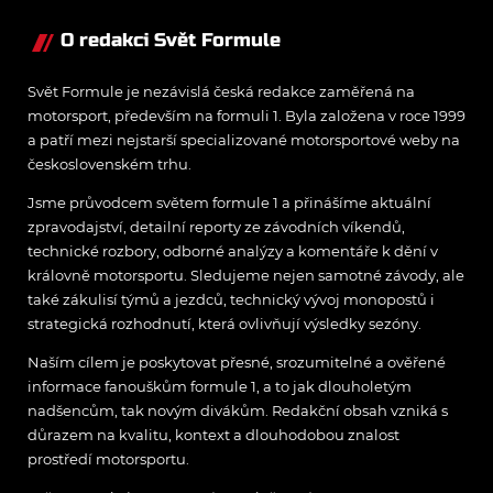
O redakci Svět Formule
Svět Formule je nezávislá česká redakce zaměřená na
motorsport, především na formuli 1. Byla založena v roce 1999
a patří mezi nejstarší specializované motorsportové weby na
československém trhu.
Jsme průvodcem světem formule 1 a přinášíme aktuální
zpravodajství, detailní reporty ze závodních víkendů,
technické rozbory, odborné analýzy a komentáře k dění v
královně motorsportu. Sledujeme nejen samotné závody, ale
také zákulisí týmů a jezdců, technický vývoj monopostů i
strategická rozhodnutí, která ovlivňují výsledky sezóny.
Naším cílem je poskytovat přesné, srozumitelné a ověřené
informace fanouškům formule 1, a to jak dlouholetým
nadšencům, tak novým divákům. Redakční obsah vzniká s
důrazem na kvalitu, kontext a dlouhodobou znalost
prostředí motorsportu.