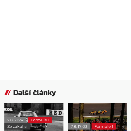
Další články
7.8. 21:24
Formule 1
Ze zákulisí
7.8. 17:03
Formule 1