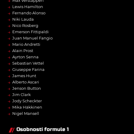
→
Max Verstappen
→
Lewis Hamilton
→
Fernando Alonso
→
Niki Lauda
→
Nico Rosberg
→
Emerson Fittipaldi
→
Juan Manuel Fangio
→
Mario Andretti
→
Alain Prost
→
Ayrton Senna
→
Sebastian Vettel
→
Giuseppe Farina
→
James Hunt
→
Alberto Ascari
→
Jenson Button
→
Jim Clark
→
Jody Scheckter
→
Mika Häkkinen
→
Nigel Mansell
Osobnosti formule 1