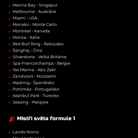
→
Marina Bay - Singapur
→
Melbourne - Austrálie
→
Miami - USA
→
Monako - Monte Carlo
→
Montréal - Kanada
→
Monza - Itálie
→
Red Bull Ring - Rakousko
→
Šanghaj - Čína
→
Silverstone - Velká Británie
→
Spa-Francorchamps - Belgie
→
Yas Marina - Abú Zabí
→
Zandvoort - Nizozemí
→
Madring - Španělsko
→
Portimão - Portugalsko
→
Istanbul Park - Turecko
→
Sepang - Malajsie
Mistři světa formule 1
→
Lando Norris