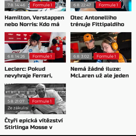
7.8. 14:46
Formule 1
6.8. 22:47
Formule 1
Hamilton, Verstappen
Otec Antonelliho
nebo Norris: Kdo má
trénuje Fittipaldiho
nejvyšší plat?
syna: Brazilec
vychvaluje lídra
6.8. 14:26
Formule 1
6.8. 3:02
Formule 1
Leclerc: Pokud
Nemá žádné iluze:
nevyhraje Ferrari,
McLaren už ale jeden
přeji titul
návrat ze dna dokázal
Antonellimu
5.8. 21:07
Formule 1
Ze zákulisí
Čtyři epická vítězství
Stirlinga Mosse v
motorsportu