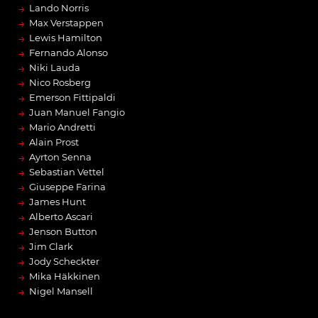
→
Lando Norris
→
Max Verstappen
→
Lewis Hamilton
→
Fernando Alonso
→
Niki Lauda
→
Nico Rosberg
→
Emerson Fittipaldi
→
Juan Manuel Fangio
→
Mario Andretti
→
Alain Prost
→
Ayrton Senna
→
Sebastian Vettel
→
Giuseppe Farina
→
James Hunt
→
Alberto Ascari
→
Jenson Button
→
Jim Clark
→
Jody Scheckter
→
Mika Häkkinen
→
Nigel Mansell