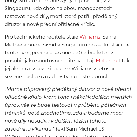
body. Smůlu chce britský tým prolomit již v
Singapuru, kde chce na obou monopostech
testovat nové díly, mezi které patří i předělaný
difuzor a nové přední přítlačné křídlo.
Pro technického ředitele stáje
Williams
, Sama
Michaela bude závod v Singapuru poslední štací pro
tento tým, počínaje sezonou 2012 bude totiž
působit jako sportovní ředitel ve stáji
McLaren
. I tak
jej ale mrzí, v jaké situaci se Williams v letošní
sezoně nachází a rád by týmu ještě pomohl.
„Máme připravený předělaný difuzor a nové přední
přítlačné křídlo, krom toho i několik dalších menších
úprav, vše se bude testovat v průběhu pátečních
tréninků, poté zhodnotíme, zda-li budeme moci
nové díly nasadit i v dalších fázích tohoto
závodního víkendu,“
řekl Sam Michael.
„S
Williamsem bych se rád rozloučil vítězstvím,