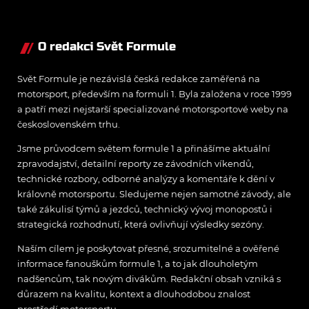
O redakci Svět Formule
Svět Formule je nezávislá česká redakce zaměřená na
motorsport, především na formuli 1. Byla založena v roce 1999
a patří mezi nejstarší specializované motorsportové weby na
československém trhu.
Jsme průvodcem světem formule 1 a přinášíme aktuální
zpravodajství, detailní reporty ze závodních víkendů,
technické rozbory, odborné analýzy a komentáře k dění v
královně motorsportu. Sledujeme nejen samotné závody, ale
také zákulisí týmů a jezdců, technický vývoj monopostů i
strategická rozhodnutí, která ovlivňují výsledky sezóny.
Naším cílem je poskytovat přesné, srozumitelné a ověřené
informace fanouškům formule 1, a to jak dlouholetým
nadšencům, tak novým divákům. Redakční obsah vzniká s
důrazem na kvalitu, kontext a dlouhodobou znalost