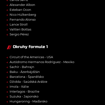
→
→
Alexander Albon
→
Esteban Ocon
→
Nico Hülkenberg
→
Fernando Alonso
→
Lance Stroll
→
Valtteri Bottas
→
Sergio Pérez
Okruhy formule 1
→
Circuit of the Americas - USA
→
Autódromo Hermanos Rodríguez - Mexiko
→
Sachír - Bahrajn
→
Baku - Ázerbájdžán
→
Barcelona - Španělsko
→
Džidda - Saúdská Arábie
→
Imola - Itálie
→
Interlagos - Brazílie
→
Suzuka - Japonsko
→
Hungaroring - Maďarsko