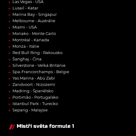
→
Las Vegas - USA
→
Lusail - Katar
→
Marina Bay - Singapur
→
Melbourne - Austrálie
→
Miami - USA
→
Monako - Monte Carlo
→
Montréal - Kanada
→
Monza - Itálie
→
Red Bull Ring - Rakousko
→
Šanghaj - Čína
→
Silverstone - Velká Británie
→
Spa-Francorchamps - Belgie
→
Yas Marina - Abú Zabí
→
Zandvoort - Nizozemí
→
Madring - Španělsko
→
Portimão - Portugalsko
→
Istanbul Park - Turecko
→
Sepang - Malajsie
Mistři světa formule 1