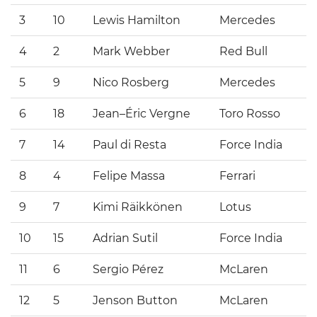
3
10
Lewis Hamilton
Mercedes
4
2
Mark Webber
Red Bull
5
9
Nico Rosberg
Mercedes
6
18
Jean–Éric Vergne
Toro Rosso
7
14
Paul di Resta
Force India
8
4
Felipe Massa
Ferrari
9
7
Kimi Räikkönen
Lotus
10
15
Adrian Sutil
Force India
11
6
Sergio Pérez
McLaren
12
5
Jenson Button
McLaren