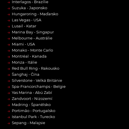
→
Interlagos - Brazílie
→
Suzuka - Japonsko
→
Hungaroring - Maďarsko
→
Las Vegas - USA
→
Lusail - Katar
→
Marina Bay - Singapur
→
Melbourne - Austrálie
→
Miami - USA
→
Monako - Monte Carlo
→
Montréal - Kanada
→
Monza - Itálie
→
Red Bull Ring - Rakousko
→
Šanghaj - Čína
→
Silverstone - Velká Británie
→
Spa-Francorchamps - Belgie
→
Yas Marina - Abú Zabí
→
Zandvoort - Nizozemí
→
Madring - Španělsko
→
Portimão - Portugalsko
→
Istanbul Park - Turecko
→
Sepang - Malajsie