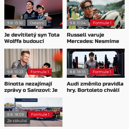
9.8. 15:32
Ostatní
9.8. 11:04
Formule 1
Je devítiletý syn Tota
Russell varuje
Wolffa budoucí
Mercedes: Nesmíme
hvězdou F1?
usnout na vavřínech
9.8. 10:23
Formule 1
8.8. 18:55
Formule 1
Binotta nezajímají
Audi změnilo pravidla
zprávy o Sainzovi: Je
hry. Bortoleto chválí
to důkaz, že Audi
nový tým i jeho
roste
mentalitu
8.8. 18:09
Formule 1
Ze zákulisí