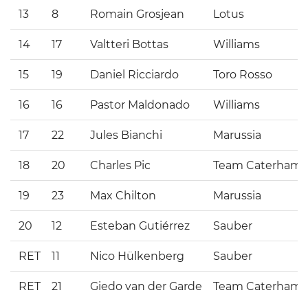
13
8
Romain Grosjean
Lotus
14
17
Valtteri Bottas
Williams
15
19
Daniel Ricciardo
Toro Rosso
16
16
Pastor Maldonado
Williams
17
22
Jules Bianchi
Marussia
18
20
Charles Pic
Team Caterham
19
23
Max Chilton
Marussia
20
12
Esteban Gutiérrez
Sauber
RET
11
Nico Hülkenberg
Sauber
RET
21
Giedo van der Garde
Team Caterham