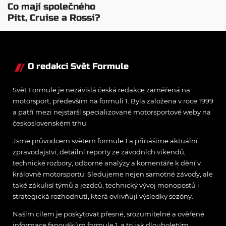
Co mají společného
Pitt, Cruise a Rossi?
Všichni řídili
monopost F1
O redakci Svět Formule
Svět Formule je nezávislá česká redakce zaměřená na
motorsport, především na formuli 1. Byla založena v roce 1999
a patří mezi nejstarší specializované motorsportové weby na
československém trhu.
Jsme průvodcem světem formule 1 a přinášíme aktuální
zpravodajství, detailní reporty ze závodních víkendů,
technické rozbory, odborné analýzy a komentáře k dění v
královně motorsportu. Sledujeme nejen samotné závody, ale
také zákulisí týmů a jezdců, technický vývoj monopostů i
strategická rozhodnutí, která ovlivňují výsledky sezóny.
Naším cílem je poskytovat přesné, srozumitelné a ověřené
informace fanouškům formule 1, a to jak dlouholetým