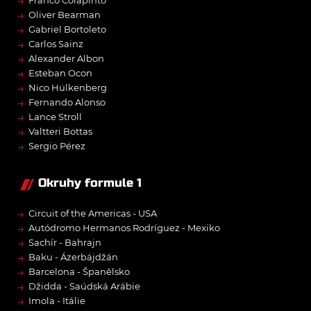
→
→
Oliver Bearman
→
Gabriel Bortoleto
→
Carlos Sainz
→
Alexander Albon
→
Esteban Ocon
→
Nico Hülkenberg
→
Fernando Alonso
→
Lance Stroll
→
Valtteri Bottas
→
Sergio Pérez
Okruhy formule 1
→
Circuit of the Americas - USA
→
Autódromo Hermanos Rodríguez - Mexiko
→
Sachír - Bahrajn
→
Baku - Ázerbájdžán
→
Barcelona - Španělsko
→
Džidda - Saúdská Arábie
→
Imola - Itálie