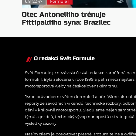
6.8. 22:47
Formule 1
Otec Antonelliho trénuje
Fittipaldiho syna: Brazilec
vychvaluje lídra
O redakci Svět Formule
Svět Formule je nezávislá česká redakce zaměřená na m
formuli 1. Byla založena v roce 1999 a patří mezi nejstarš
motorsportové weby na československém trhu.
Jsme průvodcem světem formule 1 a přinášíme aktuální z
reporty ze závodních víkendů, technické rozbory, odbo
dění v královně motorsportu. Sledujeme nejen samotné z
týmů a jezdců, technický vývoj monopostů i strategická 
výsledky sezóny.
Naším cílem je poskytovat přesné, srozumitelné a ově