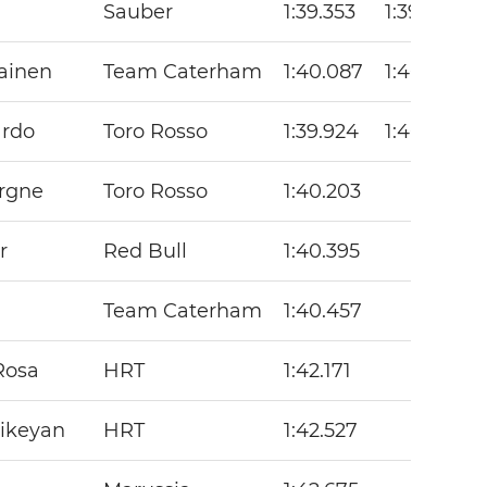
Sauber
1:39.353
1:39.358
ainen
Team Caterham
1:40.087
1:40.295
ardo
Toro Rosso
1:39.924
1:40.358
ergne
Toro Rosso
1:40.203
r
Red Bull
1:40.395
Team Caterham
1:40.457
Rosa
HRT
1:42.171
hikeyan
HRT
1:42.527