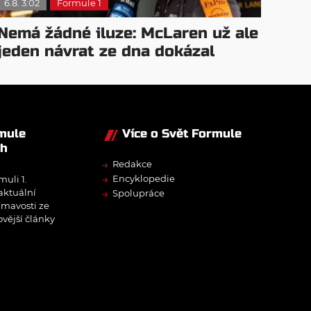
6.8. 3:02
Formule 1
Nemá žádné iluze: McLaren už ale
jeden návrat ze dna dokázal
rmule
Více o Svět Formule
ch
→
Redakce
→
Encyklopedie
muli 1.
→
 aktuální
Spolupráce
ímavosti ze
ovější články