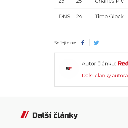
23
25
Charles Pic
DNS
24
Timo Glock
Sdílejte na:
Red
Autor článku:
Další články autora
Další články