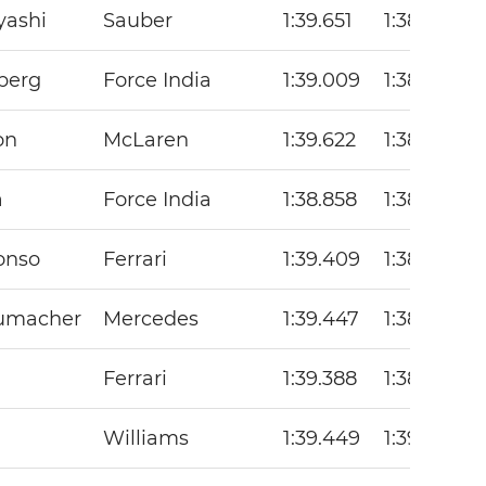
yashi
Sauber
1:39.651
1:38.703
berg
Force India
1:39.009
1:38.689
on
McLaren
1:39.622
1:38.563
a
Force India
1:38.858
1:38.519
onso
Ferrari
1:39.409
1:38.707
humacher
Mercedes
1:39.447
1:38.770
a
Ferrari
1:39.388
1:38.780
a
Williams
1:39.449
1:39.207