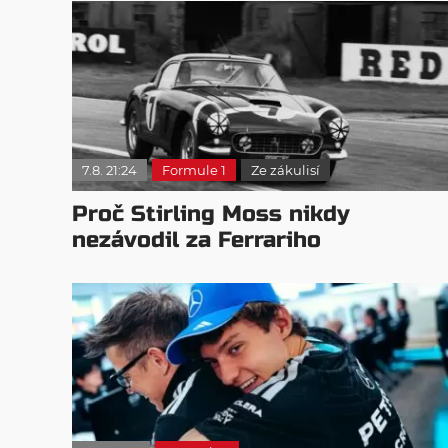
7.8. 21:24
Formule 1
Ze zákulisí
Proč Stirling Moss nikdy
nezávodil za Ferrariho