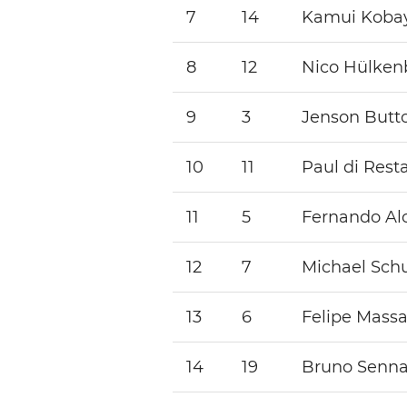
7
14
Kamui Koba
8
12
Nico Hülken
9
3
Jenson Butt
10
11
Paul di Rest
11
5
Fernando Al
12
7
Michael Sc
13
6
Felipe Mass
14
19
Bruno Senn