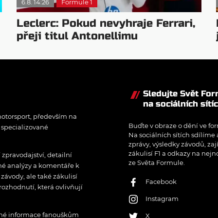
6.8. 14:26
Formule 1
Leclerc: Pokud nevyhraje Ferrari,
přeji titul Antonellimu
Sledujte Svět Fo
na sociálních sítí
otorsport, především na
Buďte v obraze o dění ve for
í specializované
Na sociálních sítích sdílíme
zprávy, výsledky závodů, zaj
zákulisí F1 a odkazy na nejn
pravodajství, detailní
ze Světa Formule.
rné analýzy a komentáře k
ávody, ale také zákulisí
Facebook
rozhodnutí, která ovlivňují
Instagram
řené informace fanouškům
X