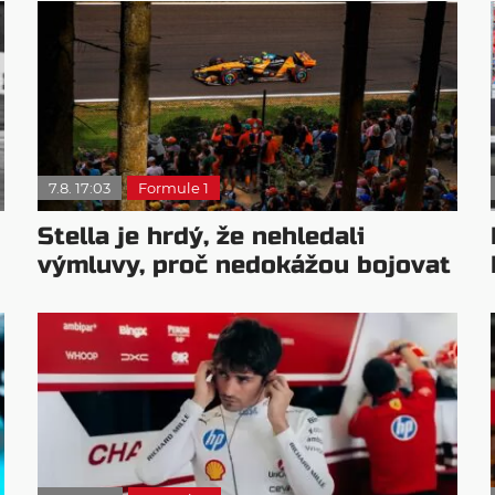
7.8. 17:03
Formule 1
Stella je hrdý, že nehledali
výmluvy, proč nedokážou bojovat
o titul