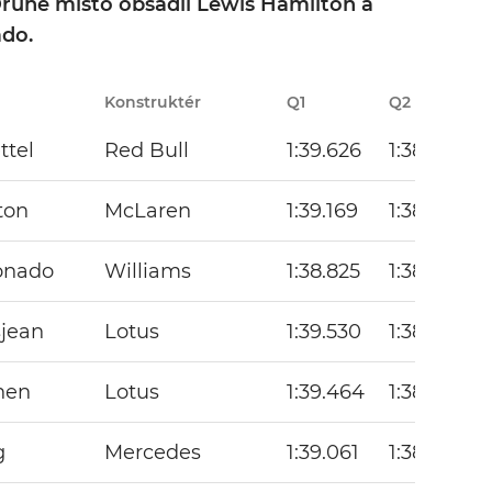
 Druhé místo obsadil Lewis Hamilton a
ado.
Konstruktér
Q1
Q2
ttel
Red Bull
1:39.626
1:38.530
ton
McLaren
1:39.169
1:38.616
onado
Williams
1:38.825
1:38.570
jean
Lotus
1:39.530
1:38.489
nen
Lotus
1:39.464
1:38.531
g
Mercedes
1:39.061
1:38.504