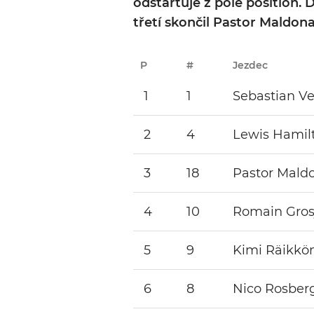
odstartuje z pole position.
třetí skončil Pastor Maldon
P
#
Jezdec
1
1
Sebastian Ve
2
4
Lewis Hamil
3
18
Pastor Mald
4
10
Romain Gros
5
9
Kimi Räikkö
6
8
Nico Rosber