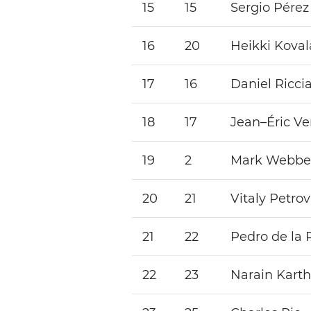
15
15
Sergio Pérez
16
20
Heikki Koval
17
16
Daniel Ricci
18
17
Jean–Éric V
19
2
Mark Webbe
20
21
Vitaly Petrov
21
22
Pedro de la 
22
23
Narain Kart