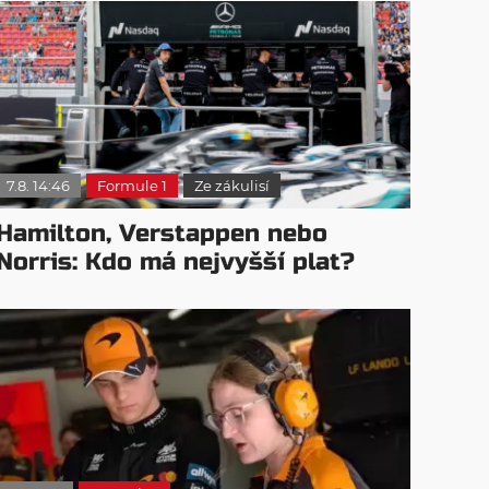
7.8. 14:46
Formule 1
Ze zákulisí
Hamilton, Verstappen nebo
Norris: Kdo má nejvyšší plat?