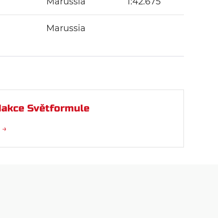
Marussia
1:42.675
Marussia
akce Světformule
 →