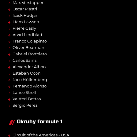
→
Max Verstappen
→
Oscar Piastri
→
Isack Hadjar
→
Liam Lawson
→
Pierre Gasly
→
Arvid Lindblad
→
Franco Colapinto
→
Oliver Bearman
→
Gabriel Bortoleto
→
Carlos Sainz
→
Alexander Albon
→
Esteban Ocon
→
Nico Hülkenberg
→
Fernando Alonso
→
Lance Stroll
→
Valtteri Bottas
→
Sergio Pérez
Okruhy formule 1
→
Circuit of the Americas - USA