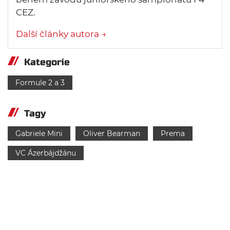
CEZ.
Další články autora →
Kategorie
Formule 2 a 3
Tagy
Gabriele Mini
Oliver Bearman
Prema
VC Ázerbájdžánu