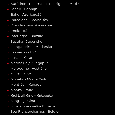
→
Autódromo Hermanos Rodríguez - Mexiko
→
Sachír - Bahrajn
→
Baku - Ázerbájdžán
→
Barcelona - Španělsko
→
Džidda - Saúdská Arábie
→
Imola - Itálie
→
Interlagos - Brazílie
→
Suzuka - Japonsko
→
Hungaroring - Maďarsko
→
Las Vegas - USA
→
Lusail - Katar
→
Marina Bay - Singapur
→
Melbourne - Austrálie
→
Miami - USA
→
Monako - Monte Carlo
→
Montréal - Kanada
→
Monza - Itálie
→
Red Bull Ring - Rakousko
→
Šanghaj - Čína
→
Silverstone - Velká Británie
→
Spa-Francorchamps - Belgie