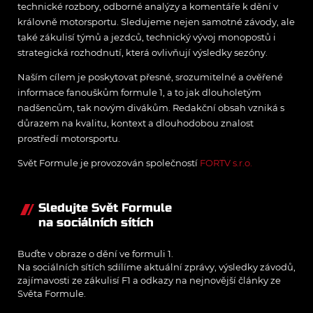
technické rozbory, odborné analýzy a komentáře k dění v
královně motorsportu. Sledujeme nejen samotné závody, ale
také zákulisí týmů a jezdců, technický vývoj monopostů i
strategická rozhodnutí, která ovlivňují výsledky sezóny.
Naším cílem je poskytovat přesné, srozumitelné a ověřené
informace fanouškům formule 1, a to jak dlouholetým
nadšencům, tak novým divákům. Redakční obsah vzniká s
důrazem na kvalitu, kontext a dlouhodobou znalost
prostředí motorsportu.
Svět Formule je provozován společností
FORTV s.r.o.
Sledujte Svět Formule
na sociálních sítích
Buďte v obraze o dění ve formuli 1.
Na sociálních sítích sdílíme aktuální zprávy, výsledky závodů,
zajímavosti ze zákulisí F1 a odkazy na nejnovější články ze
Světa Formule.