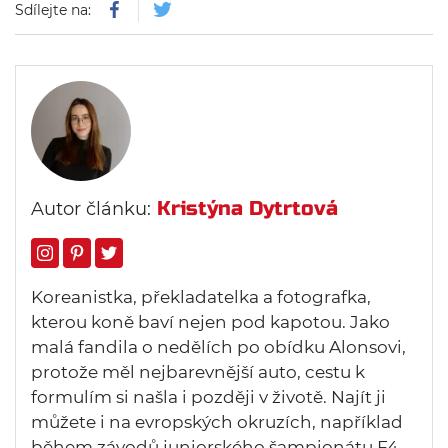
Sdílejte na:
Kristýna Dytrtová
Autor článku:
Koreanistka, překladatelka a fotografka,
kterou koně baví nejen pod kapotou. Jako
malá fandila o nedělích po obídku Alonsovi,
protože měl nejbarevnější auto, cestu k
formulím si našla i později v životě. Najít ji
můžete i na evropských okruzích, například
během závodů juniorského šampionátu F4