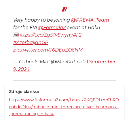
Very happy to be joining
@PREMA_Team
for the FIA
@Formula2
event at Baku
🆕️
https://t.co/Zg5TvSwyhy
#F2
#AzerbaijanGP
pic.twitter.com/T6DEuZQ6NM
— Gabriele Minì (@MiniGabriele)
September
9, 2024
Zdroje článku:
https://www.fiaformula2.com/Latest/PKQEDLmbThRO
eubdcDKui/gabriele-mini-to-replace-oliver-bearman-at
-prema-racing-in-baku