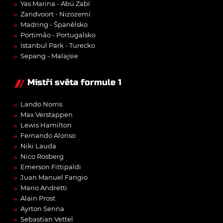
→
Yas Marina - Abú Zabí
→
Zandvoort - Nizozemí
→
Madring - Španělsko
→
Portimão - Portugalsko
→
Istanbul Park - Turecko
→
Sepang - Malajsie
Mistři světa formule 1
→
Lando Norris
→
Max Verstappen
→
Lewis Hamilton
→
Fernando Alonso
→
Niki Lauda
→
Nico Rosberg
→
Emerson Fittipaldi
→
Juan Manuel Fangio
→
Mario Andretti
→
Alain Prost
→
Ayrton Senna
→
Sebastian Vettel