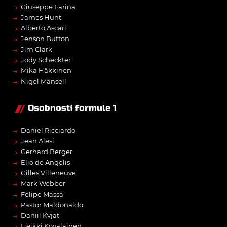
→
Giuseppe Farina
→
James Hunt
→
Alberto Ascari
→
Jenson Button
→
Jim Clark
→
Jody Scheckter
→
Mika Häkkinen
→
Nigel Mansell
Osobnosti formule 1
→
Daniel Ricciardo
→
Jean Alesi
→
Gerhard Berger
→
Elio de Angelis
→
Gilles Villeneuve
→
Mark Webber
→
Felipe Massa
→
Pastor Maldonaldo
→
Daniil Kvjat
→
Heikki Kovalainen