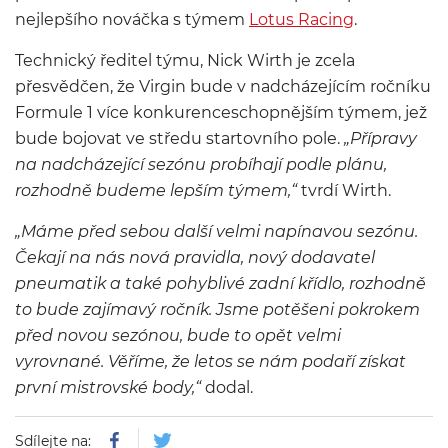
nejlepšího nováčka s týmem
Lotus Racing
.
Technický ředitel týmu, Nick Wirth je zcela
přesvědčen, že Virgin bude v nadcházejícím ročníku
Formule 1 více konkurenceschopnějším týmem, jež
bude bojovat ve středu startovního pole.
„Přípravy
na nadcházející sezónu probíhají podle plánu,
rozhodně budeme lepším týmem,“
tvrdí Wirth.
„Máme před sebou další velmi napínavou sezónu.
Čekají na nás nová pravidla, nový dodavatel
pneumatik a také pohyblivé zadní křídlo, rozhodně
to bude zajímavý ročník. Jsme potěšeni pokrokem
před novou sezónou, bude to opět velmi
vyrovnané. Věříme, že letos se nám podaří získat
první mistrovské body,“
dodal.
Sdílejte na: