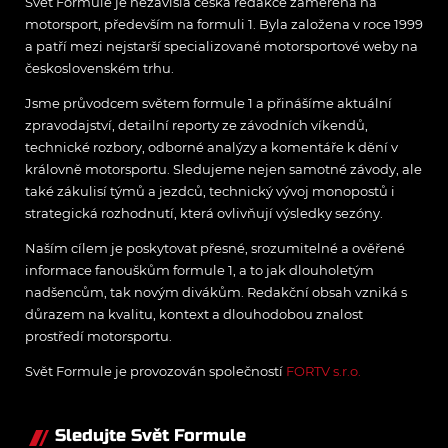
Svět Formule je nezávislá česká redakce zaměřená na
motorsport, především na formuli 1. Byla založena v roce 1999
a patří mezi nejstarší specializované motorsportové weby na
československém trhu.
Jsme průvodcem světem formule 1 a přinášíme aktuální
zpravodajství, detailní reporty ze závodních víkendů,
technické rozbory, odborné analýzy a komentáře k dění v
královně motorsportu. Sledujeme nejen samotné závody, ale
také zákulisí týmů a jezdců, technický vývoj monopostů i
strategická rozhodnutí, která ovlivňují výsledky sezóny.
Naším cílem je poskytovat přesné, srozumitelné a ověřené
informace fanouškům formule 1, a to jak dlouholetým
nadšencům, tak novým divákům. Redakční obsah vzniká s
důrazem na kvalitu, kontext a dlouhodobou znalost
prostředí motorsportu.
Svět Formule je provozován společností
FORTV s.r.o.
Sledujte Svět Formule