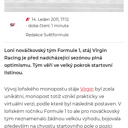
14. Leden 2011, 17:12
- doba čtení: 1 minuta
Redakce Světformule
Loni nováčkovský tým Formule 1, stáj Virgin
Racing je před nadcházející sezónou plná
optimismu. Tým věří ve velký pokrok startovní
listinou.
Vývoj loňského monopostu stáje
Virgin
byl zcela
unikátní, monopost totiž vznikl prakticky ve
virtuální verzi, podle které byl následně postaven. V
loňském ročníku Formule 1 to ale pro nováčkovský
tým neznamenalo žádnou velkou výhodu, bojovala
především na chvostu startovního pole o pozici