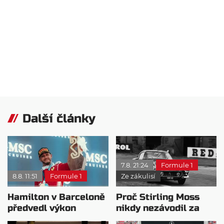
Další články
7.8. 21:24
Formule 1
8.8. 11:51
Formule 1
Ze zákulisí
Hamilton v Barceloně
Proč Stirling Moss
předvedl výkon
nikdy nezávodil za
pravého šampiona
Ferrariho