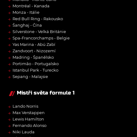
→
Montréal - Kanada
→
Monza - Itálie
→
Red Bull Ring - Rakousko
→
Šanghaj - Čína
→
Silverstone - Velká Británie
→
Spa-Francorchamps - Belgie
→
Yas Marina - Abú Zabí
→
Zandvoort - Nizozemí
→
Madring - Španělsko
→
Portimão - Portugalsko
→
Istanbul Park - Turecko
→
Sepang - Malajsie
Mistři světa formule 1
→
Lando Norris
→
Max Verstappen
→
Lewis Hamilton
→
Fernando Alonso
→
Niki Lauda