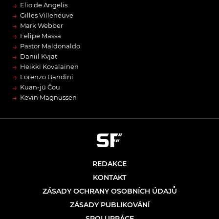
→
Elio de Angelis
→
Gilles Villeneuve
→
Mark Webber
→
Felipe Massa
→
Pastor Maldonaldo
→
Daniil Kvjat
→
Heikki Kovalainen
→
Lorenzo Bandini
→
Kuan-jü Čou
→
Kevin Magnussen
REDAKCE
KONTAKT
ZÁSADY OCHRANY OSOBNÍCH ÚDAJŮ
ZÁSADY PUBLIKOVÁNÍ
SPOLUPRÁCE