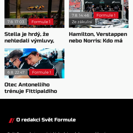
7.8. 14:46
Formule 1
7.8. 17:03
Formule 1
Ze zákulisí
Stella je hrdý, že
Hamilton, Verstappen
nehledali výmluvy,
nebo Norris: Kdo má
proč nedokážou
nejvyšší plat?
bojovat o titul
6.8. 22:47
Formule 1
Otec Antonelliho
trénuje Fittipaldiho
syna: Brazilec
vychvaluje lídra
O redakci Svět Formule