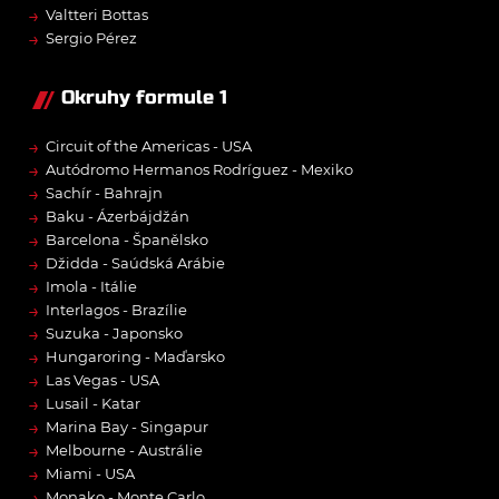
→
Valtteri Bottas
→
Sergio Pérez
Okruhy formule 1
→
Circuit of the Americas - USA
→
Autódromo Hermanos Rodríguez - Mexiko
→
Sachír - Bahrajn
→
Baku - Ázerbájdžán
→
Barcelona - Španělsko
→
Džidda - Saúdská Arábie
→
Imola - Itálie
→
Interlagos - Brazílie
→
Suzuka - Japonsko
→
Hungaroring - Maďarsko
→
Las Vegas - USA
→
Lusail - Katar
→
Marina Bay - Singapur
→
Melbourne - Austrálie
→
Miami - USA
→
Monako - Monte Carlo