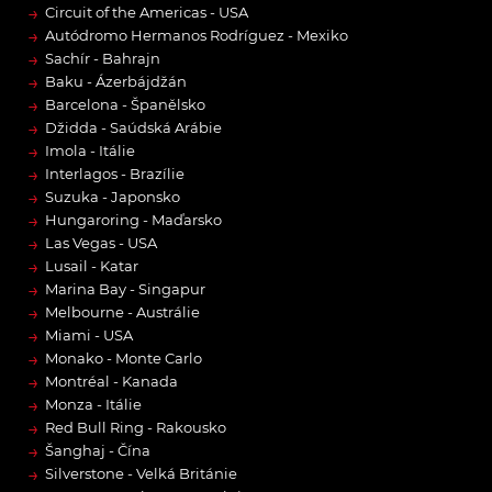
→
Circuit of the Americas - USA
→
Autódromo Hermanos Rodríguez - Mexiko
→
Sachír - Bahrajn
→
Baku - Ázerbájdžán
→
Barcelona - Španělsko
→
Džidda - Saúdská Arábie
→
Imola - Itálie
→
Interlagos - Brazílie
→
Suzuka - Japonsko
→
Hungaroring - Maďarsko
→
Las Vegas - USA
→
Lusail - Katar
→
Marina Bay - Singapur
→
Melbourne - Austrálie
→
Miami - USA
→
Monako - Monte Carlo
→
Montréal - Kanada
→
Monza - Itálie
→
Red Bull Ring - Rakousko
→
Šanghaj - Čína
→
Silverstone - Velká Británie