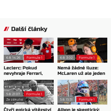
Další články
6.8. 14:26
Formule 1
6.8. 3:02
Formule 1
Leclerc: Pokud
Nemá žádné iluze:
nevyhraje Ferrari,
McLaren už ale jeden
přeji titul
návrat ze dna dokázal
Antonellimu
5.8. 21:07
Formule 1
Ze zákulisí
5.8. 15:51
Formule 1
Čtyři epická vítězství
Albon je skeptický: