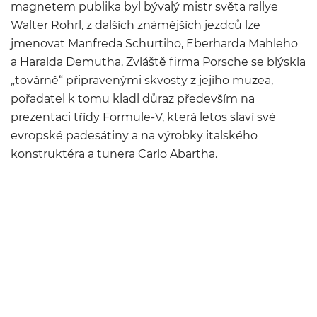
magnetem publika byl bývalý mistr světa rallye
Walter Röhrl, z dalších známějších jezdců lze
jmenovat Manfreda Schurtiho, Eberharda Mahleho
a Haralda Demutha. Zvláště firma Porsche se blýskla
„továrně“ připravenými skvosty z jejího muzea,
pořadatel k tomu kladl důraz především na
prezentaci třídy Formule-V, která letos slaví své
evropské padesátiny a na výrobky italského
konstruktéra a tunera Carlo Abartha.