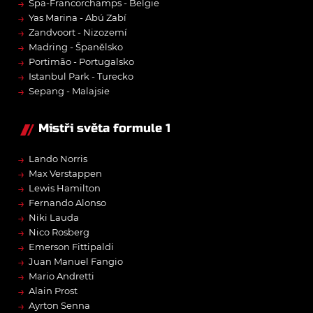
→
Spa-Francorchamps - Belgie
→
Yas Marina - Abú Zabí
→
Zandvoort - Nizozemí
→
Madring - Španělsko
→
Portimão - Portugalsko
→
Istanbul Park - Turecko
→
Sepang - Malajsie
Mistři světa formule 1
→
Lando Norris
→
Max Verstappen
→
Lewis Hamilton
→
Fernando Alonso
→
Niki Lauda
→
Nico Rosberg
→
Emerson Fittipaldi
→
Juan Manuel Fangio
→
Mario Andretti
→
Alain Prost
→
Ayrton Senna