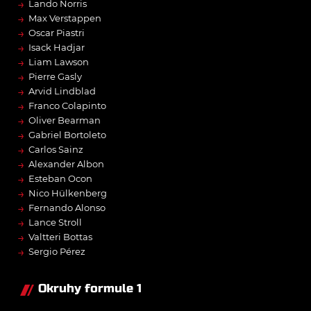
→
Lando Norris
→
Max Verstappen
→
Oscar Piastri
→
Isack Hadjar
→
Liam Lawson
→
Pierre Gasly
→
Arvid Lindblad
→
Franco Colapinto
→
Oliver Bearman
→
Gabriel Bortoleto
→
Carlos Sainz
→
Alexander Albon
→
Esteban Ocon
→
Nico Hülkenberg
→
Fernando Alonso
→
Lance Stroll
→
Valtteri Bottas
→
Sergio Pérez
Okruhy formule 1