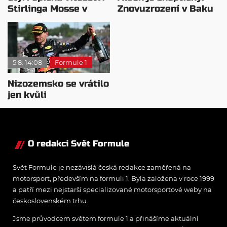
Stirlinga Mosse v
Znovuzrození v Baku
motorsportu
nepovažuje za reálne
5.8. 14:08
Formule 1
Nizozemsko se vrátilo
jen kvůli
Verstappenovi, říká
Ecclestone
O redakci Svět Formule
Svět Formule je nezávislá česká redakce zaměřená na
motorsport, především na formuli 1. Byla založena v roce 1999
a patří mezi nejstarší specializované motorsportové weby na
československém trhu.
Jsme průvodcem světem formule 1 a přinášíme aktuální