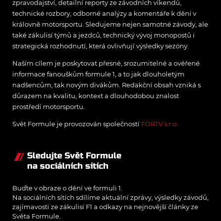
zpravodajství, detailní reporty ze závodních víkendů,
technické rozbory, odborné analýzy a komentáře k dění v
královně motorsportu. Sledujeme nejen samotné závody, ale
také zákulisí týmů a jezdců, technický vývoj monopostů i
strategická rozhodnutí, která ovlivňují výsledky sezóny.
Naším cílem je poskytovat přesné, srozumitelné a ověřené
informace fanouškům formule 1, a to jak dlouholetým
nadšencům, tak novým divákům. Redakční obsah vzniká s
důrazem na kvalitu, kontext a dlouhodobou znalost
prostředí motorsportu.
Svět Formule je provozován společností
FORTV s.r.o.
Sledujte Svět Formule
na sociálních sítích
Buďte v obraze o dění ve formuli 1.
Na sociálních sítích sdílíme aktuální zprávy, výsledky závodů,
zajímavosti ze zákulisí F1 a odkazy na nejnovější články ze
Světa Formule.