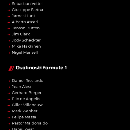
→
Sebastian Vettel
→
Giuseppe Farina
→
James Hunt
→
Alberto Ascari
→
Jenson Button
→
Jim Clark
→
Jody Scheckter
→
Mika Häkkinen
→
Nigel Mansell
Osobnosti formule 1
→
Daniel Ricciardo
→
Jean Alesi
→
Gerhard Berger
→
Elio de Angelis
→
Gilles Villeneuve
→
Mark Webber
→
Felipe Massa
→
Pastor Maldonaldo
→
Daniil Kvjat