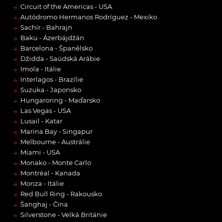
→
Circuit of the Americas - USA
→
Autódromo Hermanos Rodríguez - Mexiko
→
Sachír - Bahrajn
→
Baku - Ázerbájdžán
→
Barcelona - Španělsko
→
Džidda - Saúdská Arábie
→
Imola - Itálie
→
Interlagos - Brazílie
→
Suzuka - Japonsko
→
Hungaroring - Maďarsko
→
Las Vegas - USA
→
Lusail - Katar
→
Marina Bay - Singapur
→
Melbourne - Austrálie
→
Miami - USA
→
Monako - Monte Carlo
→
Montréal - Kanada
→
Monza - Itálie
→
Red Bull Ring - Rakousko
→
Šanghaj - Čína
→
Silverstone - Velká Británie