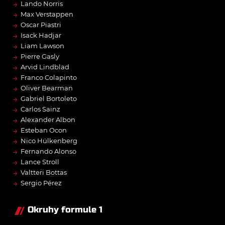
→
Lando Norris
→
Max Verstappen
→
Oscar Piastri
→
Isack Hadjar
→
Liam Lawson
→
Pierre Gasly
→
Arvid Lindblad
→
Franco Colapinto
→
Oliver Bearman
→
Gabriel Bortoleto
→
Carlos Sainz
→
Alexander Albon
→
Esteban Ocon
→
Nico Hülkenberg
→
Fernando Alonso
→
Lance Stroll
→
Valtteri Bottas
→
Sergio Pérez
Okruhy formule 1