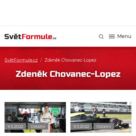
Menu
SvětFormule.cz
/
Zdeněk Chovanec-Lopez
Zdeněk Chovanec-Lopez
9.5.2022
Ostatní
9.5.2022
Ostatní