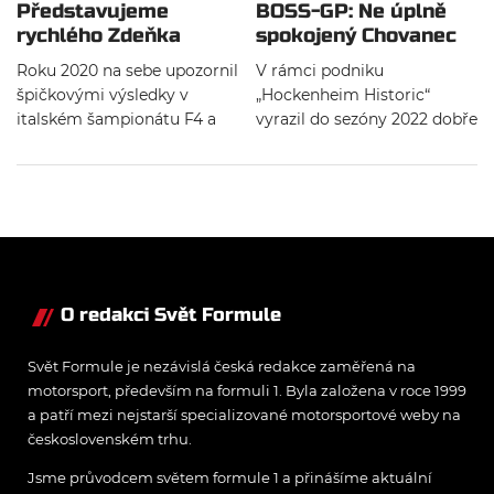
Představujeme
BOSS-GP: Ne úplně
rychlého Zdeňka
spokojený Chovanec
Chovance Lopeze
vítězí v Hockenheimu
Roku 2020 na sebe upozornil
V rámci podniku
špičkovými výsledky v
„Hockenheim Historic“
italském šampionátu F4 a
vyrazil do sezóny 2022 dobře
koncem minulé sezóny byl
obsazený šampionát BOSS-
členem Charouz Racing
Grand Prix pro vozy F1 a
Systemu. Kdo ale tento
GP2. Oba závody ovládl
Venezolánec s českým
překvapivě Rakušan Ingo
jménem přesně je, ví jen
Gerstl na voze Toro Rosso F1,
málokdo. V Hockenheimu si
výborným debutem na voze
obrýlený pilot formule
GP2 ovšem přesvědčil i
BOSS o svém nadmíru
O redakci Svět Formule
Zdeněk Chovanec-Lopez.
pestrém 17letém životě
popovídal s Romanem
Svět Formule je nezávislá česká redakce zaměřená na
Klemmem.
motorsport, především na formuli 1. Byla založena v roce 1999
a patří mezi nejstarší specializované motorsportové weby na
československém trhu.
Jsme průvodcem světem formule 1 a přinášíme aktuální