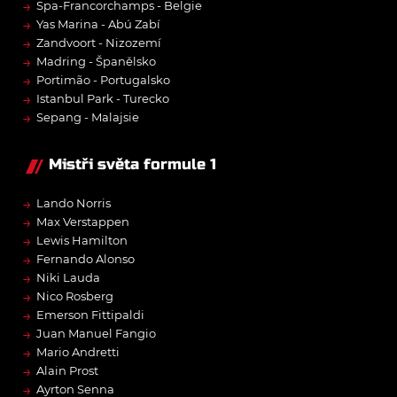
→
Spa-Francorchamps - Belgie
→
Yas Marina - Abú Zabí
→
Zandvoort - Nizozemí
→
Madring - Španělsko
→
Portimão - Portugalsko
→
Istanbul Park - Turecko
→
Sepang - Malajsie
Mistři světa formule 1
→
Lando Norris
→
Max Verstappen
→
Lewis Hamilton
→
Fernando Alonso
→
Niki Lauda
→
Nico Rosberg
→
Emerson Fittipaldi
→
Juan Manuel Fangio
→
Mario Andretti
→
Alain Prost
→
Ayrton Senna