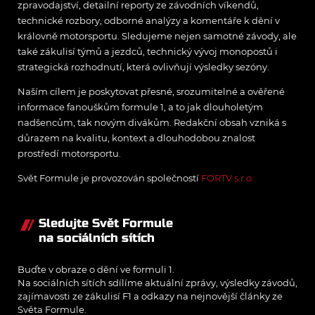
zpravodajství, detailní reporty ze závodních víkendů,
technické rozbory, odborné analýzy a komentáře k dění v
královně motorsportu. Sledujeme nejen samotné závody, ale
také zákulisí týmů a jezdců, technický vývoj monopostů i
strategická rozhodnutí, která ovlivňují výsledky sezóny.
Naším cílem je poskytovat přesné, srozumitelné a ověřené
informace fanouškům formule 1, a to jak dlouholetým
nadšencům, tak novým divákům. Redakční obsah vzniká s
důrazem na kvalitu, kontext a dlouhodobou znalost
prostředí motorsportu.
Svět Formule je provozován společností
FORTV s.r.o.
Sledujte Svět Formule
na sociálních sítích
Buďte v obraze o dění ve formuli 1.
Na sociálních sítích sdílíme aktuální zprávy, výsledky závodů,
zajímavosti ze zákulisí F1 a odkazy na nejnovější články ze
Světa Formule.