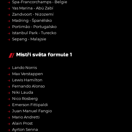
→
Spa-Francorchamps - Belgie
→
Yas Marina - Abú Zabí
→
Zandvoort - Nizozemí
→
Madring - Španělsko
→
Portimão - Portugalsko
→
Istanbul Park - Turecko
→
Sepang - Malajsie
Mistři světa formule 1
→
Lando Norris
→
Max Verstappen
→
Lewis Hamilton
→
Fernando Alonso
→
Niki Lauda
→
Nico Rosberg
→
Emerson Fittipaldi
→
Juan Manuel Fangio
→
Mario Andretti
→
Alain Prost
→
Ayrton Senna