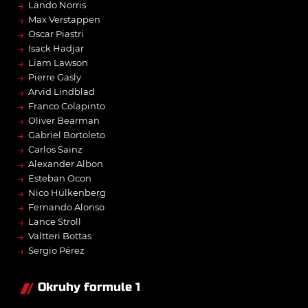
→
Lando Norris
→
Max Verstappen
→
Oscar Piastri
→
Isack Hadjar
→
Liam Lawson
→
Pierre Gasly
→
Arvid Lindblad
→
Franco Colapinto
→
Oliver Bearman
→
Gabriel Bortoleto
→
Carlos Sainz
→
Alexander Albon
→
Esteban Ocon
→
Nico Hülkenberg
→
Fernando Alonso
→
Lance Stroll
→
Valtteri Bottas
→
Sergio Pérez
Okruhy formule 1