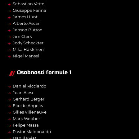
→
Sebastian Vettel
→
Giuseppe Farina
→
James Hunt
→
Alberto Ascari
→
Jenson Button
→
Jim Clark
→
Jody Scheckter
→
Mika Häkkinen
→
Nigel Mansell
Osobnosti formule 1
→
Daniel Ricciardo
→
Jean Alesi
→
Gerhard Berger
→
Elio de Angelis
→
Gilles Villeneuve
→
Mark Webber
→
Felipe Massa
→
Pastor Maldonaldo
→
Daniil Kvjat