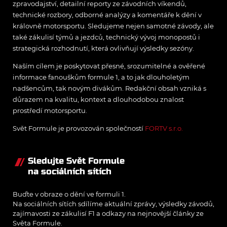
zpravodajství, detailní reporty ze závodních víkendů,
technické rozbory, odborné analýzy a komentáře k dění v
královně motorsportu. Sledujeme nejen samotné závody, ale
také zákulisí týmů a jezdců, technický vývoj monopostů i
strategická rozhodnutí, která ovlivňují výsledky sezóny.
Naším cílem je poskytovat přesné, srozumitelné a ověřené
informace fanouškům formule 1, a to jak dlouholetým
nadšencům, tak novým divákům. Redakční obsah vzniká s
důrazem na kvalitu, kontext a dlouhodobou znalost
prostředí motorsportu.
Svět Formule je provozován společností
FORTV s.r.o.
Sledujte Svět Formule
na sociálních sítích
Buďte v obraze o dění ve formuli 1.
Na sociálních sítích sdílíme aktuální zprávy, výsledky závodů,
zajímavosti ze zákulisí F1 a odkazy na nejnovější články ze
Světa Formule.