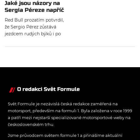
Jaké jsou názory na
Sergia Péreze napříč
paddockem?
Red Bull prozatím potvrdil,
že Sergio Pérez zůstává
jezdcem rudých býků i po
letní přestávce. Přinášíme
vám pohled napříč
paddockem na nelehkou
situaci mexického pilota a i
reakci Christiana Hornera.
O redakci Svět Formule
Svět Formule je nezávislá česká redakce zaměřená na
motorsport, především na formuli 1. Byla založena v roce 1999
a patří mezi nejstarší specializované motorsportové weby na
československém trhu.
Jsme průvodcem světem formule 1 a přinášíme aktuální