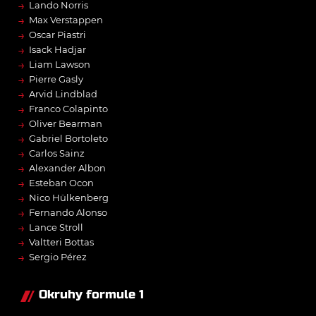
→
Lando Norris
→
Max Verstappen
→
Oscar Piastri
→
Isack Hadjar
→
Liam Lawson
→
Pierre Gasly
→
Arvid Lindblad
→
Franco Colapinto
→
Oliver Bearman
→
Gabriel Bortoleto
→
Carlos Sainz
→
Alexander Albon
→
Esteban Ocon
→
Nico Hülkenberg
→
Fernando Alonso
→
Lance Stroll
→
Valtteri Bottas
→
Sergio Pérez
Okruhy formule 1