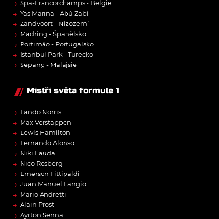
→
Spa-Francorchamps - Belgie
→
Yas Marina - Abú Zabí
→
Zandvoort - Nizozemí
→
Madring - Španělsko
→
Portimão - Portugalsko
→
Istanbul Park - Turecko
→
Sepang - Malajsie
Mistři světa formule 1
→
Lando Norris
→
Max Verstappen
→
Lewis Hamilton
→
Fernando Alonso
→
Niki Lauda
→
Nico Rosberg
→
Emerson Fittipaldi
→
Juan Manuel Fangio
→
Mario Andretti
→
Alain Prost
→
Ayrton Senna