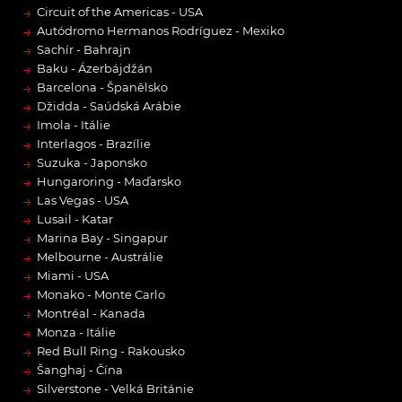
→
Circuit of the Americas - USA
→
Autódromo Hermanos Rodríguez - Mexiko
→
Sachír - Bahrajn
→
Baku - Ázerbájdžán
→
Barcelona - Španělsko
→
Džidda - Saúdská Arábie
→
Imola - Itálie
→
Interlagos - Brazílie
→
Suzuka - Japonsko
→
Hungaroring - Maďarsko
→
Las Vegas - USA
→
Lusail - Katar
→
Marina Bay - Singapur
→
Melbourne - Austrálie
→
Miami - USA
→
Monako - Monte Carlo
→
Montréal - Kanada
→
Monza - Itálie
→
Red Bull Ring - Rakousko
→
Šanghaj - Čína
→
Silverstone - Velká Británie