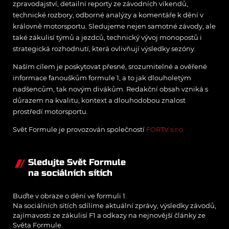
zpravodajství, detailní reporty ze závodních víkendů,
technické rozbory, odborné analýzy a komentáře k dění v
královně motorsportu. Sledujeme nejen samotné závody, ale
také zákulisí týmů a jezdců, technický vývoj monopostů i
strategická rozhodnutí, která ovlivňují výsledky sezóny.
Naším cílem je poskytovat přesné, srozumitelné a ověřené
informace fanouškům formule 1, a to jak dlouholetým
nadšencům, tak novým divákům. Redakční obsah vzniká s
důrazem na kvalitu, kontext a dlouhodobou znalost
prostředí motorsportu.
Svět Formule je provozován společností
FORTV s.r.o.
Sledujte Svět Formule
na sociálních sítích
Buďte v obraze o dění ve formuli 1.
Na sociálních sítích sdílíme aktuální zprávy, výsledky závodů,
zajímavosti ze zákulisí F1 a odkazy na nejnovější články ze
Světa Formule.