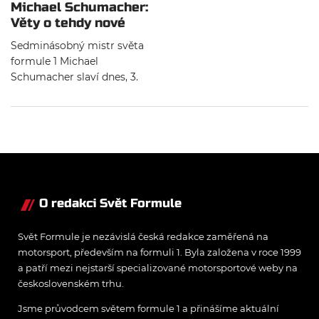
Michael Schumacher:
Věty o tehdy nové
vycházející hvězdě F1
Sedminásobný mistr světa
formule 1 Michael
Schumacher slaví dnes, 3.
ledna, své 57. narozeniny.
Komunitu královny
motorsportu ohromoval již
při své první celé sezóně v
roce 1992. To se samozřejmě
neobešlo bez slov tehdejší
chvály novinářů, kteří v
mladém Němci viděli už v té
O redakci Svět Formule
době budoucího šampiona.
Svět Formule je nezávislá česká redakce zaměřená na
motorsport, především na formuli 1. Byla založena v roce 1999
a patří mezi nejstarší specializované motorsportové weby na
československém trhu.
Jsme průvodcem světem formule 1 a přinášíme aktuální