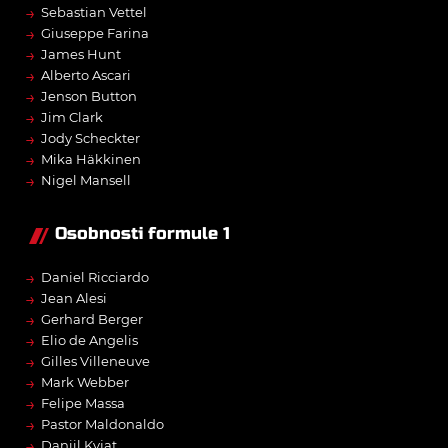
→
Sebastian Vettel
→
Giuseppe Farina
→
James Hunt
→
Alberto Ascari
→
Jenson Button
→
Jim Clark
→
Jody Scheckter
→
Mika Häkkinen
→
Nigel Mansell
Osobnosti formule 1
→
Daniel Ricciardo
→
Jean Alesi
→
Gerhard Berger
→
Elio de Angelis
→
Gilles Villeneuve
→
Mark Webber
→
Felipe Massa
→
Pastor Maldonaldo
→
Daniil Kvjat