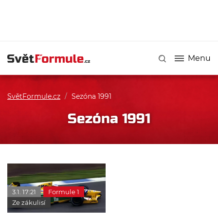
Menu
SvětFormule.cz
/
Sezóna 1991
Sezóna 1991
3.1. 17:21
Formule 1
Ze zákulisí