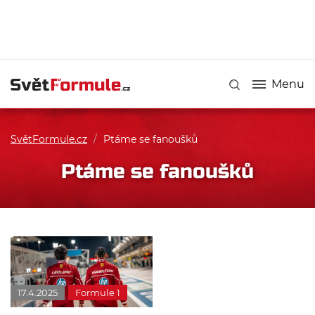
Menu
SvětFormule.cz
/
Ptáme se fanoušků
Ptáme se fanoušků
17.4.2025
Formule 1