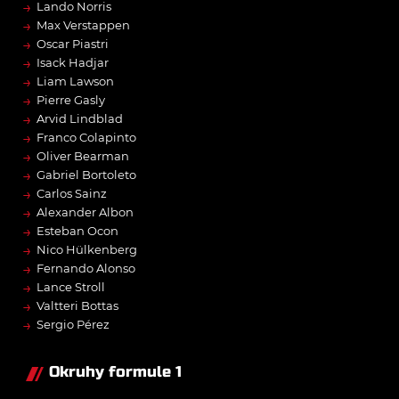
→
Lando Norris
→
Max Verstappen
→
Oscar Piastri
→
Isack Hadjar
→
Liam Lawson
→
Pierre Gasly
→
Arvid Lindblad
→
Franco Colapinto
→
Oliver Bearman
→
Gabriel Bortoleto
→
Carlos Sainz
→
Alexander Albon
→
Esteban Ocon
→
Nico Hülkenberg
→
Fernando Alonso
→
Lance Stroll
→
Valtteri Bottas
→
Sergio Pérez
Okruhy formule 1