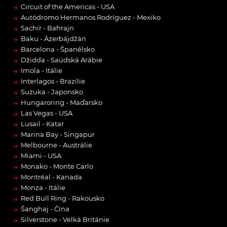
→
Circuit of the Americas - USA
→
Autódromo Hermanos Rodríguez - Mexiko
→
Sachír - Bahrajn
→
Baku - Ázerbájdžán
→
Barcelona - Španělsko
→
Džidda - Saúdská Arábie
→
Imola - Itálie
→
Interlagos - Brazílie
→
Suzuka - Japonsko
→
Hungaroring - Maďarsko
→
Las Vegas - USA
→
Lusail - Katar
→
Marina Bay - Singapur
→
Melbourne - Austrálie
→
Miami - USA
→
Monako - Monte Carlo
→
Montréal - Kanada
→
Monza - Itálie
→
Red Bull Ring - Rakousko
→
Šanghaj - Čína
→
Silverstone - Velká Británie