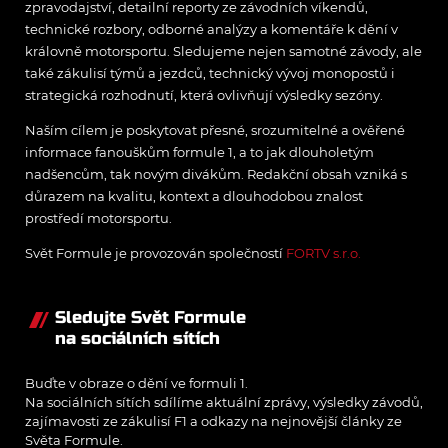
zpravodajství, detailní reporty ze závodních víkendů,
technické rozbory, odborné analýzy a komentáře k dění v
královně motorsportu. Sledujeme nejen samotné závody, ale
také zákulisí týmů a jezdců, technický vývoj monopostů i
strategická rozhodnutí, která ovlivňují výsledky sezóny.
Naším cílem je poskytovat přesné, srozumitelné a ověřené
informace fanouškům formule 1, a to jak dlouholetým
nadšencům, tak novým divákům. Redakční obsah vzniká s
důrazem na kvalitu, kontext a dlouhodobou znalost
prostředí motorsportu.
Svět Formule je provozován společností
FORTV s.r.o.
Sledujte Svět Formule
na sociálních sítích
Buďte v obraze o dění ve formuli 1.
Na sociálních sítích sdílíme aktuální zprávy, výsledky závodů,
zajímavosti ze zákulisí F1 a odkazy na nejnovější články ze
Světa Formule.