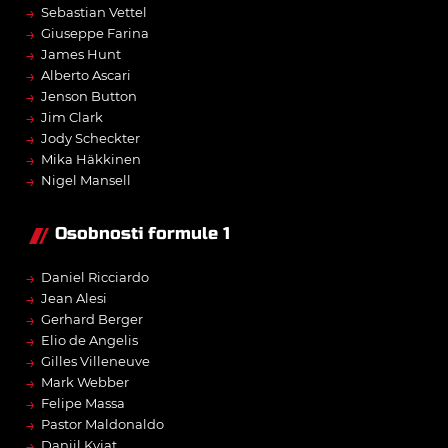
→
Sebastian Vettel
→
Giuseppe Farina
→
James Hunt
→
Alberto Ascari
→
Jenson Button
→
Jim Clark
→
Jody Scheckter
→
Mika Häkkinen
→
Nigel Mansell
Osobnosti formule 1
→
Daniel Ricciardo
→
Jean Alesi
→
Gerhard Berger
→
Elio de Angelis
→
Gilles Villeneuve
→
Mark Webber
→
Felipe Massa
→
Pastor Maldonaldo
→
Daniil Kvjat