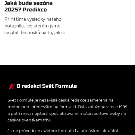
Jaká bude sezóna
2025? Predikce
fanoušků z Česka a
Přinášíme výsledky našeho
Slovenska
dotazníku, ve kterém jsme
se ptali fanoušků na to, jak si
myslí, že dopadne sezóna
2025. Kdo je jejich favoritem
na titul, kdo by mohl zažít
nejtěžší sezónu a můžeme
se dočkat návratu některého
z bývalých pilotů?
O redakci Svět Formule
Svět Formule je nezávislá česká redakce zaměřená na
motorsport, především na formuli 1. Byla založena v roce 1999
a patří mezi nejstarší specializované motorsportové weby na
československém trhu.
Jsme průvodcem světem formule 1 a přinášíme aktuální