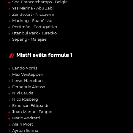
→
Spa-Francorchamps - Belgie
→
Yas Marina - Abú Zabí
→
Zandvoort - Nizozemí
→
Madring - Španělsko
→
Portimão - Portugalsko
→
Istanbul Park - Turecko
→
Sepang - Malajsie
Mistři světa formule 1
→
Lando Norris
→
Max Verstappen
→
Lewis Hamilton
→
Fernando Alonso
→
Niki Lauda
→
Nico Rosberg
→
Emerson Fittipaldi
→
Juan Manuel Fangio
→
Mario Andretti
→
Alain Prost
→
Ayrton Senna