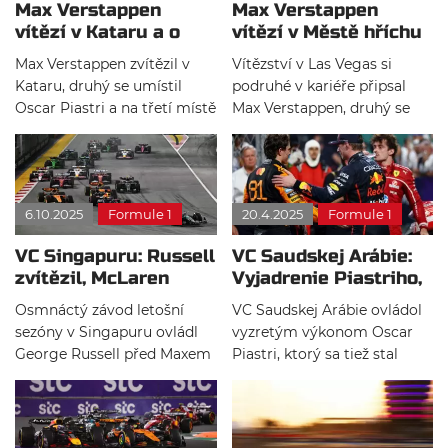
Max Verstappen
Max Verstappen
vítězí v Kataru a o
vítězí v Městě hříchu
titulu se rozhodne v
a vzkazuje: Simply
Max Verstappen zvítězil v
Vítězství v Las Vegas si
Abú Zabí!
lovely
Kataru, druhý se umístil
podruhé v kariéře připsal
Oscar Piastri a na třetí místě
Max Verstappen, druhý se
dojel Carlos Sainz. O
umístil Lando Norris a třetí
jezdeckém titulu se tak
dojel George Russell.
rozhodne až v posledním
Dvakrát byl aktivován
závodě v Abú Zabí.
virtuální safety car.
6.10.2025
Formule 1
20.4.2025
Formule 1
VC Singapuru: Russell
VC Saudskej Arábie:
zvítězil, McLaren
Vyjadrenie Piastriho,
slaví konstruktérský
Verstappena a
Osmnáctý závod letošní
VC Saudskej Arábie ovládol
titul
Leclerca
sezóny v Singapuru ovládl
vyzretým výkonom Oscar
George Russell před Maxem
Piastri, ktorý sa tiež stal
Verstappenem a Landem
novým lídrom šampionátu.
Norrisem. McLaren získal
Na pódiových priečkach ho
konstruktérský titul! Závod
doplnili Max Verstappen a
nebyl přerušen žádným
Charles Leclerc, ktorý získal