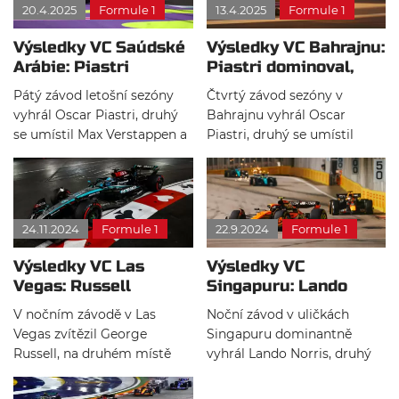
20.4.2025
Formule 1
13.4.2025
Formule 1
safety carem, pouze dvakrát
pre Ferrari prvé pódium v
zavlály žluté vlajky.
hlavnom závode v tejto
Výsledky VC Saúdské
Výsledky VC Bahrajnu:
sezóne. Prinášame ich
Arábie: Piastri
Piastri dominoval,
bezprostredné dojmy po
zvítězil a přebral
Norris dostal
závode.
Pátý závod letošní sezóny
Čtvrtý závod sezóny v
vedení v šampionátu
penalizaci za start
vyhrál Oscar Piastri, druhý
Bahrajnu vyhrál Oscar
se umístil Max Verstappen a
Piastri, druhý se umístil
na třetím místě skončil
George Russell a na třetím
Charles Leclerc. Australan
místě skončil Lando Norris.
vítězstvím přebírá vedení v
Na trať jednou vyjel safety
šampionátu jezdců. Max
car kvůli úlomkům na trati.
24.11.2024
Formule 1
22.9.2024
Formule 1
Verstappen dostal penalizaci
5 sekund za incident z první
Výsledky VC Las
Výsledky VC
zatáčky po startu, kdy získal
Vegas: Russell
Singapuru: Lando
výhodu mimo trať.
dominoval,
Norris dominantně
V nočním závodě v Las
Noční závod v uličkách
Verstappen je mistr
vítězí
Vegas zvítězil George
Singapuru dominantně
světa
Russell, na druhém místě
vyhrál Lando Norris, druhý
dojel Lewis Hamilton a třetí
se umístil Max Verstappeb a
byl Carlos Sainz. Max
na třetím místě skončil