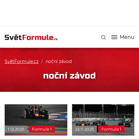
Menu
SvětFormule.cz
/
noční závod
noční závod
1.12.2025
Formule 1
23.11.2025
Formule 1