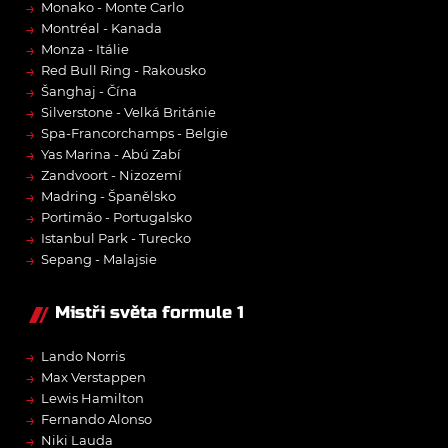
→
Monako - Monte Carlo
→
Montréal - Kanada
→
Monza - Itálie
→
Red Bull Ring - Rakousko
→
Šanghaj - Čína
→
Silverstone - Velká Británie
→
Spa-Francorchamps - Belgie
→
Yas Marina - Abú Zabí
→
Zandvoort - Nizozemí
→
Madring - Španělsko
→
Portimão - Portugalsko
→
Istanbul Park - Turecko
→
Sepang - Malajsie
Mistři světa formule 1
→
Lando Norris
→
Max Verstappen
→
Lewis Hamilton
→
Fernando Alonso
→
Niki Lauda