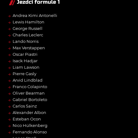
Jezdci formule 1
→
Andrea Kimi Antonelli
→
Lewis Hamilton
→
George Russell
→
Charles Leclerc
→
Lando Norris
→
Max Verstappen
→
Oscar Piastri
→
Isack Hadjar
→
Liam Lawson
→
Pierre Gasly
→
Arvid Lindblad
→
Franco Colapinto
→
Oliver Bearman
→
Gabriel Bortoleto
→
Carlos Sainz
→
Alexander Albon
→
Esteban Ocon
→
Nico Hülkenberg
→
Fernando Alonso