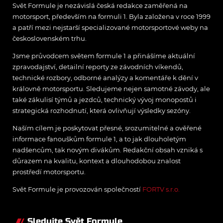
Svět Formule je nezávislá česká redakce zaměřená na
motorsport, především na formuli 1. Byla založena v roce 1999
a patří mezi nejstarší specializované motorsportové weby na
československém trhu.
Jsme průvodcem světem formule 1 a přinášíme aktuální
zpravodajství, detailní reporty ze závodních víkendů,
technické rozbory, odborné analýzy a komentáře k dění v
královně motorsportu. Sledujeme nejen samotné závody, ale
také zákulisí týmů a jezdců, technický vývoj monopostů i
strategická rozhodnutí, která ovlivňují výsledky sezóny.
Naším cílem je poskytovat přesné, srozumitelné a ověřené
informace fanouškům formule 1, a to jak dlouholetým
nadšencům, tak novým divákům. Redakční obsah vzniká s
důrazem na kvalitu, kontext a dlouhodobou znalost
prostředí motorsportu.
Svět Formule je provozován společností
FORTV s.r.o.
Sledujte Svět Formule