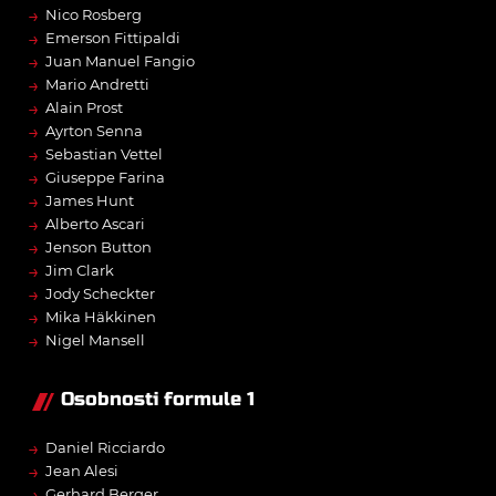
→
Nico Rosberg
→
Emerson Fittipaldi
→
Juan Manuel Fangio
→
Mario Andretti
→
Alain Prost
→
Ayrton Senna
→
Sebastian Vettel
→
Giuseppe Farina
→
James Hunt
→
Alberto Ascari
→
Jenson Button
→
Jim Clark
→
Jody Scheckter
→
Mika Häkkinen
→
Nigel Mansell
Osobnosti formule 1
→
Daniel Ricciardo
→
Jean Alesi
→
Gerhard Berger