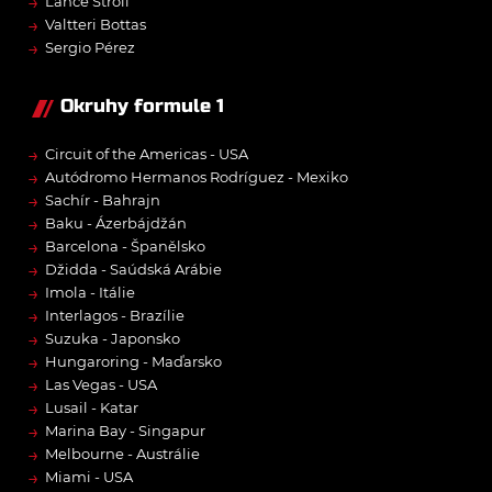
→
Lance Stroll
→
Valtteri Bottas
→
Sergio Pérez
Okruhy formule 1
→
Circuit of the Americas - USA
→
Autódromo Hermanos Rodríguez - Mexiko
→
Sachír - Bahrajn
→
Baku - Ázerbájdžán
→
Barcelona - Španělsko
→
Džidda - Saúdská Arábie
→
Imola - Itálie
→
Interlagos - Brazílie
→
Suzuka - Japonsko
→
Hungaroring - Maďarsko
→
Las Vegas - USA
→
Lusail - Katar
→
Marina Bay - Singapur
→
Melbourne - Austrálie
→
Miami - USA