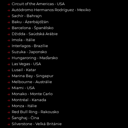
→
Circuit of the Americas - USA
→
Autódromo Hermanos Rodríguez - Mexiko
→
Sachír - Bahrajn
→
Baku - Ázerbájdžán
→
Barcelona - Španělsko
→
Džidda - Saúdská Arábie
→
Imola - Itálie
→
Interlagos - Brazílie
→
Suzuka - Japonsko
→
Hungaroring - Maďarsko
→
Las Vegas - USA
→
Lusail - Katar
→
Marina Bay - Singapur
→
Melbourne - Austrálie
→
Miami - USA
→
Monako - Monte Carlo
→
Montréal - Kanada
→
Monza - Itálie
→
Red Bull Ring - Rakousko
→
Šanghaj - Čína
→
Silverstone - Velká Británie