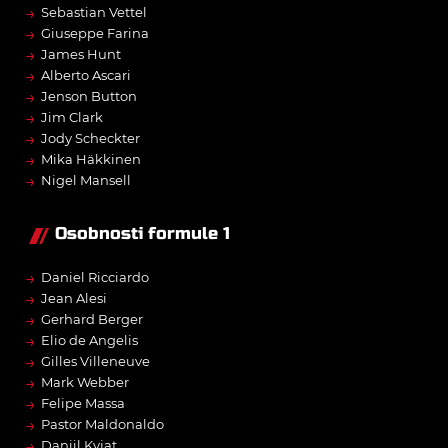
→
Sebastian Vettel
→
Giuseppe Farina
→
James Hunt
→
Alberto Ascari
→
Jenson Button
→
Jim Clark
→
Jody Scheckter
→
Mika Häkkinen
→
Nigel Mansell
Osobnosti formule 1
→
Daniel Ricciardo
→
Jean Alesi
→
Gerhard Berger
→
Elio de Angelis
→
Gilles Villeneuve
→
Mark Webber
→
Felipe Massa
→
Pastor Maldonaldo
→
Daniil Kvjat