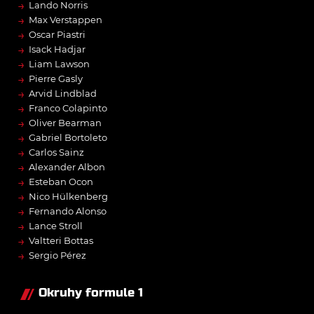
→
Lando Norris
→
Max Verstappen
→
Oscar Piastri
→
Isack Hadjar
→
Liam Lawson
→
Pierre Gasly
→
Arvid Lindblad
→
Franco Colapinto
→
Oliver Bearman
→
Gabriel Bortoleto
→
Carlos Sainz
→
Alexander Albon
→
Esteban Ocon
→
Nico Hülkenberg
→
Fernando Alonso
→
Lance Stroll
→
Valtteri Bottas
→
Sergio Pérez
Okruhy formule 1