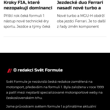
Kroky FIA, které
Jezdecké duo Ferrari
nezopakují dominanci
nasadí nové turbo a
Mercedesu od roku
MGU-H
Příští rok čeká formuli 1
Nové turbo a MGU-H obdrží
2014
nástup nové technické éry
oba jezdci Ferrari. Je to další
sportu. Jezdce a týmy čeká
z řady změn komponent
závodní debut mnohem
pohonných jednotek pro VC
jednodušších pohonných
Kanady, které formálně
jednotek společně se
potvrdila FIA.
zavedením revolučních
pravidel ze strany FIA. Ta si
díky nim slibuje zabránění
situace z roku 2014, jenž
odstartoval dlouhou
O redakci Svět Formule
kapitolu vlády Mercedesu.
Svět Formule je nezávislá česká redakce zaměřená na
motorsport, především na formuli 1. Byla založena v roce 1999
a patří mezi nejstarší specializované motorsportové weby na
československém trhu.
Jsme průvodcem světem formule 1 a přinášíme aktuální