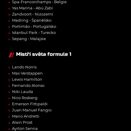
→
Spa-Francorchamps - Belgie
→
Yas Marina - Abú Zabí
→
Zandvoort - Nizozemí
→
Madring - Španělsko
→
Portimão - Portugalsko
→
Istanbul Park - Turecko
→
Sepang - Malajsie
Mistři světa formule 1
→
Lando Norris
→
Max Verstappen
→
Lewis Hamilton
→
Fernando Alonso
→
Niki Lauda
→
Nico Rosberg
→
Emerson Fittipaldi
→
Juan Manuel Fangio
→
Mario Andretti
→
Alain Prost
→
Ayrton Senna