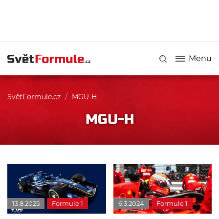
Menu
SvětFormule.cz
/
MGU-H
MGU-H
13.8.2025
Formule 1
6.3.2024
Formule 1