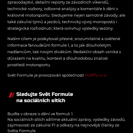
zpravodajství, detailní reporty ze závodních víkendů,
technické rozbory, odborné analýzy a komentáře k dění v
královně motorsportu. Sledujeme nejen samotné závody, ale
také zákulisí týmů a jezdců, technický vývoj monopostů i
strategická rozhodnutí, která ovlivňují výsledky sezóny.
Naším cílem je poskytovat přesné, srozumitelné a ověřené
informace fanouškům formule 1, a to jak dlouholetým
nadšencům, tak novým divákům. Redakční obsah vzniká s
důrazem na kvalitu, kontext a dlouhodobou znalost
prostředí motorsportu.
Svět Formule je provozován společností
FORTV s.r.o.
Sledujte Svět Formule
na sociálních sítích
Buďte v obraze o dění ve formuli 1.
Na sociálních sítích sdílíme aktuální zprávy, výsledky závodů,
zajímavosti ze zákulisí F1 a odkazy na nejnovější články ze
Světa Formule.