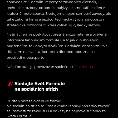
zpravodajství, detailní reporty ze závodních víkendů,
technické rozbory, odborné analýzy a komentáře k dění v
královně motorsportu. Sledujeme nejen samotné závody, ale
také zákulisí týmů a jezdců, technický vývoj monopostů i
strategická rozhodnutí, která ovlivňují výsledky sezóny.
Naším cílem je poskytovat přesné, srozumitelné a ověřené
informace fanouškům formule 1, a to jak dlouholetým
nadšencům, tak novým divákům. Redakční obsah vzniká s
důrazem na kvalitu, kontext a dlouhodobou znalost
prostředí motorsportu.
Svět Formule je provozován společností
FORTV s.r.o.
Sledujte Svět Formule
na sociálních sítích
Buďte v obraze o dění ve formuli 1.
Na sociálních sítích sdílíme aktuální zprávy, výsledky závodů,
zajímavosti ze zákulisí F1 a odkazy na nejnovější články ze
Světa Formule.