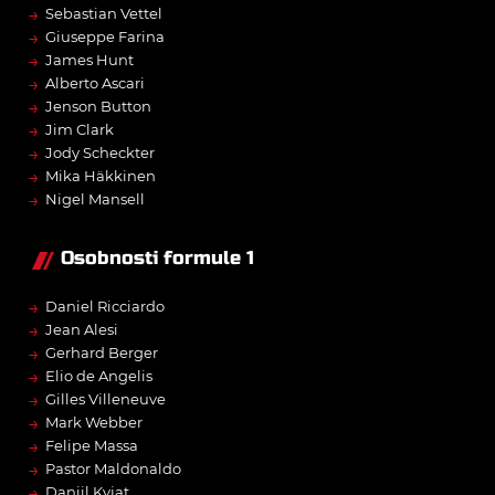
→
Sebastian Vettel
→
Giuseppe Farina
→
James Hunt
→
Alberto Ascari
→
Jenson Button
→
Jim Clark
→
Jody Scheckter
→
Mika Häkkinen
→
Nigel Mansell
Osobnosti formule 1
→
Daniel Ricciardo
→
Jean Alesi
→
Gerhard Berger
→
Elio de Angelis
→
Gilles Villeneuve
→
Mark Webber
→
Felipe Massa
→
Pastor Maldonaldo
→
Daniil Kvjat