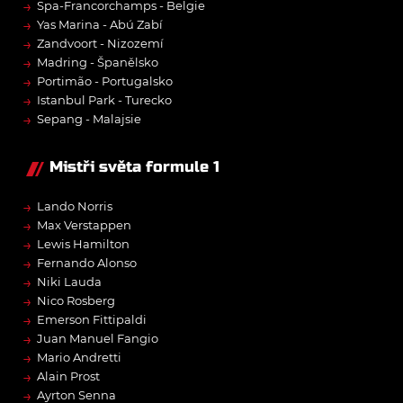
→
Spa-Francorchamps - Belgie
→
Yas Marina - Abú Zabí
→
Zandvoort - Nizozemí
→
Madring - Španělsko
→
Portimão - Portugalsko
→
Istanbul Park - Turecko
→
Sepang - Malajsie
Mistři světa formule 1
→
Lando Norris
→
Max Verstappen
→
Lewis Hamilton
→
Fernando Alonso
→
Niki Lauda
→
Nico Rosberg
→
Emerson Fittipaldi
→
Juan Manuel Fangio
→
Mario Andretti
→
Alain Prost
→
Ayrton Senna