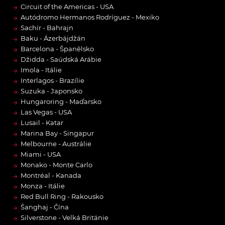
→
Circuit of the Americas - USA
→
Autódromo Hermanos Rodríguez - Mexiko
→
Sachír - Bahrajn
→
Baku - Ázerbájdžán
→
Barcelona - Španělsko
→
Džidda - Saúdská Arábie
→
Imola - Itálie
→
Interlagos - Brazílie
→
Suzuka - Japonsko
→
Hungaroring - Maďarsko
→
Las Vegas - USA
→
Lusail - Katar
→
Marina Bay - Singapur
→
Melbourne - Austrálie
→
Miami - USA
→
Monako - Monte Carlo
→
Montréal - Kanada
→
Monza - Itálie
→
Red Bull Ring - Rakousko
→
Šanghaj - Čína
→
Silverstone - Velká Británie