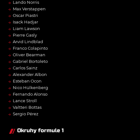
→
Lando Norris
→
Max Verstappen
→
Oscar Piastri
→
Isack Hadjar
→
Liam Lawson
→
Pierre Gasly
→
Arvid Lindblad
→
Franco Colapinto
→
Oliver Bearman
→
Gabriel Bortoleto
→
Carlos Sainz
→
Alexander Albon
→
Esteban Ocon
→
Nico Hülkenberg
→
Fernando Alonso
→
Lance Stroll
→
Valtteri Bottas
→
Sergio Pérez
Okruhy formule 1