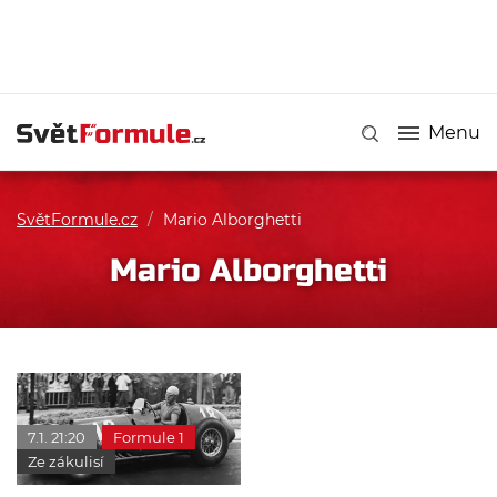
Menu
SvětFormule.cz
/
Mario Alborghetti
Mario Alborghetti
7.1. 21:20
Formule 1
Ze zákulisí