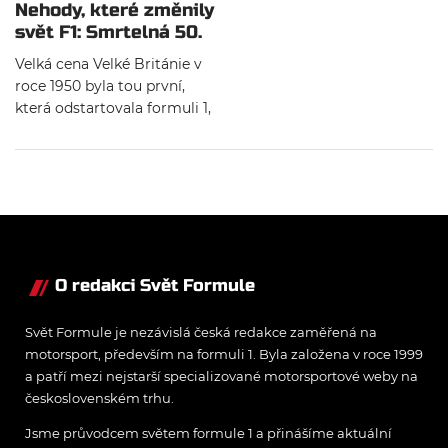
Nehody, které změnily
svět F1: Smrtelná 50.
léta
Velká cena Velké Británie v
roce 1950 byla tou první,
která odstartovala formuli 1,
ale královna motorsportu
měla v 50. letech dost
daleko k bezpečnému
sportu. Smrt byla tehdy
součástí závodění a kvůli
pilotům, kteří tragicky
zahynuli máme dnes velmi
bezpečné vozy. I přes
O redakci Svět Formule
hrůzostrašně vypadající
nehody je smrt naštěstí
Svět Formule je nezávislá česká redakce zaměřená na
ojedinělou záležitostí.
motorsport, především na formuli 1. Byla založena v roce 1999
a patří mezi nejstarší specializované motorsportové weby na
československém trhu.
Jsme průvodcem světem formule 1 a přinášíme aktuální