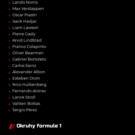
→
Lando Norris
→
Max Verstappen
→
Oscar Piastri
→
Isack Hadjar
→
Liam Lawson
→
Pierre Gasly
→
Arvid Lindblad
→
Franco Colapinto
→
Oliver Bearman
→
Gabriel Bortoleto
→
Carlos Sainz
→
Alexander Albon
→
Esteban Ocon
→
Nico Hülkenberg
→
Fernando Alonso
→
Lance Stroll
→
Valtteri Bottas
→
Sergio Pérez
Okruhy formule 1