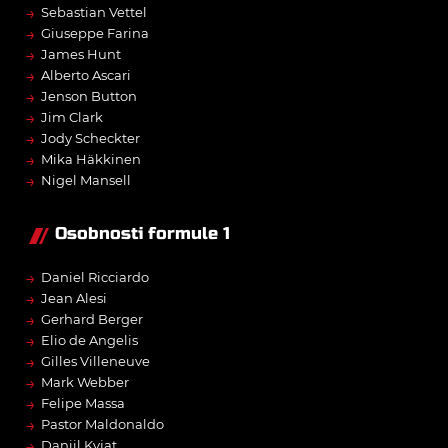
→
Sebastian Vettel
→
Giuseppe Farina
→
James Hunt
→
Alberto Ascari
→
Jenson Button
→
Jim Clark
→
Jody Scheckter
→
Mika Häkkinen
→
Nigel Mansell
Osobnosti formule 1
→
Daniel Ricciardo
→
Jean Alesi
→
Gerhard Berger
→
Elio de Angelis
→
Gilles Villeneuve
→
Mark Webber
→
Felipe Massa
→
Pastor Maldonaldo
→
Daniil Kvjat