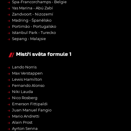
→
Spa-Francorchamps - Belgie
→
Yas Marina - Abú Zabí
→
Zandvoort - Nizozemí
→
Madring - Španělsko
→
Portimão - Portugalsko
→
Istanbul Park - Turecko
→
Sepang - Malajsie
Mistři světa formule 1
→
Lando Norris
→
Max Verstappen
→
Lewis Hamilton
→
Fernando Alonso
→
Niki Lauda
→
Nico Rosberg
→
Emerson Fittipaldi
→
Juan Manuel Fangio
→
Mario Andretti
→
Alain Prost
→
Ayrton Senna