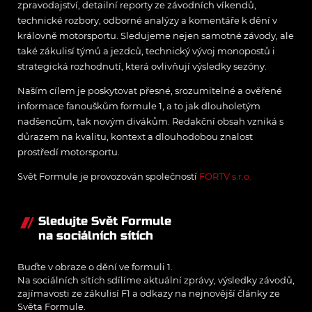
zpravodajství, detailní reporty ze závodních víkendů,
technické rozbory, odborné analýzy a komentáře k dění v
královně motorsportu. Sledujeme nejen samotné závody, ale
také zákulisí týmů a jezdců, technický vývoj monopostů i
strategická rozhodnutí, která ovlivňují výsledky sezóny.
Naším cílem je poskytovat přesné, srozumitelné a ověřené
informace fanouškům formule 1, a to jak dlouholetým
nadšencům, tak novým divákům. Redakční obsah vzniká s
důrazem na kvalitu, kontext a dlouhodobou znalost
prostředí motorsportu.
Svět Formule je provozován společností
FORTV s.r.o.
Sledujte Svět Formule
na sociálních sítích
Buďte v obraze o dění ve formuli 1.
Na sociálních sítích sdílíme aktuální zprávy, výsledky závodů,
zajímavosti ze zákulisí F1 a odkazy na nejnovější články ze
Světa Formule.