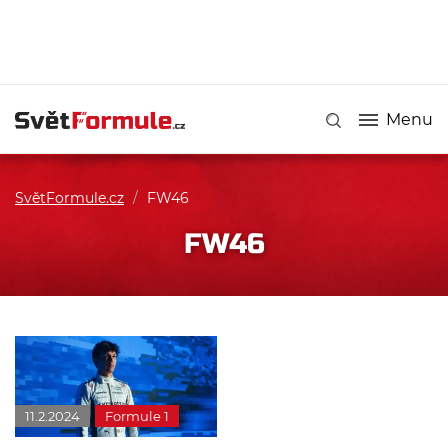
Menu
SvětFormule.cz
/
FW46
FW46
11.2.2024
Formule 1