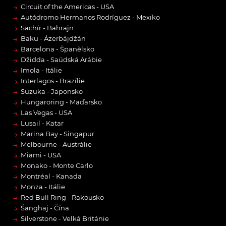
→
Circuit of the Americas - USA
→
Autódromo Hermanos Rodríguez - Mexiko
→
Sachír - Bahrajn
→
Baku - Ázerbájdžán
→
Barcelona - Španělsko
→
Džidda - Saúdská Arábie
→
Imola - Itálie
→
Interlagos - Brazílie
→
Suzuka - Japonsko
→
Hungaroring - Maďarsko
→
Las Vegas - USA
→
Lusail - Katar
→
Marina Bay - Singapur
→
Melbourne - Austrálie
→
Miami - USA
→
Monako - Monte Carlo
→
Montréal - Kanada
→
Monza - Itálie
→
Red Bull Ring - Rakousko
→
Šanghaj - Čína
→
Silverstone - Velká Británie