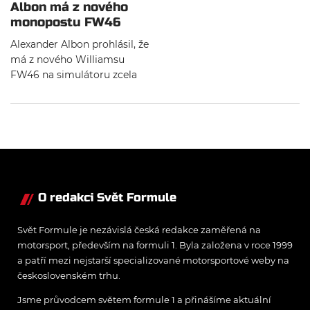
Albon má z nového
monopostu FW46
úplně jiný pocit
Alexander Albon prohlásil, že
má z nového Williamsu
FW46 na simulátoru zcela
jiný pocit, než měl u jeho
předchůdce FW45. Dále
prozradil, s jakým cílem
vstupuje s britskou stájí do
nové sezóny.
O redakci Svět Formule
Svět Formule je nezávislá česká redakce zaměřená na
motorsport, především na formuli 1. Byla založena v roce 1999
a patří mezi nejstarší specializované motorsportové weby na
československém trhu.
Jsme průvodcem světem formule 1 a přinášíme aktuální