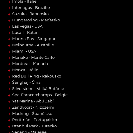
→
Imola - Itálie
→
Interlagos - Brazílie
→
Suzuka - Japonsko
→
Hungaroring - Maďarsko
→
Las Vegas - USA
→
Lusail - Katar
→
Marina Bay - Singapur
→
Melbourne - Austrálie
→
Miami - USA
→
Monako - Monte Carlo
→
Montréal - Kanada
→
Monza - Itálie
→
Red Bull Ring - Rakousko
→
Šanghaj - Čína
→
Silverstone - Velká Británie
→
Spa-Francorchamps - Belgie
→
Yas Marina - Abú Zabí
→
Zandvoort - Nizozemí
→
Madring - Španělsko
→
Portimão - Portugalsko
→
Istanbul Park - Turecko
→
Sepang - Malajsie