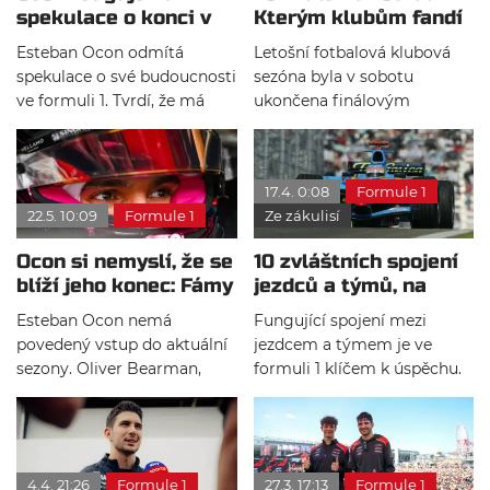
spekulace o konci v
Kterým klubům fandí
kvalifikace.
Haasu
jednotliví jezdci?
Esteban Ocon odmítá
Letošní fotbalová klubová
spekulace o své budoucnosti
sezóna byla v sobotu
ve formuli 1. Tvrdí, že má
ukončena finálovým
plnou podporu šéfa Haasu
zápasem Ligy mistrů mezi
Ajaa Komacua i celého týmu
PSG a Arsenalem, který
a soustředí se pouze na
sledovala spousta
17.4. 0:08
Formule 1
zlepšení výkonů po
sportovních fanoušků,
22.5. 10:09
Formule 1
Ze zákulisí
náročném průběhu sezóny.
včetně jezdců formule 1.
Kterým fotbalovým klubům
Ocon si nemyslí, že se
10 zvláštních spojení
ale jednotliví piloti vlastně
blíží jeho konec: Fámy
jezdců a týmů, na
fandí?
označil za nesmysl
které jste zapomněli
Esteban Ocon nemá
Fungující spojení mezi
povedený vstup do aktuální
jezdcem a týmem je ve
sezony. Oliver Bearman,
formuli 1 klíčem k úspěchu.
který zahájil teprve svou
Spousta z nich se stala
druhou kompletní sezonu,
legendárními. Když se řekne
ho jasně poráží a o body pro
Ferrari, každý si vybaví
Haas se stará výhradně on.
Michaela Schumachera.
4.4. 21:26
Formule 1
27.3. 17:13
Formule 1
Proto se začaly objevovat
Když se mluví o Mercedesu,