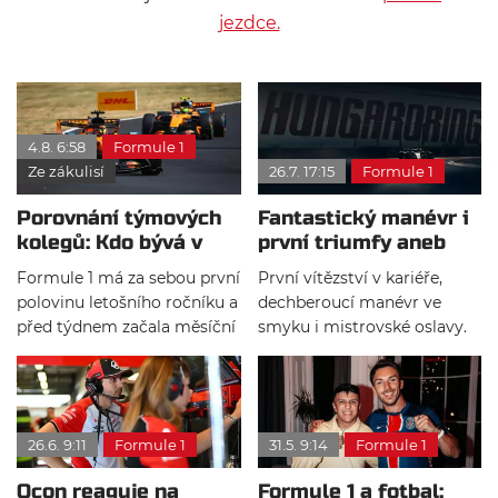
jezdce.
4.8. 6:58
Formule 1
Ze zákulisí
26.7. 17:15
Formule 1
Porovnání týmových
Fantastický manévr i
kolegů: Kdo bývá v
první triumfy aneb
sobotu nejrychlejší?
Kvíz k VC Maďarska
Formule 1 má za sebou první
První vítězství v kariéře,
polovinu letošního ročníku a
dechberoucí manévr ve
před týdnem začala měsíční
smyku i mistrovské oslavy.
letní přestávka. Je tedy
Velká cena Maďarska nám v
nejvyšší čas podívat se na
historii nabídla mnoho
zoubek některým
nezapomenutelných
statistikám z uplynulých 11
momentů. Připomeňte si
26.6. 9:11
Formule 1
31.5. 9:14
Formule 1
závodů. Tentokrát si
některé z nich v našem
posvítíme na sobotní
kvízu!
Ocon reaguje na
Formule 1 a fotbal:
souboje se stopkami, tedy