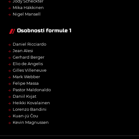
→
Jody Scheckter
→
Mika Häkkinen
→
Nigel Mansell
Osobnosti formule 1
→
Daniel Ricciardo
→
Jean Alesi
→
Gerhard Berger
→
Elio de Angelis
→
Gilles Villeneuve
→
Mark Webber
→
Felipe Massa
→
Pastor Maldonaldo
→
Daniil Kvjat
→
Heikki Kovalainen
→
Lorenzo Bandini
→
Kuan-jü Čou
→
Kevin Magnussen