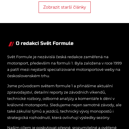
Jeden takový nechtěný
Zobrazit starší články
rekord byl pokořen o
závodním víkendu v Číně.
O redakci Svět Formule
Svět Formule je nezávislá česká redakce zaměřená na
motorsport, především na formuli 1. Byla založena v roce 1999
a patří mezi nejstarší specializované motorsportové weby na
československém trhu.
Jsme průvodcem světem formule 1 a přinášíme aktuální
zpravodajství, detailní reporty ze závodních víkendů,
technické rozbory, odborné analýzy a komentáře k dění v
královně motorsportu. Sledujeme nejen samotné závody, ale
také zákulisí týmů a jezdců, technický vývoj monopostů i
strategická rozhodnutí, která ovlivňují výsledky sezóny.
Naším cílem je poskytovat přesné, srozumitelné a ověřené