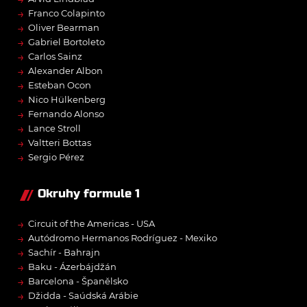
→
Franco Colapinto
→
Oliver Bearman
→
Gabriel Bortoleto
→
Carlos Sainz
→
Alexander Albon
→
Esteban Ocon
→
Nico Hülkenberg
→
Fernando Alonso
→
Lance Stroll
→
Valtteri Bottas
→
Sergio Pérez
Okruhy formule 1
→
Circuit of the Americas - USA
→
Autódromo Hermanos Rodríguez - Mexiko
→
Sachír - Bahrajn
→
Baku - Ázerbájdžán
→
Barcelona - Španělsko
→
Džidda - Saúdská Arábie