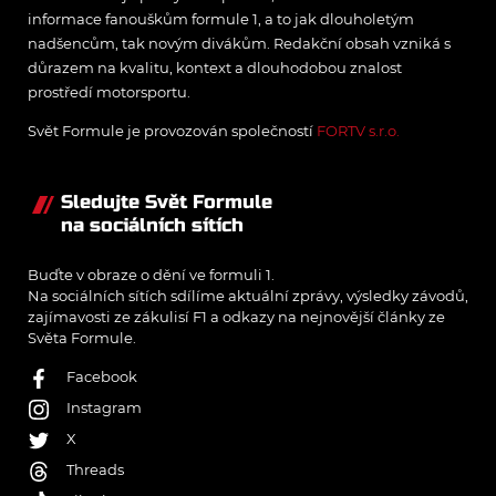
informace fanouškům formule 1, a to jak dlouholetým
nadšencům, tak novým divákům. Redakční obsah vzniká s
důrazem na kvalitu, kontext a dlouhodobou znalost
prostředí motorsportu.
Svět Formule je provozován společností
FORTV s.r.o.
Sledujte Svět Formule
na sociálních sítích
Buďte v obraze o dění ve formuli 1.
Na sociálních sítích sdílíme aktuální zprávy, výsledky závodů,
zajímavosti ze zákulisí F1 a odkazy na nejnovější články ze
Světa Formule.
Facebook
Instagram
X
Threads