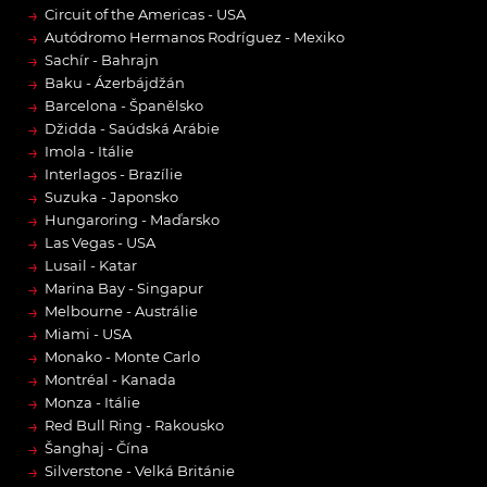
→
Circuit of the Americas - USA
→
Autódromo Hermanos Rodríguez - Mexiko
→
Sachír - Bahrajn
→
Baku - Ázerbájdžán
→
Barcelona - Španělsko
→
Džidda - Saúdská Arábie
→
Imola - Itálie
→
Interlagos - Brazílie
→
Suzuka - Japonsko
→
Hungaroring - Maďarsko
→
Las Vegas - USA
→
Lusail - Katar
→
Marina Bay - Singapur
→
Melbourne - Austrálie
→
Miami - USA
→
Monako - Monte Carlo
→
Montréal - Kanada
→
Monza - Itálie
→
Red Bull Ring - Rakousko
→
Šanghaj - Čína
→
Silverstone - Velká Británie