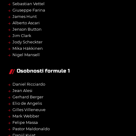
→
Sebastian Vettel
→
Giuseppe Farina
→
James Hunt
→
Alberto Ascari
→
Jenson Button
→
Jim Clark
→
Jody Scheckter
→
Mika Häkkinen
→
Nigel Mansell
Osobnosti formule 1
→
Daniel Ricciardo
→
Jean Alesi
→
Gerhard Berger
→
Elio de Angelis
→
Gilles Villeneuve
→
Mark Webber
→
Felipe Massa
→
Pastor Maldonaldo
→
Daniil Kvjat