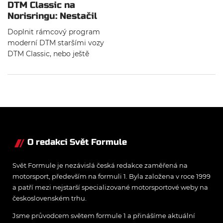
DTM Classic na
Norisringu: Nestačil
ani „Strietzel“ Stuck
Doplnit rámcový program
moderní DTM staršími vozy
DTM Classic, nebo ještě
staršími exponáty z dob
DRM, je jedním z výborných
nápadů Gerharda Bergera.
Také na Norisringu se tento
seriál prezentoval zdravým
polem dvou tuctů
zajímavých vozů. A v
některých kokpitech se
O redakci Svět Formule
dokonce snažila opravdová
esa dějin sportu. Hans-
Svět Formule je nezávislá česká redakce zaměřená na
Joachim Stuck našel cestu
motorsport, především na formuli 1. Byla založena v roce 1999
zpět do svého DTM Audi z
a patří mezi nejstarší specializované motorsportové weby na
roku 1992.
československém trhu.
Jsme průvodcem světem formule 1 a přinášíme aktuální