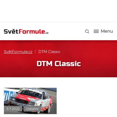
Menu
SvětFormule.cz
/
DTM Classic
DTM Classic
5.7.2022
Ostatní