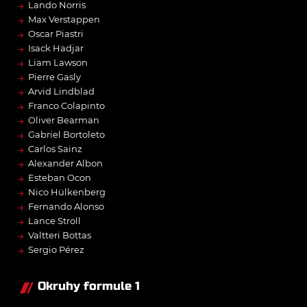
→
Lando Norris
→
Max Verstappen
→
Oscar Piastri
→
Isack Hadjar
→
Liam Lawson
→
Pierre Gasly
→
Arvid Lindblad
→
Franco Colapinto
→
Oliver Bearman
→
Gabriel Bortoleto
→
Carlos Sainz
→
Alexander Albon
→
Esteban Ocon
→
Nico Hülkenberg
→
Fernando Alonso
→
Lance Stroll
→
Valtteri Bottas
→
Sergio Pérez
Okruhy formule 1