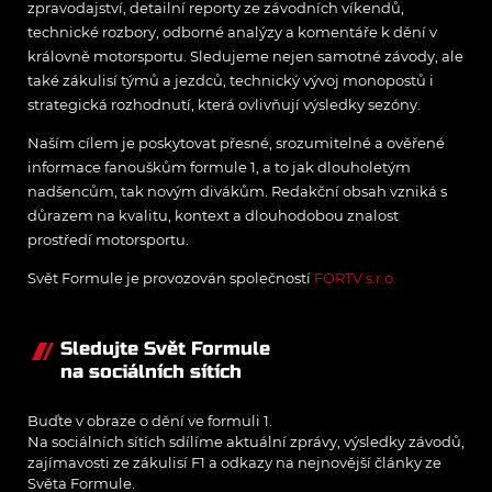
zpravodajství, detailní reporty ze závodních víkendů,
technické rozbory, odborné analýzy a komentáře k dění v
královně motorsportu. Sledujeme nejen samotné závody, ale
také zákulisí týmů a jezdců, technický vývoj monopostů i
strategická rozhodnutí, která ovlivňují výsledky sezóny.
Naším cílem je poskytovat přesné, srozumitelné a ověřené
informace fanouškům formule 1, a to jak dlouholetým
nadšencům, tak novým divákům. Redakční obsah vzniká s
důrazem na kvalitu, kontext a dlouhodobou znalost
prostředí motorsportu.
Svět Formule je provozován společností
FORTV s.r.o.
Sledujte Svět Formule
na sociálních sítích
Buďte v obraze o dění ve formuli 1.
Na sociálních sítích sdílíme aktuální zprávy, výsledky závodů,
zajímavosti ze zákulisí F1 a odkazy na nejnovější články ze
Světa Formule.