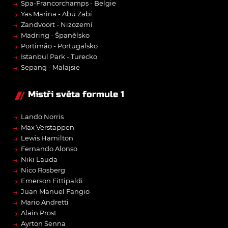
→
Spa-Francorchamps - Belgie
→
Yas Marina - Abú Zabí
→
Zandvoort - Nizozemí
→
Madring - Španělsko
→
Portimão - Portugalsko
→
Istanbul Park - Turecko
→
Sepang - Malajsie
Mistři světa formule 1
→
Lando Norris
→
Max Verstappen
→
Lewis Hamilton
→
Fernando Alonso
→
Niki Lauda
→
Nico Rosberg
→
Emerson Fittipaldi
→
Juan Manuel Fangio
→
Mario Andretti
→
Alain Prost
→
Ayrton Senna