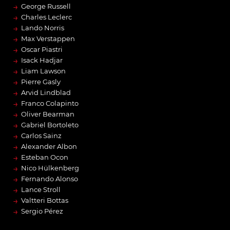
→
George Russell
→
Charles Leclerc
→
Lando Norris
→
Max Verstappen
→
Oscar Piastri
→
Isack Hadjar
→
Liam Lawson
→
Pierre Gasly
→
Arvid Lindblad
→
Franco Colapinto
→
Oliver Bearman
→
Gabriel Bortoleto
→
Carlos Sainz
→
Alexander Albon
→
Esteban Ocon
→
Nico Hülkenberg
→
Fernando Alonso
→
Lance Stroll
→
Valtteri Bottas
→
Sergio Pérez