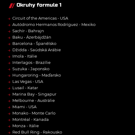
Okruhy formule 1
→
Circuit of the Americas - USA
→
Autódromo Hermanos Rodríguez - Mexiko
→
Sachír - Bahrajn
→
Baku - Ázerbájdžán
→
Barcelona - Španělsko
→
Džidda - Saúdská Arábie
→
Imola - Itálie
→
Interlagos - Brazílie
→
Suzuka - Japonsko
→
Hungaroring - Maďarsko
→
Las Vegas - USA
→
Lusail - Katar
→
Marina Bay - Singapur
→
Melbourne - Austrálie
→
Miami - USA
→
Monako - Monte Carlo
→
Montréal - Kanada
→
Monza - Itálie
→
Red Bull Ring - Rakousko