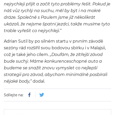
nejrychleji přijít a začít tyto problémy řešit. Pokud je
náš vůz rychlý na suchu, měl by být i na mokré
dráze. Společně s Paulem jsme již několikrát
ukázali, že nejsme špatní jezdci, takže musíme tyto
trable vyřešit co nejrychleji.“
Adrian Sutil by po silném startu v prvním závodě
sezóny rád rozšířil svou bodovou sbírku i v Malajsii,
což je také jeho cílem.
„Doufám, že zítřejší závod
bude suchý. Máme konkurenceschopné auto a
budeme se snažit znovu vymyslet co nejlepší
strategii pro závod, abychom minimálně posbírali
nějaké body,“
dodal.
Sdílejte na: