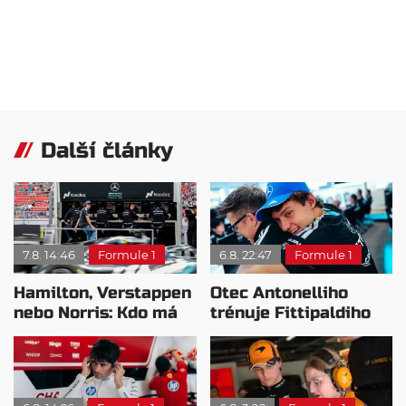
Další články
7.8. 14:46
Formule 1
6.8. 22:47
Formule 1
Hamilton, Verstappen
Otec Antonelliho
nebo Norris: Kdo má
trénuje Fittipaldiho
nejvyšší plat?
syna: Brazilec
vychvaluje lídra