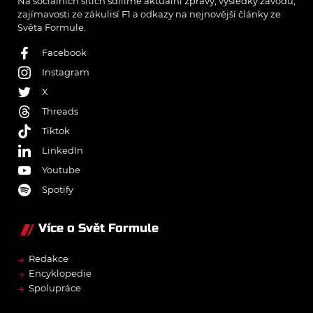
Na sociálních sítích sdílíme aktuální zprávy, výsledky závodů,
zajímavosti ze zákulisí F1 a odkazy na nejnovější články ze
Světa Formule.
Facebook
Instagram
X
Threads
Tiktok
LinkedIn
Youtube
Spotify
Více o Svět Formule
→
Redakce
→
Encyklopedie
→
Spolupráce