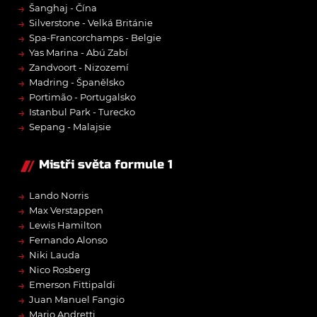
→
Šanghaj - Čína
→
Silverstone - Velká Británie
→
Spa-Francorchamps - Belgie
→
Yas Marina - Abú Zabí
→
Zandvoort - Nizozemí
→
Madring - Španělsko
→
Portimão - Portugalsko
→
Istanbul Park - Turecko
→
Sepang - Malajsie
Mistři světa formule 1
→
Lando Norris
→
Max Verstappen
→
Lewis Hamilton
→
Fernando Alonso
→
Niki Lauda
→
Nico Rosberg
→
Emerson Fittipaldi
→
Juan Manuel Fangio
→
Mario Andretti