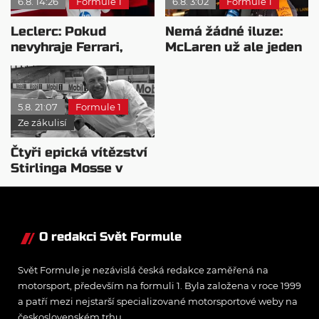
6.8. 14:26
Formule 1
6.8. 3:02
Formule 1
Leclerc: Pokud
Nemá žádné iluze:
nevyhraje Ferrari,
McLaren už ale jeden
přeji titul
návrat ze dna dokázal
Antonellimu
5.8. 21:07
Formule 1
Ze zákulisí
Čtyři epická vítězství
Stirlinga Mosse v
motorsportu
O redakci Svět Formule
Svět Formule je nezávislá česká redakce zaměřená na
motorsport, především na formuli 1. Byla založena v roce 1999
a patří mezi nejstarší specializované motorsportové weby na
československém trhu.