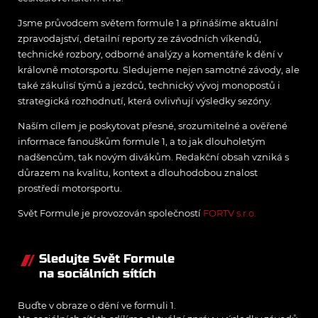
Jsme průvodcem světem formule 1 a přinášíme aktuální
zpravodajství, detailní reporty ze závodních víkendů,
technické rozbory, odborné analýzy a komentáře k dění v
královně motorsportu. Sledujeme nejen samotné závody, ale
také zákulisí týmů a jezdců, technický vývoj monopostů i
strategická rozhodnutí, která ovlivňují výsledky sezóny.
Naším cílem je poskytovat přesné, srozumitelné a ověřené
informace fanouškům formule 1, a to jak dlouholetým
nadšencům, tak novým divákům. Redakční obsah vzniká s
důrazem na kvalitu, kontext a dlouhodobou znalost
prostředí motorsportu.
Svět Formule je provozován společností
FORTV s.r.o.
Sledujte Svět Formule
na sociálních sítích
Buďte v obraze o dění ve formuli 1.