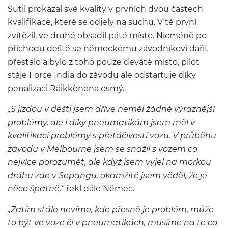
Sutil prokázal své kvality v prvních dvou částech
kvalifikace, které se odjely na suchu. V té první
zvítězil, ve druhé obsadil páté místo. Nicméně po
příchodu deště se německému závodníkovi dařit
přestalo a bylo z toho pouze deváté místo, pilot
stáje Force India do závodu ale odstartuje díky
penalizaci Räikkönena osmý.
„S jízdou v dešti jsem dříve neměl žádné výraznější
problémy, ale i díky pneumatikám jsem měl v
kvalifikaci problémy s přetáčivostí vozu. V průběhu
závodu v Melbourne jsem se snažil s vozem co
nejvíce porozumět, ale když jsem vyjel na morkou
dráhu zde v Sepangu, okamžitě jsem věděl, že je
něco špatně,“
řekl dále Němec.
„Zatím stále nevíme, kde přesně je problém, může
to být ve voze či v pneumatikách, musíme na to co