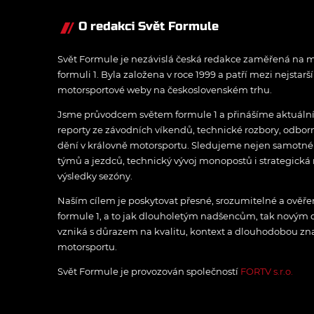
O redakci Svět Formule
Svět Formule je nezávislá česká redakce zaměřená na m
formuli 1. Byla založena v roce 1999 a patří mezi nejstarš
motorsportové weby na československém trhu.
Jsme průvodcem světem formule 1 a přinášíme aktuální z
reporty ze závodních víkendů, technické rozbory, odbo
dění v královně motorsportu. Sledujeme nejen samotné z
týmů a jezdců, technický vývoj monopostů i strategická 
výsledky sezóny.
Naším cílem je poskytovat přesné, srozumitelné a ově
formule 1, a to jak dlouholetým nadšencům, tak novým
vzniká s důrazem na kvalitu, kontext a dlouhodobou zna
motorsportu.
Svět Formule je provozován společností
FORTV s.r.o.