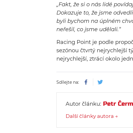
„Fakt, že si o nás lidé povídaj
Dokazuje to, že jsme odvedl
byli bychom na úplném chvos
neřešil, co jsme udělali.“
Racing Point je podle propo
sezónou čtvrtý nejrychlejší 
nejrychlejší, ztrácí okolo je
Sdílejte na:
Petr Čer
Autor článku:
Další články autora →