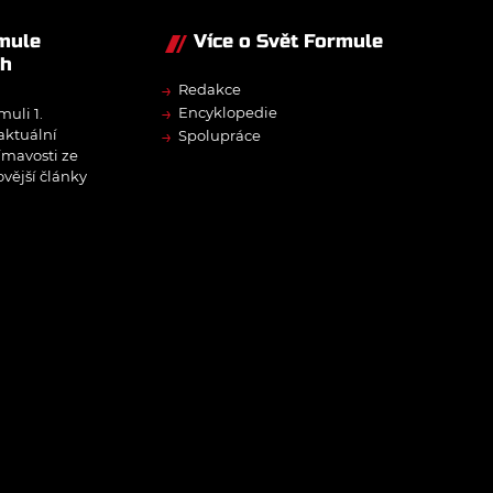
rmule
Více o Svět Formule
ch
→
Redakce
→
Encyklopedie
muli 1.
→
 aktuální
Spolupráce
ímavosti ze
ovější články