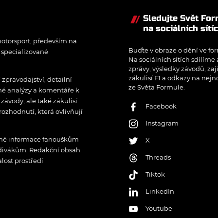
Sledujte Svět Fo
na sociálních sítí
otorsport, především na
Buďte v obraze o dění ve for
í specializované
Na sociálních sítích sdílíme
zprávy, výsledky závodů, zaj
zákulisí F1 a odkazy na nejn
pravodajství, detailní
ze Světa Formule.
rné analýzy a komentáře k
ávody, ale také zákulisí
Facebook
rozhodnutí, která ovlivňují
Instagram
řené informace fanouškům
X
 divákům. Redakční obsah
Threads
lost prostředí
Tiktok
LinkedIn
Youtube