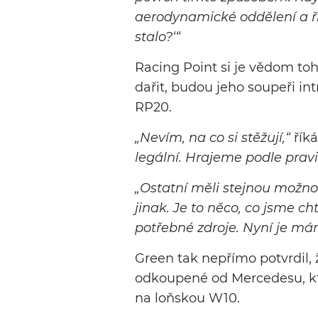
aerodynamické oddělení a říka
stalo?‘“
Racing Point si je vědom to
dařit, budou jeho soupeři in
RP20.
„Nevím, na co si stěžují,“
řík
legální. Hrajeme podle pravi
„Ostatní měli stejnou možnos
jinak. Je to něco, co jsme ch
potřebné zdroje. Nyní je máme
Green tak nepřímo potvrdil,
odkoupené od Mercedesu, kte
na loňskou W10.