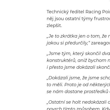
Technický ředitel Racing Poin
něj jsou ostatní týmy frustr
zlepšit.
„Je to zkrátka jen o tom, že
jakou si předurčily,“
zareagov
„Jsme tým, který skončil dva
konstruktérů, aniž bychom na 
i přesto jsme dokázali skončit
„Dokázali jsme, že jsme sc
to měli. Proto je od některýc
se nám dostane prostředků a
„Ostatní se holt nedokázali d
povrch tímto způsobem. Kdyby