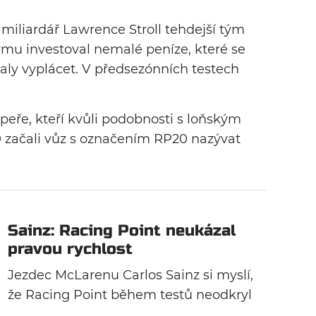
miliardář Lawrence Stroll tehdejší tým
ýmu investoval nemalé peníze, které se
aly vyplácet. V předsezónních testech
peře, kteří kvůli podobnosti s loňským
ačali vůz s označením RP20 nazývat
Sainz: Racing Point neukázal
pravou rychlost
Jezdec McLarenu Carlos Sainz si myslí,
že Racing Point během testů neodkryl
všechny své karty. „Růžový mercedes“,