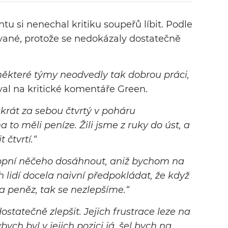
jak je letošní RP20 soupeři nazýván,
tu si nenechal kritiku soupeřů líbit. Podle
může klidně převzít pozici nejlepšího
ované, protože se nedokázaly dostatečně
vozu ze středu pole.
 některé týmy neodvedly tak dobrou práci,
al na kritické komentáře Green.
krát za sebou čtvrtý v poháru
to měli peníze. Žili jsme z ruky do úst, a
 čtvrtí.“
hopní něčeho dosáhnout, aniž bychom na
h lidí docela naivní předpokládat, že když
 peněz, tak se nezlepšíme.“
ostatečně zlepšit. Jejich frustrace leze na
ch byl v jejich pozici já, šel bych na