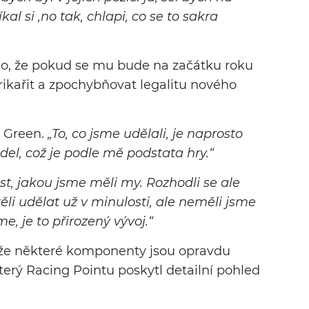
l si ‚no tak, chlapi, co se to sakra
ho, že pokud se mu bude na začátku roku
trikařit a zpochybňovat legalitu nového
á Green.
„To, co jsme udělali, je naprosto
del, což je podle mě podstata hry.“
t, jakou jsme měli my. Rozhodli se ale
těli udělat už v minulosti, ale neměli jsme
, je to přirozený vývoj.“
 že některé komponenty jsou opravdu
rý Racing Pointu poskytl detailní pohled