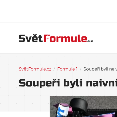
SvětFormule.cz
/
Formule 1
/
Soupeři byli nai
Soupeři byli naivní