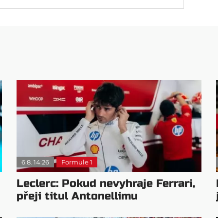
6.8. 14:26
Formule 1
Leclerc: Pokud nevyhraje Ferrari,
přeji titul Antonellimu