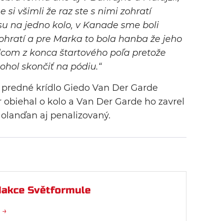
i všimli že raz ste s nimi zohratí
su na jedno kolo, v Kanade sme boli
hratí a pre Marka to bola hanba že jeho
dcom z konca štartového poľa pretože
hol skončiť na pódiu.“
 predné krídlo Giedo Van Der Garde
obiehal o kolo a Van Der Garde ho zavrel
 Holanďan aj penalizovaný.
akce Světformule
 →