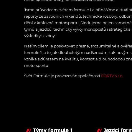
Jsme průvodcem světem formule 1 a přinášíme aktuální z
reporty ze závodních víkendů, technické rozbory, odbo
dění v královně motorsportu. Sledujeme nejen samotné z
týmů a jezdců, technický vývoj monopostů i strategická 
výsledky sezóny.
Naším cílem je poskytovat přesné, srozumitelné a ově
formule 1, a to jak dlouholetým nadšencům, tak novým
vzniká s důrazem na kvalitu, kontext a dlouhodobou zna
motorsportu.
Svět Formule je provozován společností
FORTV s.r.o.
Týmy formule 1
Jezdci form