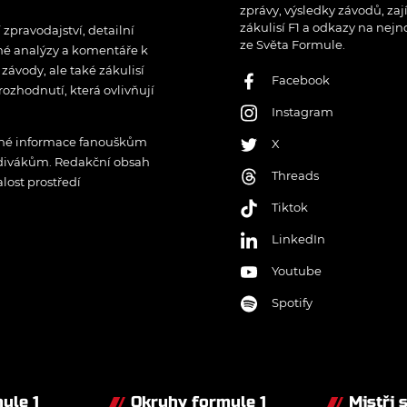
zprávy, výsledky závodů, zaj
zákulisí F1 a odkazy na nejn
pravodajství, detailní
ze Světa Formule.
rné analýzy a komentáře k
ávody, ale také zákulisí
Facebook
rozhodnutí, která ovlivňují
Instagram
řené informace fanouškům
X
 divákům. Redakční obsah
Threads
lost prostředí
Tiktok
LinkedIn
Youtube
Spotify
ule 1
Okruhy formule 1
Mistři 