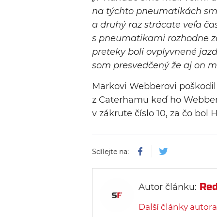
na týchto pneumatikách sme s
a druhý raz strácate veľa ča
s pneumatikami rozhodne zo
preteky boli ovplyvnené jaz
som presvedčený že aj on mo
Markovi Webberovi poškodil
z Caterhamu keď ho Webber 
v zákrute číslo 10, za čo bol
Sdílejte na:
Red
Autor článku:
Další články autora