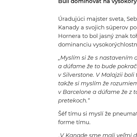
Bull dominovať na vysokorýc
Úradujúci majster sveta, Seb
Kanady a svojich súperov po
Hornera to bol jasný znak to
dominanciu vysokorýchlostn
„Myslím si že s nastavením 
a dúfame že to bude pokrač
v Silverstone. V Malajzii boli
takže si myslím že rozumie
v Barcelone a dúfame že z t
pretekoch.“
Šéf tímu si myslí že pneumat
forme tímu.
„V Kanade sme mali veľmi do