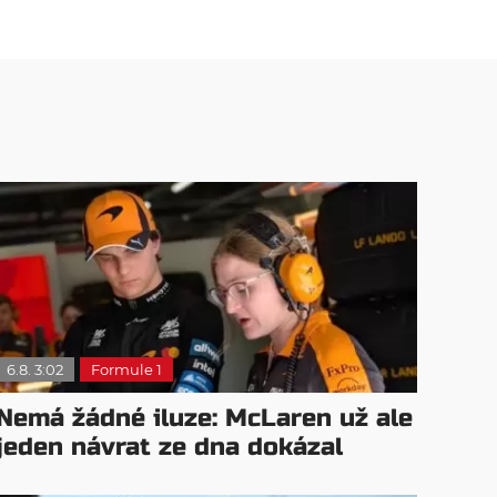
6.8. 3:02
Formule 1
Nemá žádné iluze: McLaren už ale
jeden návrat ze dna dokázal