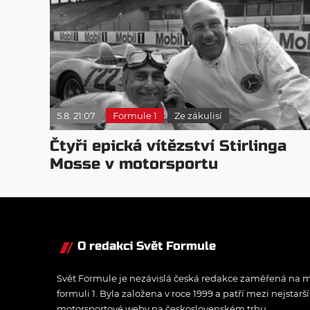
5.8. 21:07
Formule 1
Ze zákulisí
Čtyři epická vítězství Stirlinga
Mosse v motorsportu
O redakci Svět Formule
Svět Formule je nezávislá česká redakce zaměřená na m
formuli 1. Byla založena v roce 1999 a patří mezi nejstarš
motorsportové weby na československém trhu.