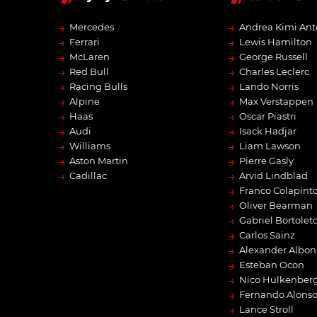
→
→
Mercedes
Andrea Kimi Ant
→
→
Ferrari
Lewis Hamilton
→
→
McLaren
George Russell
→
→
Red Bull
Charles Leclerc
→
→
Racing Bulls
Lando Norris
→
→
Alpine
Max Verstappen
→
→
Haas
Oscar Piastri
→
→
Audi
Isack Hadjar
→
→
Williams
Liam Lawson
→
→
Aston Martin
Pierre Gasly
→
→
Cadillac
Arvid Lindblad
→
Franco Colapint
→
Oliver Bearman
→
Gabriel Bortolet
→
Carlos Sainz
→
Alexander Albon
→
Esteban Ocon
→
Nico Hülkenber
→
Fernando Alons
→
Lance Stroll