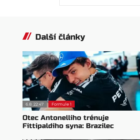
Další články
6.8. 22:47
Formule 1
Otec Antonelliho trénuje
Fittipaldiho syna: Brazilec
vychvaluje lídra