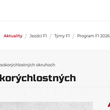
Aktuality
Jezdci F1
Týmy F1
Program F1 2026
ysokorýchlostných okruhoch
korýchlostných