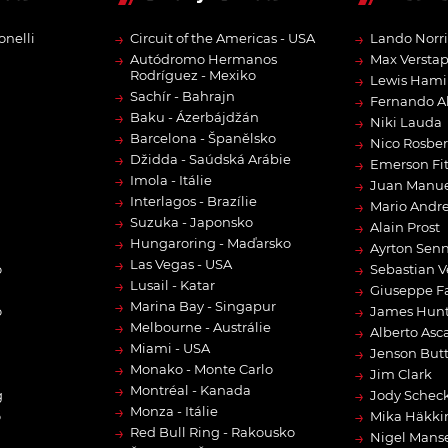
→
→
onelli
Circuit of the Americas - USA
Lando Norri
→
→
Autódromo Hermanos
Max Versta
Rodríguez - Mexiko
→
Lewis Hami
→
Sachír - Bahrajn
→
Fernando A
→
Baku - Ázerbájdžán
→
Niki Lauda
→
Barcelona - Španělsko
→
Nico Rosbe
→
Džidda - Saúdská Arábie
→
Emerson Fit
→
Imola - Itálie
→
Juan Manue
→
Interlagos - Brazílie
→
Mario Andre
→
Suzuka - Japonsko
→
Alain Prost
→
Hungaroring - Maďarsko
→
Ayrton Sen
→
Las Vegas - USA
→
o
Sebastian V
→
Lusail - Katar
→
Giuseppe F
→
Marina Bay - Singapur
→
o
James Hun
→
Melbourne - Austrálie
→
Alberto Asca
→
Miami - USA
→
Jenson But
→
Monako - Monte Carlo
→
Jim Clark
→
Montréal - Kanada
→
g
Jody Scheck
→
Monza - Itálie
→
o
Mika Häkki
→
Red Bull Ring - Rakousko
→
Nigel Manse