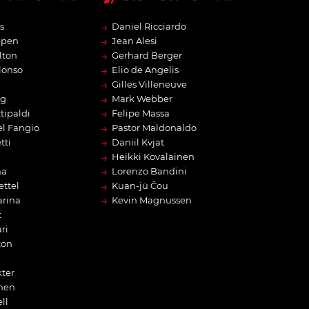
→
s
Daniel Ricciardo
→
ppen
Jean Alesi
→
lton
Gerhard Berger
→
lonso
Elio de Angelis
→
Gilles Villeneuve
→
rg
Mark Webber
→
tipaldi
Felipe Massa
→
l Fangio
Pastor Maldonaldo
→
tti
Daniil Kvjat
→
Heikki Kovalainen
→
na
Lorenzo Bandini
→
ettel
Kuan-jü Čou
→
arina
Kevin Magnussen
t
ri
ton
ter
nen
ll