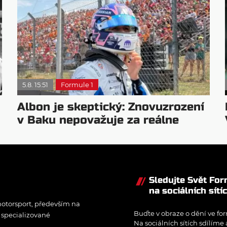
5.8. 15:51
Formule 1
Albon je skeptický: Znovuzrození
v Baku nepovažuje za reálne
Sledujte Svět Fo
na sociálních sítí
otorsport, především na
Buďte v obraze o dění ve for
í specializované
Na sociálních sítích sdílíme