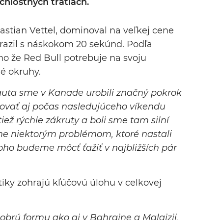
hlostných tratiach.
astian Vettel, dominoval na veľkej cene
razil s náskokom 20 sekúnd. Podľa
ho že Red Bull potrebuje na svoju
é okruhy.
auta sme v Kanade urobili značný pokrok
ovať aj počas nasledujúceho víkendu
 tiež rýchle zákruty a boli sme tam silní
me niektorým problémom, ktoré nastali
oho budeme môcť ťažiť v najbližších pár
iky zohrajú kľúčovú úlohu v celkovej
brú formu ako aj v Bahrajne a Malajzii,