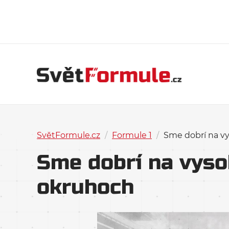
SvětFormule.cz
/
Formule 1
/
Sme dobrí na v
Sme dobrí na vyso
okruhoch