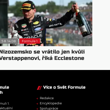
5.8. 14:08
Formule 1
Nizozemsko se vrátilo jen kvůli
Verstappenovi, říká Ecclestone
rmule
Více o Svět Formule
ch
→
Redakce
→
Encyklopedie
muli 1.
→
 aktuální
Spolupráce